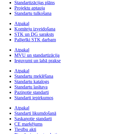
Standartizācijas plāns
Projektu aptauja
Standartu tulkošana
Atpakaļ
Komiteju izveidošana
STK un DG saraksts
Palīgrīki STK darbam
Atpakaļ
MVU un standartizācija
Ieguvumi un labā prakse
Atpakaļ
Standartu meklēšana
Standartu katalogs
Standartu lasītava
Paziņotie standarti
Standarti iepirkumos
Atpakaļ
Standarti likumdošanā
Saskaņotie standarti
CE marķējums
Tiesību akti