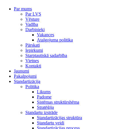
Par mums
Par LVS
Vēsture
Vadība
Darbinieki
Vakances
Atalgojuma politika
Pārskati
Iepirkumi
Starptautiskā sadarbība
Vietnes
Kontakti
Jaunumi
Pakalpojumi
Standartizācija
Politika
Likums
Padome
Sistēmas struktūrshēma
Stratēģija
Standartu izstrāde
Standartizācijas struktūra
Standartu veidi
Standartizācijas process