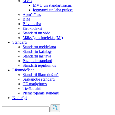
MVU
MVU un standartizācija
Ieguvumi un labā prakse
Apmācības
BIM
Būvniecība
Eirokodeksi
Standarti un vide
Mākslīgais intelekts (MI)
Standarti
Standartu meklēšana
Standartu katalogs
Standartu lasītava
Paziņotie standarti
Standarti iepirkumos
Likumdošana
Standarti likumdošanā
Saskaņotie standarti
CE marķējums
Tiesību akti
Piemērojamie standarti
Noderīgi