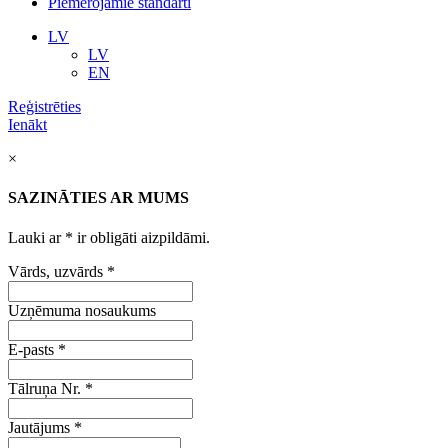
Piemērojamie standarti
LV
LV
EN
Reģistrēties
Ienākt
×
SAZINĀTIES AR MUMS
Lauki ar
*
ir obligāti aizpildāmi.
Vārds, uzvārds
*
Uzņēmuma nosaukums
E-pasts
*
Tālruņa Nr.
*
Jautājums
*