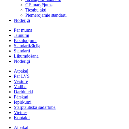
CE marķējums
Tiesību akti
Piemērojamie standarti
Noderīgi
Par mums
Jaunumi
Pakalpojumi
Standartizācija
Standarti
Likumdošana
Noderīgi
Atpakaļ
Par LVS
Vēsture
Vadība
Darbinieki
Pārskati
Iepirkumi
Starptautiskā sadarbība
Vietnes
Kontakti
Atpakaļ