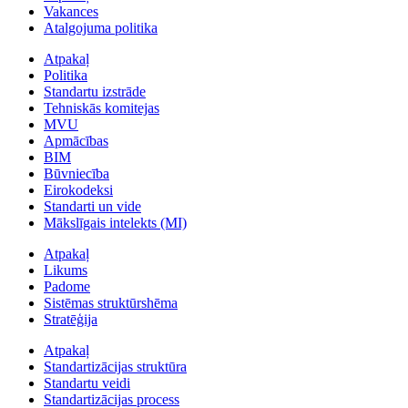
Vakances
Atalgojuma politika
Atpakaļ
Politika
Standartu izstrāde
Tehniskās komitejas
MVU
Apmācības
BIM
Būvniecība
Eirokodeksi
Standarti un vide
Mākslīgais intelekts (MI)
Atpakaļ
Likums
Padome
Sistēmas struktūrshēma
Stratēģija
Atpakaļ
Standartizācijas struktūra
Standartu veidi
Standartizācijas process