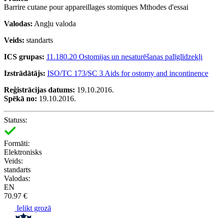
Barrire cutane pour appareillages stomiques Mthodes d'essai
Valodas:
Angļu valoda
Veids:
standarts
ICS grupas:
11.180.20 Ostomijas un nesaturēšanas palīglīdzekļi
Izstrādātājs:
ISO/TC 173/SC 3 Aids for ostomy and incontinence
Reģistrācijas datums:
19.10.2016.
Spēkā no:
19.10.2016.
Statuss:
Formāti:
Elektronisks
Veids:
standarts
Valodas:
EN
70.97 €
Ielikt grozā