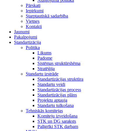
Atalgojuma politika
Pārskati
Iepirkumi
Starptautiskā sadarbība
Vietnes
Kontakti
Jaunumi
Pakalpojumi
Standartizācija
Politika
Likums
Padome
Sistēmas struktūrshēma
Stratēģija
Standartu izstrāde
Standartizācijas struktūra
Standartu veidi
Standartizācijas process
Standartizācijas plāns
Projektu aptauja
Standartu tulkošana
Tehniskās komitejas
Komiteju izveidošana
STK un DG saraksts
Palīgrīki STK darbam