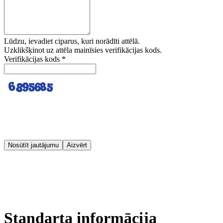
Lūdzu, ievadiet ciparus, kuri norādīti attēlā.
Uzklikšķinot uz attēla mainīsies verifikācijas kods.
Verifikācijas kods
*
Nosūtīt jautājumu
Aizvērt
Standarta informācija