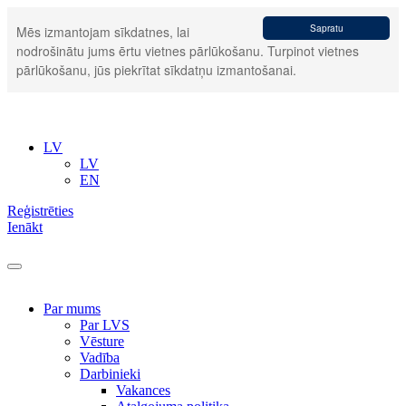
Sapratu
Mēs izmantojam sīkdatnes, lai
nodrošinātu jums ērtu vietnes pārlūkošanu. Turpinot vietnes
pārlūkošanu, jūs piekrītat sīkdatņu izmantošanai.
LV
LV
EN
Reģistrēties
Ienākt
Par mums
Par LVS
Vēsture
Vadība
Darbinieki
Vakances