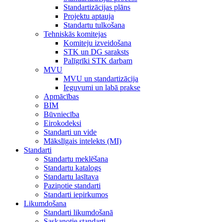
Standartizācijas plāns
Projektu aptauja
Standartu tulkošana
Tehniskās komitejas
Komiteju izveidošana
STK un DG saraksts
Palīgrīki STK darbam
MVU
MVU un standartizācija
Ieguvumi un labā prakse
Apmācības
BIM
Būvniecība
Eirokodeksi
Standarti un vide
Mākslīgais intelekts (MI)
Standarti
Standartu meklēšana
Standartu katalogs
Standartu lasītava
Paziņotie standarti
Standarti iepirkumos
Likumdošana
Standarti likumdošanā
Saskaņotie standarti