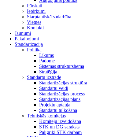
Atalgojuma politika
Pārskati
Iepirkumi
Starptautiskā sadarbība
Vietnes
Kontakti
Jaunumi
Pakalpojumi
Standartizācija
Politika
Likums
Padome
Sistēmas struktūrshēma
Stratēģija
Standartu izstrāde
Standartizācijas struktūra
Standartu veidi
Standartizācijas process
Standartizācijas plāns
Projektu aptauja
Standartu tulkošana
Tehniskās komitejas
Komiteju izveidošana
STK un DG saraksts
Palīgrīki STK darbam