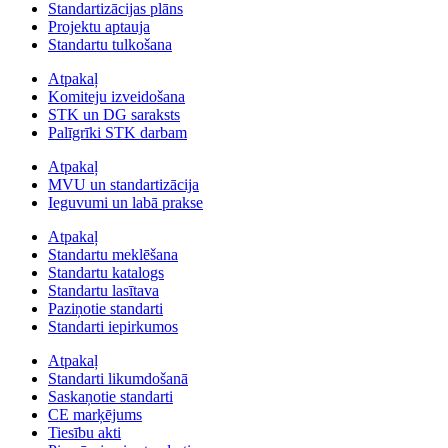
Standartizācijas plāns
Projektu aptauja
Standartu tulkošana
Atpakaļ
Komiteju izveidošana
STK un DG saraksts
Palīgrīki STK darbam
Atpakaļ
MVU un standartizācija
Ieguvumi un labā prakse
Atpakaļ
Standartu meklēšana
Standartu katalogs
Standartu lasītava
Paziņotie standarti
Standarti iepirkumos
Atpakaļ
Standarti likumdošanā
Saskaņotie standarti
CE marķējums
Tiesību akti