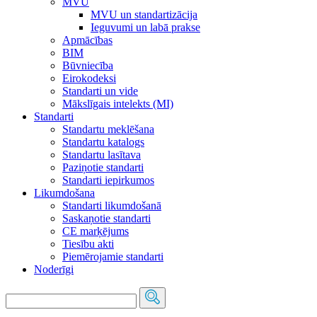
MVU
MVU un standartizācija
Ieguvumi un labā prakse
Apmācības
BIM
Būvniecība
Eirokodeksi
Standarti un vide
Mākslīgais intelekts (MI)
Standarti
Standartu meklēšana
Standartu katalogs
Standartu lasītava
Paziņotie standarti
Standarti iepirkumos
Likumdošana
Standarti likumdošanā
Saskaņotie standarti
CE marķējums
Tiesību akti
Piemērojamie standarti
Noderīgi