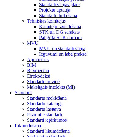
Standartizācijas plāns
Projektu aptauja
Standartu tulkošana
Tehniskās komitejas
Komiteju izveidošana
STK un DG saraksts
Palīgrīki STK darbam
MVU
MVU un standartizācija
Ieguvumi un labā prakse
Apmācības
BIM
Būvniecība
Eirokodeksi
Standarti un vide
Mākslīgais intelekts (MI)
Standarti
Standartu meklēšana
Standartu katalogs
Standartu lasītava
Paziņotie standarti
Standarti iepirkumos
Likumdošana
Standarti likumdošanā
Saskaņotie standarti