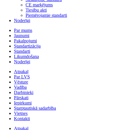
CE marķējums
Tiesību akti
Piemērojamie standarti
Noderīgi
Par mums
Jaunumi
Pakalpojumi
Standartizācija
Standarti
Likumdošana
Noderīgi
Atpakaļ
Par LVS
Vēsture
Vadība
Darbinieki
Pārskati
Iepirkumi
Starptautiskā sadarbība
Vietnes
Kontakti
Atpakaļ