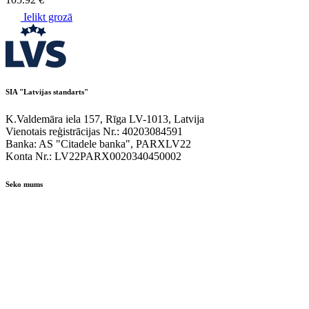
Ielikt grozā
SIA "Latvijas standarts"
K.Valdemāra iela 157, Rīga LV-1013, Latvija
Vienotais reģistrācijas Nr.: 40203084591
Banka: AS "Citadele banka", PARXLV22
Konta Nr.: LV22PARX0020340450002
Seko mums