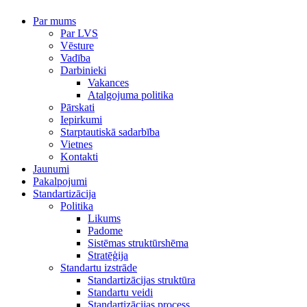
Par mums
Par LVS
Vēsture
Vadība
Darbinieki
Vakances
Atalgojuma politika
Pārskati
Iepirkumi
Starptautiskā sadarbība
Vietnes
Kontakti
Jaunumi
Pakalpojumi
Standartizācija
Politika
Likums
Padome
Sistēmas struktūrshēma
Stratēģija
Standartu izstrāde
Standartizācijas struktūra
Standartu veidi
Standartizācijas process