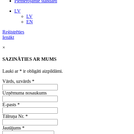
Piemērojamie standarti
LV
LV
EN
Reģistrēties
Ienākt
×
SAZINĀTIES AR MUMS
Lauki ar
*
ir obligāti aizpildāmi.
Vārds, uzvārds
*
Uzņēmuma nosaukums
E-pasts
*
Tālruņa Nr.
*
Jautājums
*