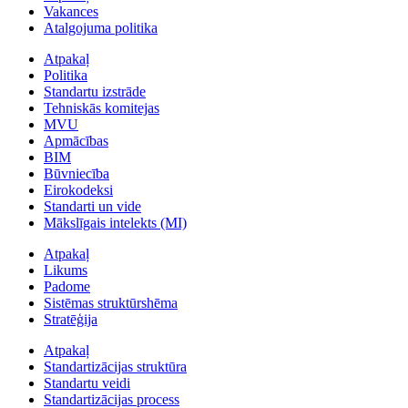
Vakances
Atalgojuma politika
Atpakaļ
Politika
Standartu izstrāde
Tehniskās komitejas
MVU
Apmācības
BIM
Būvniecība
Eirokodeksi
Standarti un vide
Mākslīgais intelekts (MI)
Atpakaļ
Likums
Padome
Sistēmas struktūrshēma
Stratēģija
Atpakaļ
Standartizācijas struktūra
Standartu veidi
Standartizācijas process