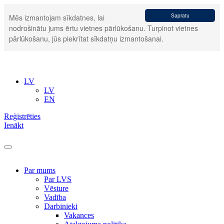
Sapratu
Mēs izmantojam sīkdatnes, lai
nodrošinātu jums ērtu vietnes pārlūkošanu. Turpinot vietnes
pārlūkošanu, jūs piekrītat sīkdatņu izmantošanai.
LV
LV
EN
Reģistrēties
Ienākt
Par mums
Par LVS
Vēsture
Vadība
Darbinieki
Vakances