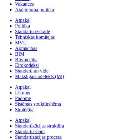
Vakances
Atalgojuma politika
Atpakaļ
Politika
Standartu izstrāde
Tehniskās komitejas
MVU
Apmācības
BIM
Būvniecība
Eirokodeksi
Standarti un vide
Mākslīgais intelekts (MI)
Atpakaļ
Likums
Padome
Sistēmas struktūrshēma
Stratēģija
Atpakaļ
Standartizācijas struktūra
Standartu veidi
Standartizācijas process