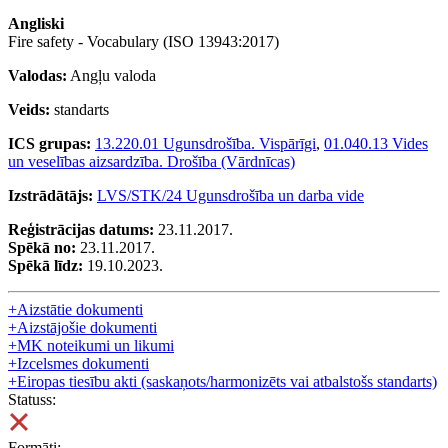
Angliski
Fire safety - Vocabulary (ISO 13943:2017)
Valodas:
Angļu valoda
Veids:
standarts
ICS grupas:
13.220.01 Ugunsdrošība. Vispārīgi
,
01.040.13 Vides
un veselības aizsardzība. Drošība (Vārdnīcas)
Izstrādātājs:
LVS/STK/24 Ugunsdrošība un darba vide
Reģistrācijas datums:
23.11.2017.
Spēkā no:
23.11.2017.
Spēkā līdz:
19.10.2023.
+
Aizstātie dokumenti
+
Aizstājošie dokumenti
+
MK noteikumi un likumi
+
Izcelsmes dokumenti
+
Eiropas tiesību akti (saskaņots/harmonizēts vai atbalstošs standarts)
Statuss:
Formāti: