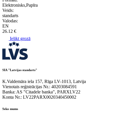
Elektronisks,Papīra
Veids:
standarts
Valodas:
EN
26.12 €
Ielikt grozā
SIA "Latvijas standarts"
K.Valdemāra iela 157, Rīga LV-1013, Latvija
Vienotais reģistrācijas Nr.: 40203084591
Banka: AS "Citadele banka", PARXLV22
Konta Nr.: LV22PARX0020340450002
Seko mums