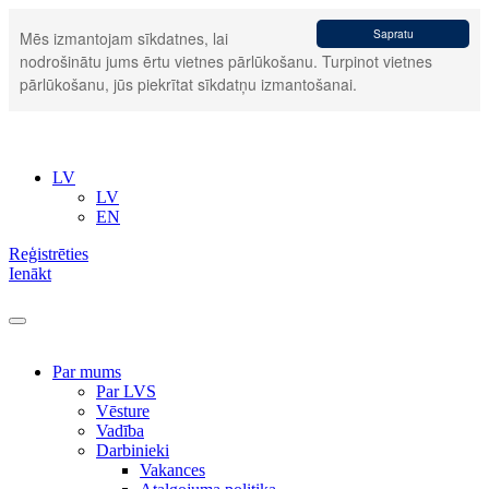
Sapratu
Mēs izmantojam sīkdatnes, lai
nodrošinātu jums ērtu vietnes pārlūkošanu. Turpinot vietnes
pārlūkošanu, jūs piekrītat sīkdatņu izmantošanai.
LV
LV
EN
Reģistrēties
Ienākt
Par mums
Par LVS
Vēsture
Vadība
Darbinieki
Vakances