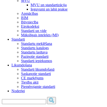
MVU
MVU un standartizācija
Ieguvumi un labā prakse
Apmācības
BIM
Būvniecība
Eirokodeksi
Standarti un vide
Mākslīgais intelekts (MI)
Standarti
Standartu meklēšana
Standartu katalogs
Standartu lasītava
Paziņotie standarti
Standarti iepirkumos
Likumdošana
Standarti likumdošanā
Saskaņotie standarti
CE marķējums
Tiesību akti
Piemērojamie standarti
Noderīgi