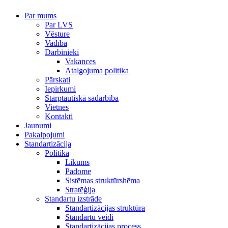
Par mums
Par LVS
Vēsture
Vadība
Darbinieki
Vakances
Atalgojuma politika
Pārskati
Iepirkumi
Starptautiskā sadarbība
Vietnes
Kontakti
Jaunumi
Pakalpojumi
Standartizācija
Politika
Likums
Padome
Sistēmas struktūrshēma
Stratēģija
Standartu izstrāde
Standartizācijas struktūra
Standartu veidi
Standartizācijas process