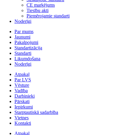
CE marķējums
Tiesību akti
Piemērojamie standarti
Noderīgi
Par mums
Jaunumi
Pakalpojumi
Standartizācija
Standarti
Likumdošana
Noderīgi
Atpakaļ
Par LVS
Vēsture
Vadība
Darbinieki
Pārskati
Iepirkumi
Starptautiskā sadarbība
Vietnes
Kontakti
Atpakaļ