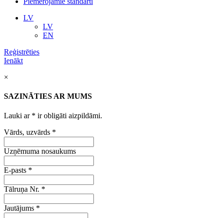
Piemērojamie standarti
LV
LV
EN
Reģistrēties
Ienākt
×
SAZINĀTIES AR MUMS
Lauki ar
*
ir obligāti aizpildāmi.
Vārds, uzvārds
*
Uzņēmuma nosaukums
E-pasts
*
Tālruņa Nr.
*
Jautājums
*