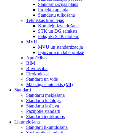
Standartizācijas plāns
Projektu aptauja
Standartu tulkošana
Tehniskās komitejas
Komiteju izveidošana
STK un DG saraksts
Palīgrīki STK darbam
MVU
MVU un standartizācija
Ieguvumi un labā prakse
Apmācības
BIM
Būvniecība
Eirokodeksi
Standarti un vide
Mākslīgais intelekts (MI)
Standarti
Standartu meklēšana
Standartu katalogs
Standartu lasītava
Paziņotie standarti
Standarti iepirkumos
Likumdošana
Standarti likumdošanā
Saskaņotie standarti