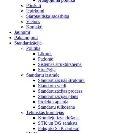
Atalgojuma politika
Pārskati
Iepirkumi
Starptautiskā sadarbība
Vietnes
Kontakti
Jaunumi
Pakalpojumi
Standartizācija
Politika
Likums
Padome
Sistēmas struktūrshēma
Stratēģija
Standartu izstrāde
Standartizācijas struktūra
Standartu veidi
Standartizācijas process
Standartizācijas plāns
Projektu aptauja
Standartu tulkošana
Tehniskās komitejas
Komiteju izveidošana
STK un DG saraksts
Palīgrīki STK darbam