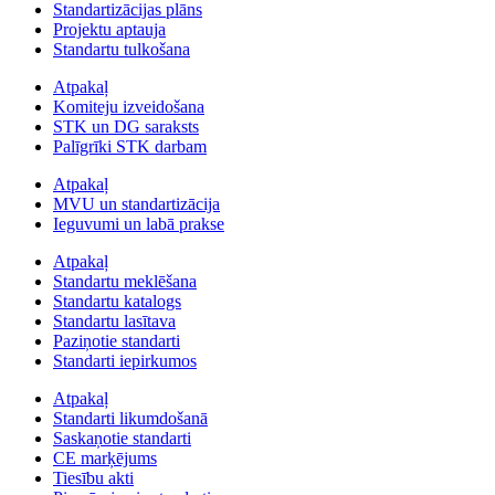
Standartizācijas plāns
Projektu aptauja
Standartu tulkošana
Atpakaļ
Komiteju izveidošana
STK un DG saraksts
Palīgrīki STK darbam
Atpakaļ
MVU un standartizācija
Ieguvumi un labā prakse
Atpakaļ
Standartu meklēšana
Standartu katalogs
Standartu lasītava
Paziņotie standarti
Standarti iepirkumos
Atpakaļ
Standarti likumdošanā
Saskaņotie standarti
CE marķējums
Tiesību akti