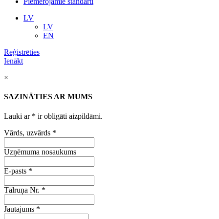
Piemērojamie standarti
LV
LV
EN
Reģistrēties
Ienākt
×
SAZINĀTIES AR MUMS
Lauki ar
*
ir obligāti aizpildāmi.
Vārds, uzvārds
*
Uzņēmuma nosaukums
E-pasts
*
Tālruņa Nr.
*
Jautājums
*