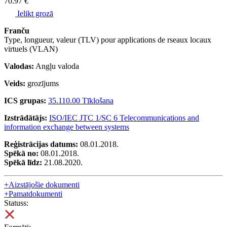
70.97 €
Ielikt grozā
Franču
Type, longueur, valeur (TLV) pour applications de rseaux locaux
virtuels (VLAN)
Valodas:
Angļu valoda
Veids:
grozījums
ICS grupas:
35.110.00 Tīklošana
Izstrādātājs:
ISO/IEC JTC 1/SC 6 Telecommunications and
information exchange between systems
Reģistrācijas datums:
08.01.2018.
Spēkā no:
08.01.2018.
Spēkā līdz:
21.08.2020.
+
Aizstājošie dokumenti
+
Pamatdokumenti
Statuss: