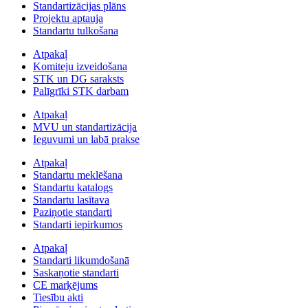
Standartizācijas plāns
Projektu aptauja
Standartu tulkošana
Atpakaļ
Komiteju izveidošana
STK un DG saraksts
Palīgrīki STK darbam
Atpakaļ
MVU un standartizācija
Ieguvumi un labā prakse
Atpakaļ
Standartu meklēšana
Standartu katalogs
Standartu lasītava
Paziņotie standarti
Standarti iepirkumos
Atpakaļ
Standarti likumdošanā
Saskaņotie standarti
CE marķējums
Tiesību akti