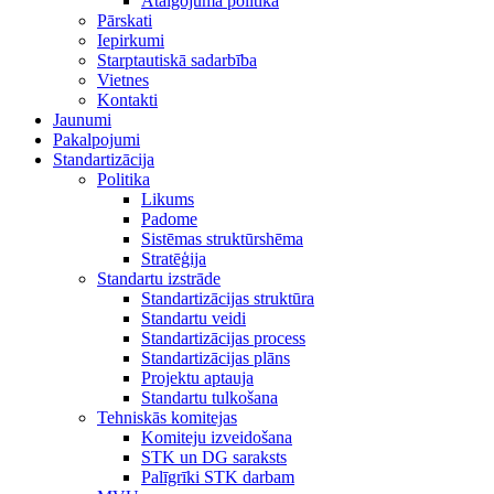
Atalgojuma politika
Pārskati
Iepirkumi
Starptautiskā sadarbība
Vietnes
Kontakti
Jaunumi
Pakalpojumi
Standartizācija
Politika
Likums
Padome
Sistēmas struktūrshēma
Stratēģija
Standartu izstrāde
Standartizācijas struktūra
Standartu veidi
Standartizācijas process
Standartizācijas plāns
Projektu aptauja
Standartu tulkošana
Tehniskās komitejas
Komiteju izveidošana
STK un DG saraksts
Palīgrīki STK darbam