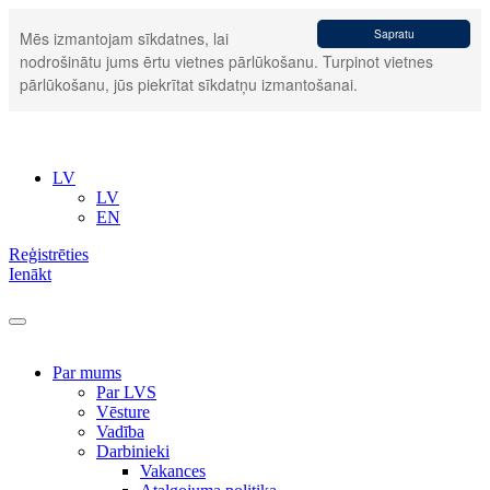
Sapratu
Mēs izmantojam sīkdatnes, lai
nodrošinātu jums ērtu vietnes pārlūkošanu. Turpinot vietnes
pārlūkošanu, jūs piekrītat sīkdatņu izmantošanai.
LV
LV
EN
Reģistrēties
Ienākt
Par mums
Par LVS
Vēsture
Vadība
Darbinieki
Vakances