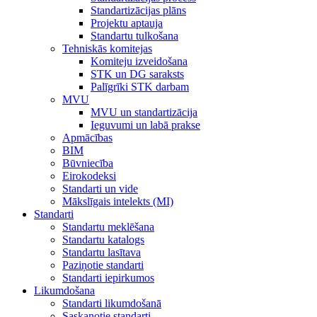
Standartizācijas plāns
Projektu aptauja
Standartu tulkošana
Tehniskās komitejas
Komiteju izveidošana
STK un DG saraksts
Palīgrīki STK darbam
MVU
MVU un standartizācija
Ieguvumi un labā prakse
Apmācības
BIM
Būvniecība
Eirokodeksi
Standarti un vide
Mākslīgais intelekts (MI)
Standarti
Standartu meklēšana
Standartu katalogs
Standartu lasītava
Paziņotie standarti
Standarti iepirkumos
Likumdošana
Standarti likumdošanā
Saskaņotie standarti