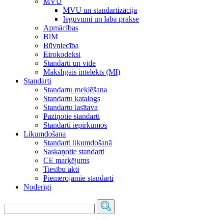
MVU
MVU un standartizācija
Ieguvumi un labā prakse
Apmācības
BIM
Būvniecība
Eirokodeksi
Standarti un vide
Mākslīgais intelekts (MI)
Standarti
Standartu meklēšana
Standartu katalogs
Standartu lasītava
Paziņotie standarti
Standarti iepirkumos
Likumdošana
Standarti likumdošanā
Saskaņotie standarti
CE marķējums
Tiesību akti
Piemērojamie standarti
Noderīgi