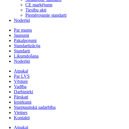
CE marķējums
Tiesību akti
Piemērojamie standarti
Noderīgi
Par mums
Jaunumi
Pakalpojumi
Standartizācija
Standarti
Likumdošana
Noderīgi
Atpakaļ
Par LVS
Vēsture
Vadība
Darbinieki
Pārskati
Iepirkumi
Starptautiskā sadarbība
Vietnes
Kontakti
Atpakaļ