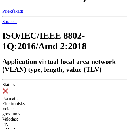
Priekšskatīt
Saraksts
ISO/IEC/IEEE 8802-
1Q:2016/Amd 2:2018
Application virtual local area network
(VLAN) type, length, value (TLV)
Statuss:
Formāti:
Elektronisks
Veids:
grozījums
Valodas:
EN