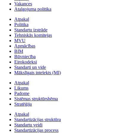
Vakances
Atalgojuma politika
Atpakaļ
Politika
Standartu izstrāde
Tehniskās komitejas
MVU
Apmācības
BIM
Būvniecība
Eirokodeksi
Standarti un vide
Mākslīgais intelekts (MI)
Atpakaļ
Likums
Padome
Sistēmas struktūrshēma
Stratēģija
Atpakaļ
Standartizācijas struktūra
Standartu veidi
Standartizācijas process