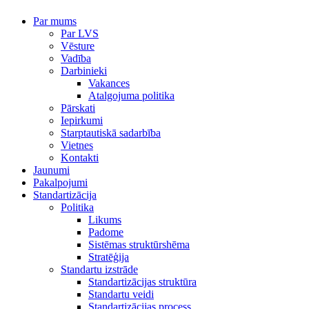
Par mums
Par LVS
Vēsture
Vadība
Darbinieki
Vakances
Atalgojuma politika
Pārskati
Iepirkumi
Starptautiskā sadarbība
Vietnes
Kontakti
Jaunumi
Pakalpojumi
Standartizācija
Politika
Likums
Padome
Sistēmas struktūrshēma
Stratēģija
Standartu izstrāde
Standartizācijas struktūra
Standartu veidi
Standartizācijas process