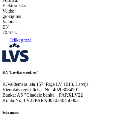
Formāti:
Elektronisks
Veids:
grozījums
Valodas:
EN
70.97 €
Ielikt grozā
SIA "Latvijas standarts"
K.Valdemāra iela 157, Rīga LV-1013, Latvija
Vienotais reģistrācijas Nr.: 40203084591
Banka: AS "Citadele banka", PARXLV22
Konta Nr.: LV22PARX0020340450002
Seko mums