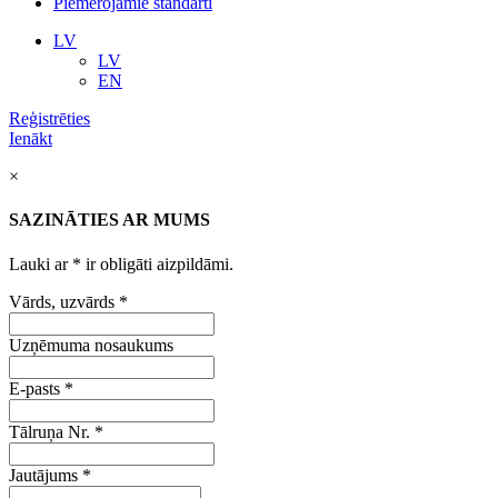
Piemērojamie standarti
LV
LV
EN
Reģistrēties
Ienākt
×
SAZINĀTIES AR MUMS
Lauki ar
*
ir obligāti aizpildāmi.
Vārds, uzvārds
*
Uzņēmuma nosaukums
E-pasts
*
Tālruņa Nr.
*
Jautājums
*