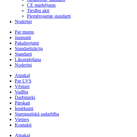
CE marķējums
Tiesību akti
Piemērojamie standarti
Noderīgi
Par mums
Jaunumi
Pakalpojumi
Standartizācija
Standarti
Likumdošana
Noderīgi
Atpakaļ
Par LVS
Vēsture
Vadība
Darbinieki
Pārskati
Iepirkumi
Starptautiskā sadarbība
Vietnes
Kontakti
Atpakaļ