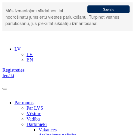
Sapratu
Mēs izmantojam sīkdatnes, lai
nodrošinātu jums ērtu vietnes pārlūkošanu. Turpinot vietnes
pārlūkošanu, jūs piekrītat sīkdatņu izmantošanai.
LV
LV
EN
Reģistrēties
Ienākt
Par mums
Par LVS
Vēsture
Vadība
Darbinieki
Vakances