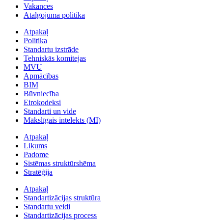
Vakances
Atalgojuma politika
Atpakaļ
Politika
Standartu izstrāde
Tehniskās komitejas
MVU
Apmācības
BIM
Būvniecība
Eirokodeksi
Standarti un vide
Mākslīgais intelekts (MI)
Atpakaļ
Likums
Padome
Sistēmas struktūrshēma
Stratēģija
Atpakaļ
Standartizācijas struktūra
Standartu veidi
Standartizācijas process