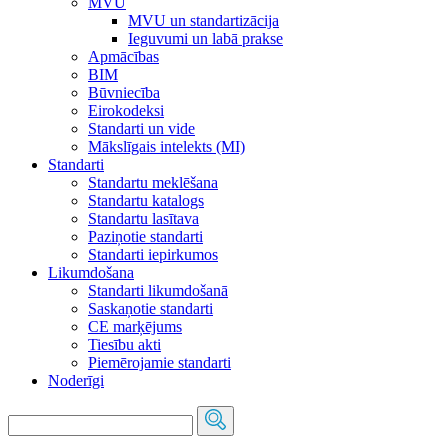
MVU
MVU un standartizācija
Ieguvumi un labā prakse
Apmācības
BIM
Būvniecība
Eirokodeksi
Standarti un vide
Mākslīgais intelekts (MI)
Standarti
Standartu meklēšana
Standartu katalogs
Standartu lasītava
Paziņotie standarti
Standarti iepirkumos
Likumdošana
Standarti likumdošanā
Saskaņotie standarti
CE marķējums
Tiesību akti
Piemērojamie standarti
Noderīgi