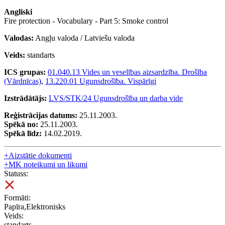
Angliski
Fire protection - Vocabulary - Part 5: Smoke control
Valodas:
Angļu valoda / Latviešu valoda
Veids:
standarts
ICS grupas:
01.040.13 Vides un veselības aizsardzība. Drošība
(Vārdnīcas)
,
13.220.01 Ugunsdrošība. Vispārīgi
Izstrādātājs:
LVS/STK/24 Ugunsdrošība un darba vide
Reģistrācijas datums:
25.11.2003.
Spēkā no:
25.11.2003.
Spēkā līdz:
14.02.2019.
+
Aizstātie dokumenti
+
MK noteikumi un likumi
Statuss:
Formāti:
Papīra,Elektronisks
Veids:
standarts