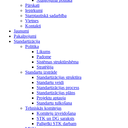
Atalgojuma politika
Pārskati
Iepirkumi
Starptautiskā sadarbība
Vietnes
Kontakti
Jaunumi
Pakalpojumi
Standartizācija
Politika
Likums
Padome
Sistēmas struktūrshēma
Stratēģija
Standartu izstrāde
Standartizācijas struktūra
Standartu veidi
Standartizācijas process
Standartizācijas plāns
Projektu aptauja
Standartu tulkošana
Tehniskās komitejas
Komiteju izveidošana
STK un DG saraksts
Palīgrīki STK darbam