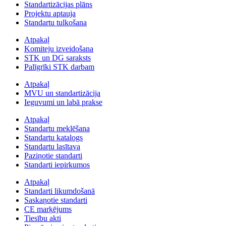
Standartizācijas plāns
Projektu aptauja
Standartu tulkošana
Atpakaļ
Komiteju izveidošana
STK un DG saraksts
Palīgrīki STK darbam
Atpakaļ
MVU un standartizācija
Ieguvumi un labā prakse
Atpakaļ
Standartu meklēšana
Standartu katalogs
Standartu lasītava
Paziņotie standarti
Standarti iepirkumos
Atpakaļ
Standarti likumdošanā
Saskaņotie standarti
CE marķējums
Tiesību akti