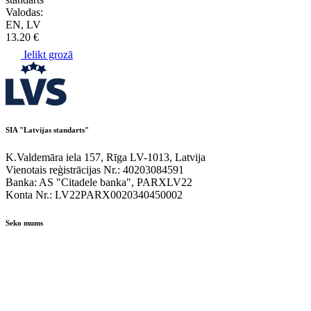
Valodas:
EN, LV
13.20 €
Ielikt grozā
SIA "Latvijas standarts"
K.Valdemāra iela 157, Rīga LV-1013, Latvija
Vienotais reģistrācijas Nr.: 40203084591
Banka: AS "Citadele banka", PARXLV22
Konta Nr.: LV22PARX0020340450002
Seko mums