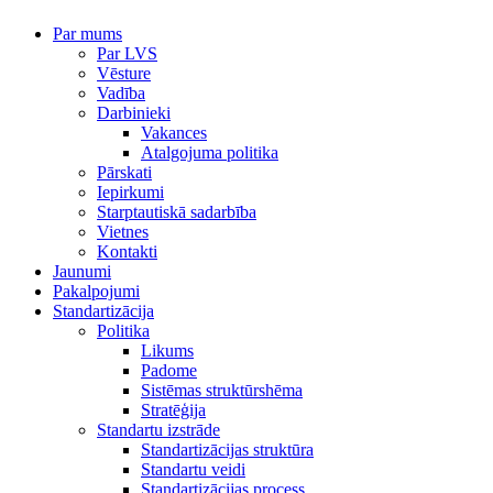
Par mums
Par LVS
Vēsture
Vadība
Darbinieki
Vakances
Atalgojuma politika
Pārskati
Iepirkumi
Starptautiskā sadarbība
Vietnes
Kontakti
Jaunumi
Pakalpojumi
Standartizācija
Politika
Likums
Padome
Sistēmas struktūrshēma
Stratēģija
Standartu izstrāde
Standartizācijas struktūra
Standartu veidi
Standartizācijas process