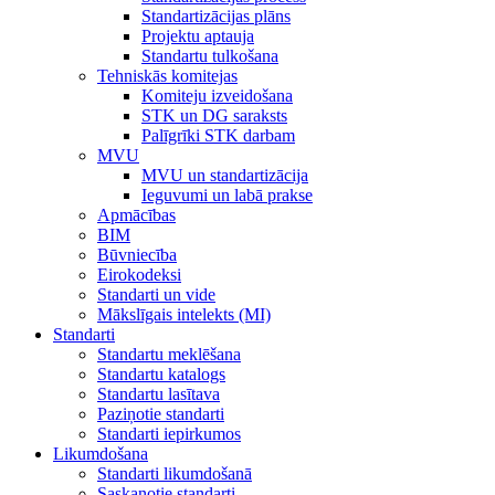
Standartizācijas plāns
Projektu aptauja
Standartu tulkošana
Tehniskās komitejas
Komiteju izveidošana
STK un DG saraksts
Palīgrīki STK darbam
MVU
MVU un standartizācija
Ieguvumi un labā prakse
Apmācības
BIM
Būvniecība
Eirokodeksi
Standarti un vide
Mākslīgais intelekts (MI)
Standarti
Standartu meklēšana
Standartu katalogs
Standartu lasītava
Paziņotie standarti
Standarti iepirkumos
Likumdošana
Standarti likumdošanā
Saskaņotie standarti