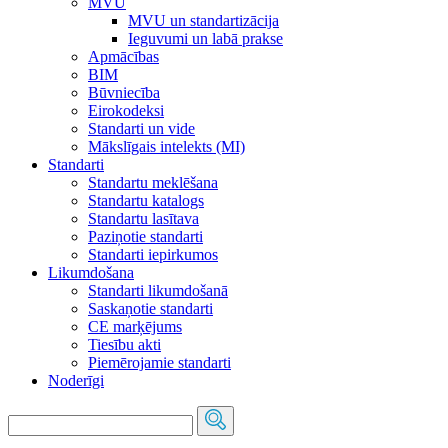
MVU
MVU un standartizācija
Ieguvumi un labā prakse
Apmācības
BIM
Būvniecība
Eirokodeksi
Standarti un vide
Mākslīgais intelekts (MI)
Standarti
Standartu meklēšana
Standartu katalogs
Standartu lasītava
Paziņotie standarti
Standarti iepirkumos
Likumdošana
Standarti likumdošanā
Saskaņotie standarti
CE marķējums
Tiesību akti
Piemērojamie standarti
Noderīgi