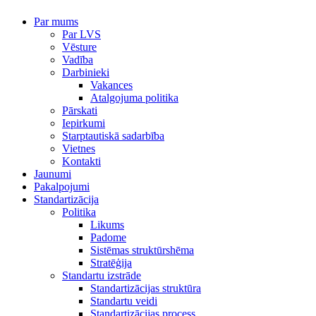
Par mums
Par LVS
Vēsture
Vadība
Darbinieki
Vakances
Atalgojuma politika
Pārskati
Iepirkumi
Starptautiskā sadarbība
Vietnes
Kontakti
Jaunumi
Pakalpojumi
Standartizācija
Politika
Likums
Padome
Sistēmas struktūrshēma
Stratēģija
Standartu izstrāde
Standartizācijas struktūra
Standartu veidi
Standartizācijas process