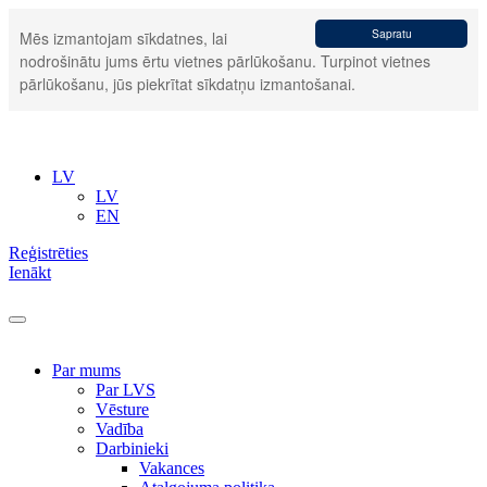
Sapratu
Mēs izmantojam sīkdatnes, lai
nodrošinātu jums ērtu vietnes pārlūkošanu. Turpinot vietnes
pārlūkošanu, jūs piekrītat sīkdatņu izmantošanai.
LV
LV
EN
Reģistrēties
Ienākt
Par mums
Par LVS
Vēsture
Vadība
Darbinieki
Vakances