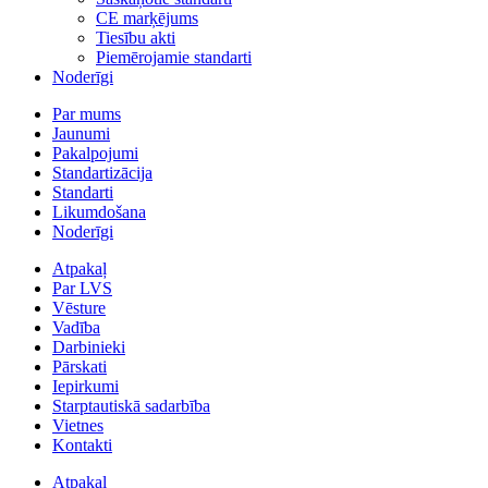
CE marķējums
Tiesību akti
Piemērojamie standarti
Noderīgi
Par mums
Jaunumi
Pakalpojumi
Standartizācija
Standarti
Likumdošana
Noderīgi
Atpakaļ
Par LVS
Vēsture
Vadība
Darbinieki
Pārskati
Iepirkumi
Starptautiskā sadarbība
Vietnes
Kontakti
Atpakaļ