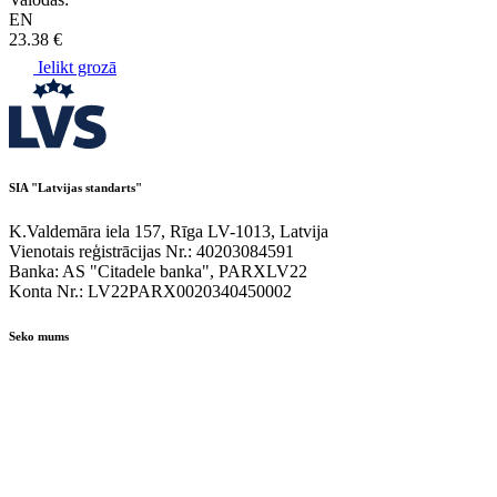
EN
23.38 €
Ielikt grozā
SIA "Latvijas standarts"
K.Valdemāra iela 157, Rīga LV-1013, Latvija
Vienotais reģistrācijas Nr.: 40203084591
Banka: AS "Citadele banka", PARXLV22
Konta Nr.: LV22PARX0020340450002
Seko mums