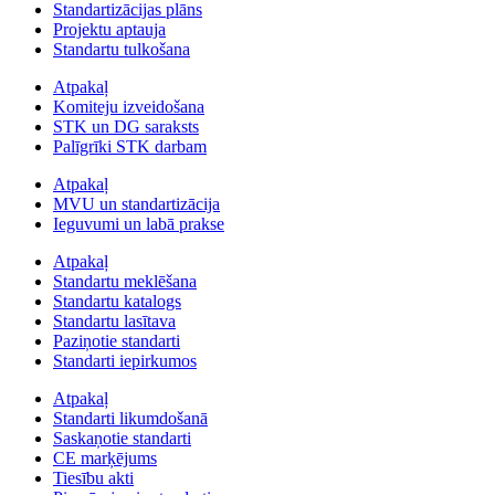
Standartizācijas plāns
Projektu aptauja
Standartu tulkošana
Atpakaļ
Komiteju izveidošana
STK un DG saraksts
Palīgrīki STK darbam
Atpakaļ
MVU un standartizācija
Ieguvumi un labā prakse
Atpakaļ
Standartu meklēšana
Standartu katalogs
Standartu lasītava
Paziņotie standarti
Standarti iepirkumos
Atpakaļ
Standarti likumdošanā
Saskaņotie standarti
CE marķējums
Tiesību akti