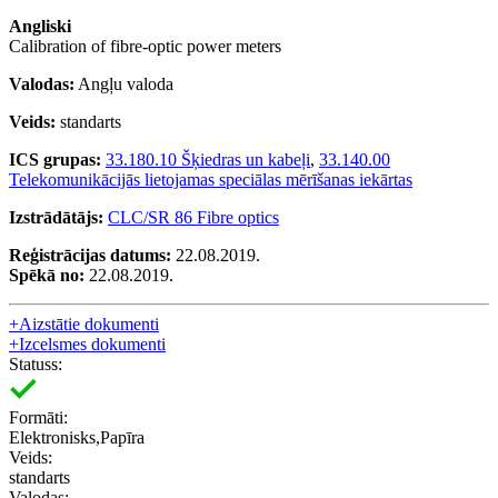
Angliski
Calibration of fibre-optic power meters
Valodas:
Angļu valoda
Veids:
standarts
ICS grupas:
33.180.10 Šķiedras un kabeļi
,
33.140.00
Telekomunikācijās lietojamas speciālas mērīšanas iekārtas
Izstrādātājs:
CLC/SR 86 Fibre optics
Reģistrācijas datums:
22.08.2019.
Spēkā no:
22.08.2019.
+
Aizstātie dokumenti
+
Izcelsmes dokumenti
Statuss:
Formāti:
Elektronisks,Papīra
Veids:
standarts
Valodas: