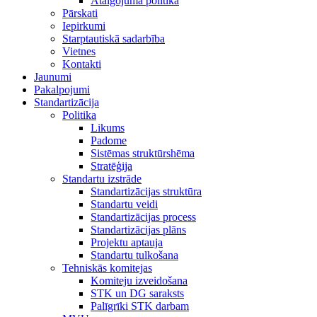
Atalgojuma politika
Pārskati
Iepirkumi
Starptautiskā sadarbība
Vietnes
Kontakti
Jaunumi
Pakalpojumi
Standartizācija
Politika
Likums
Padome
Sistēmas struktūrshēma
Stratēģija
Standartu izstrāde
Standartizācijas struktūra
Standartu veidi
Standartizācijas process
Standartizācijas plāns
Projektu aptauja
Standartu tulkošana
Tehniskās komitejas
Komiteju izveidošana
STK un DG saraksts
Palīgrīki STK darbam