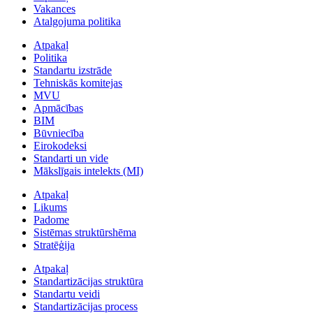
Vakances
Atalgojuma politika
Atpakaļ
Politika
Standartu izstrāde
Tehniskās komitejas
MVU
Apmācības
BIM
Būvniecība
Eirokodeksi
Standarti un vide
Mākslīgais intelekts (MI)
Atpakaļ
Likums
Padome
Sistēmas struktūrshēma
Stratēģija
Atpakaļ
Standartizācijas struktūra
Standartu veidi
Standartizācijas process