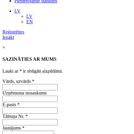
Piemērojamie standarti
LV
LV
EN
Reģistrēties
Ienākt
×
SAZINĀTIES AR MUMS
Lauki ar
*
ir obligāti aizpildāmi.
Vārds, uzvārds
*
Uzņēmuma nosaukums
E-pasts
*
Tālruņa Nr.
*
Jautājums
*