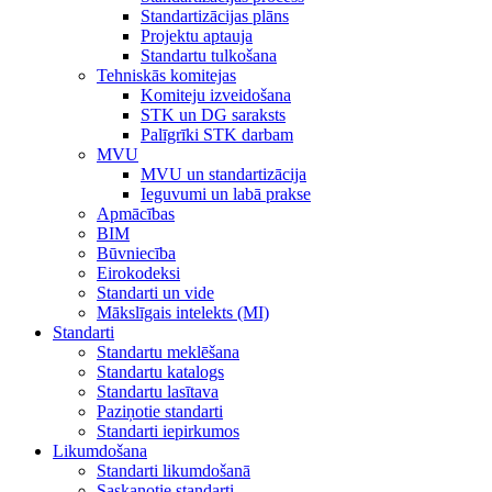
Standartizācijas plāns
Projektu aptauja
Standartu tulkošana
Tehniskās komitejas
Komiteju izveidošana
STK un DG saraksts
Palīgrīki STK darbam
MVU
MVU un standartizācija
Ieguvumi un labā prakse
Apmācības
BIM
Būvniecība
Eirokodeksi
Standarti un vide
Mākslīgais intelekts (MI)
Standarti
Standartu meklēšana
Standartu katalogs
Standartu lasītava
Paziņotie standarti
Standarti iepirkumos
Likumdošana
Standarti likumdošanā
Saskaņotie standarti