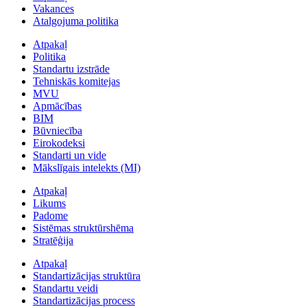
Vakances
Atalgojuma politika
Atpakaļ
Politika
Standartu izstrāde
Tehniskās komitejas
MVU
Apmācības
BIM
Būvniecība
Eirokodeksi
Standarti un vide
Mākslīgais intelekts (MI)
Atpakaļ
Likums
Padome
Sistēmas struktūrshēma
Stratēģija
Atpakaļ
Standartizācijas struktūra
Standartu veidi
Standartizācijas process