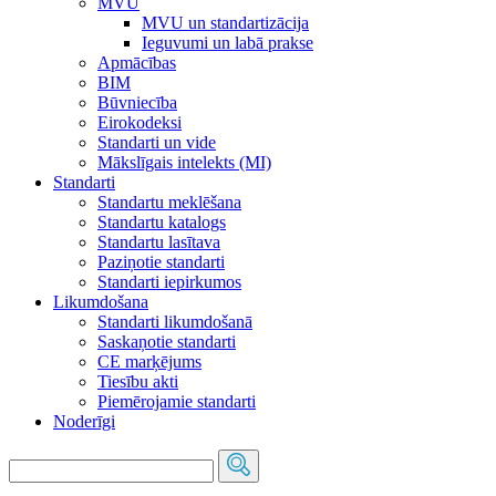
MVU
MVU un standartizācija
Ieguvumi un labā prakse
Apmācības
BIM
Būvniecība
Eirokodeksi
Standarti un vide
Mākslīgais intelekts (MI)
Standarti
Standartu meklēšana
Standartu katalogs
Standartu lasītava
Paziņotie standarti
Standarti iepirkumos
Likumdošana
Standarti likumdošanā
Saskaņotie standarti
CE marķējums
Tiesību akti
Piemērojamie standarti
Noderīgi