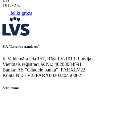
191.72 €
Ielikt grozā
SIA "Latvijas standarts"
K.Valdemāra iela 157, Rīga LV-1013, Latvija
Vienotais reģistrācijas Nr.: 40203084591
Banka: AS "Citadele banka", PARXLV22
Konta Nr.: LV22PARX0020340450002
Seko mums