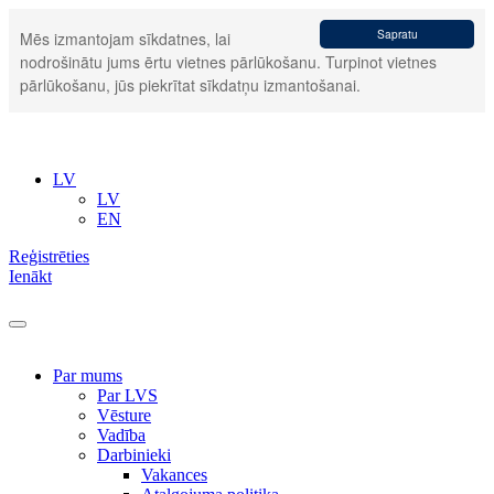
Sapratu
Mēs izmantojam sīkdatnes, lai
nodrošinātu jums ērtu vietnes pārlūkošanu. Turpinot vietnes
pārlūkošanu, jūs piekrītat sīkdatņu izmantošanai.
LV
LV
EN
Reģistrēties
Ienākt
Par mums
Par LVS
Vēsture
Vadība
Darbinieki
Vakances