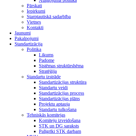
Atalgojuma politika
Pārskati
Iepirkumi
Starptautiskā sadarbība
Vietnes
Kontakti
Jaunumi
Pakalpojumi
Standartizācija
Politika
Likums
Padome
Sistēmas struktūrshēma
Stratēģija
Standartu izstrāde
Standartizācijas struktūra
Standartu veidi
Standartizācijas process
Standartizācijas plāns
Projektu aptauja
Standartu tulkošana
Tehniskās komitejas
Komiteju izveidošana
STK un DG saraksts
Palīgrīki STK darbam