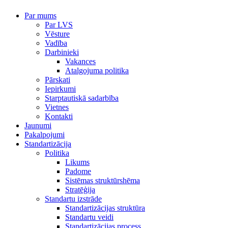
Par mums
Par LVS
Vēsture
Vadība
Darbinieki
Vakances
Atalgojuma politika
Pārskati
Iepirkumi
Starptautiskā sadarbība
Vietnes
Kontakti
Jaunumi
Pakalpojumi
Standartizācija
Politika
Likums
Padome
Sistēmas struktūrshēma
Stratēģija
Standartu izstrāde
Standartizācijas struktūra
Standartu veidi
Standartizācijas process