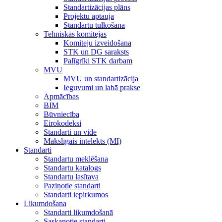
Standartizācijas plāns
Projektu aptauja
Standartu tulkošana
Tehniskās komitejas
Komiteju izveidošana
STK un DG saraksts
Palīgrīki STK darbam
MVU
MVU un standartizācija
Ieguvumi un labā prakse
Apmācības
BIM
Būvniecība
Eirokodeksi
Standarti un vide
Mākslīgais intelekts (MI)
Standarti
Standartu meklēšana
Standartu katalogs
Standartu lasītava
Paziņotie standarti
Standarti iepirkumos
Likumdošana
Standarti likumdošanā
Saskaņotie standarti