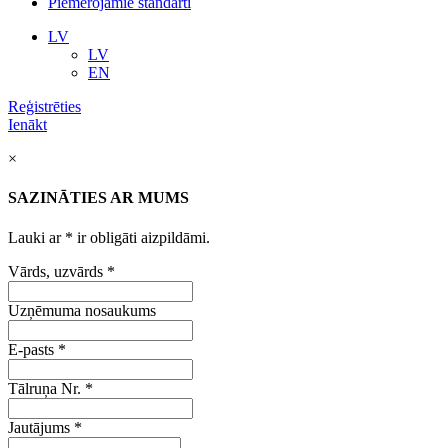
Piemērojamie standarti
LV
LV
EN
Reģistrēties
Ienākt
×
SAZINĀTIES AR MUMS
Lauki ar
*
ir obligāti aizpildāmi.
Vārds, uzvārds
*
Uzņēmuma nosaukums
E-pasts
*
Tālruņa Nr.
*
Jautājums
*