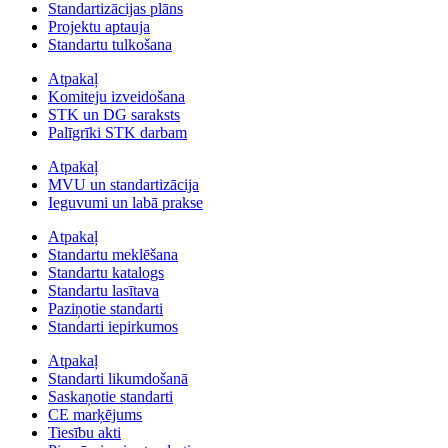
Standartizācijas plāns
Projektu aptauja
Standartu tulkošana
Atpakaļ
Komiteju izveidošana
STK un DG saraksts
Palīgrīki STK darbam
Atpakaļ
MVU un standartizācija
Ieguvumi un labā prakse
Atpakaļ
Standartu meklēšana
Standartu katalogs
Standartu lasītava
Paziņotie standarti
Standarti iepirkumos
Atpakaļ
Standarti likumdošanā
Saskaņotie standarti
CE marķējums
Tiesību akti