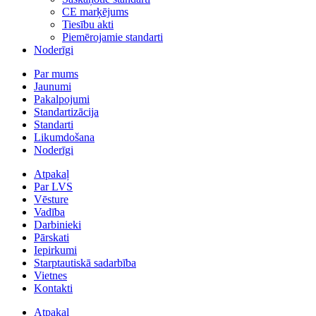
CE marķējums
Tiesību akti
Piemērojamie standarti
Noderīgi
Par mums
Jaunumi
Pakalpojumi
Standartizācija
Standarti
Likumdošana
Noderīgi
Atpakaļ
Par LVS
Vēsture
Vadība
Darbinieki
Pārskati
Iepirkumi
Starptautiskā sadarbība
Vietnes
Kontakti
Atpakaļ