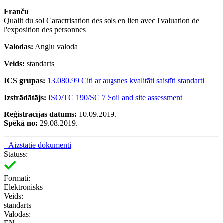
Franču
Qualit du sol Caractrisation des sols en lien avec l'valuation de
l'exposition des personnes
Valodas:
Angļu valoda
Veids:
standarts
ICS grupas:
13.080.99 Citi ar augsnes kvalitāti saistīti standarti
Izstrādātājs:
ISO/TC 190/SC 7 Soil and site assessment
Reģistrācijas datums:
10.09.2019.
Spēkā no:
29.08.2019.
+
Aizstātie dokumenti
Statuss:
Formāti:
Elektronisks
Veids:
standarts
Valodas:
EN