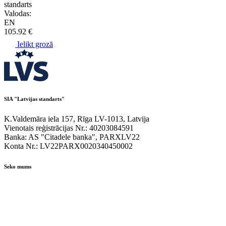
standarts
Valodas:
EN
105.92 €
Ielikt grozā
SIA "Latvijas standarts"
K.Valdemāra iela 157, Rīga LV-1013, Latvija
Vienotais reģistrācijas Nr.: 40203084591
Banka: AS "Citadele banka", PARXLV22
Konta Nr.: LV22PARX0020340450002
Seko mums