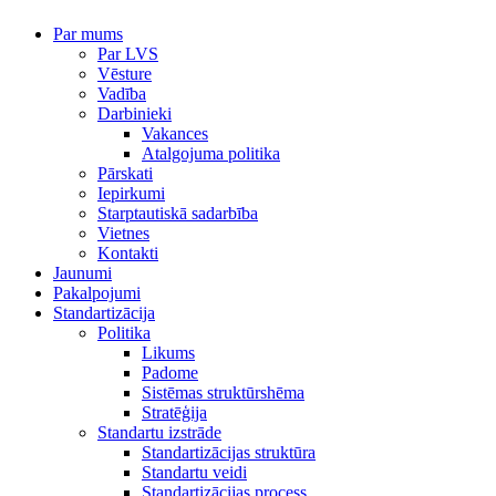
Par mums
Par LVS
Vēsture
Vadība
Darbinieki
Vakances
Atalgojuma politika
Pārskati
Iepirkumi
Starptautiskā sadarbība
Vietnes
Kontakti
Jaunumi
Pakalpojumi
Standartizācija
Politika
Likums
Padome
Sistēmas struktūrshēma
Stratēģija
Standartu izstrāde
Standartizācijas struktūra
Standartu veidi
Standartizācijas process