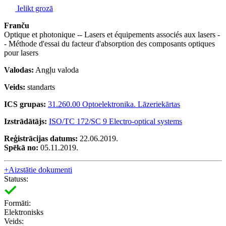
Ielikt grozā
Franču
Optique et photonique -- Lasers et équipements associés aux lasers -
- Méthode d'essai du facteur d'absorption des composants optiques
pour lasers
Valodas:
Angļu valoda
Veids:
standarts
ICS grupas:
31.260.00 Optoelektronika. Lāzeriekārtas
Izstrādātājs:
ISO/TC 172/SC 9 Electro-optical systems
Reģistrācijas datums:
22.06.2019.
Spēkā no:
05.11.2019.
+
Aizstātie dokumenti
Statuss:
Formāti:
Elektronisks
Veids: