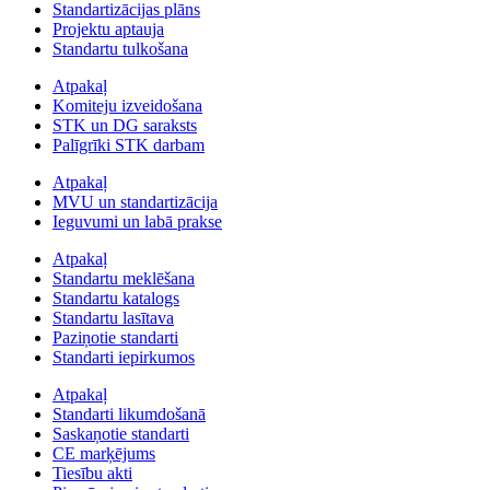
Standartizācijas plāns
Projektu aptauja
Standartu tulkošana
Atpakaļ
Komiteju izveidošana
STK un DG saraksts
Palīgrīki STK darbam
Atpakaļ
MVU un standartizācija
Ieguvumi un labā prakse
Atpakaļ
Standartu meklēšana
Standartu katalogs
Standartu lasītava
Paziņotie standarti
Standarti iepirkumos
Atpakaļ
Standarti likumdošanā
Saskaņotie standarti
CE marķējums
Tiesību akti