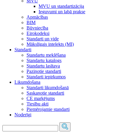
MVU
MVU un standartizācija
Ieguvumi un labā prakse
Apmācības
BIM
Būvniecība
Eirokodeksi
Standarti un vide
Mākslīgais intelekts (MI)
Standarti
Standartu meklēšana
Standartu katalogs
Standartu lasītava
Paziņotie standarti
Standarti iepirkumos
Likumdošana
Standarti likumdošanā
Saskaņotie standarti
CE marķējums
Tiesību akti
Piemērojamie standarti
Noderīgi