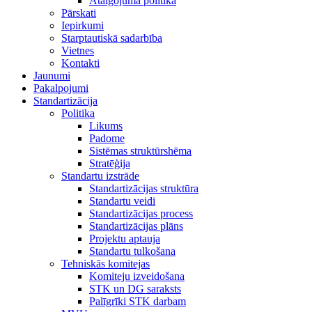
Atalgojuma politika
Pārskati
Iepirkumi
Starptautiskā sadarbība
Vietnes
Kontakti
Jaunumi
Pakalpojumi
Standartizācija
Politika
Likums
Padome
Sistēmas struktūrshēma
Stratēģija
Standartu izstrāde
Standartizācijas struktūra
Standartu veidi
Standartizācijas process
Standartizācijas plāns
Projektu aptauja
Standartu tulkošana
Tehniskās komitejas
Komiteju izveidošana
STK un DG saraksts
Palīgrīki STK darbam