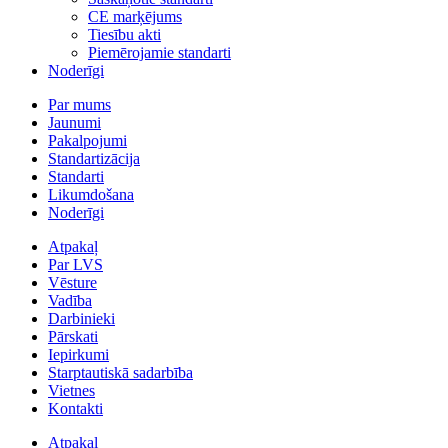
CE marķējums
Tiesību akti
Piemērojamie standarti
Noderīgi
Par mums
Jaunumi
Pakalpojumi
Standartizācija
Standarti
Likumdošana
Noderīgi
Atpakaļ
Par LVS
Vēsture
Vadība
Darbinieki
Pārskati
Iepirkumi
Starptautiskā sadarbība
Vietnes
Kontakti
Atpakaļ