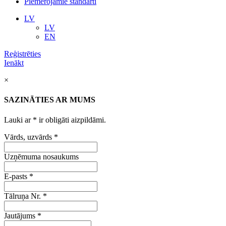
Piemērojamie standarti
LV
LV
EN
Reģistrēties
Ienākt
×
SAZINĀTIES AR MUMS
Lauki ar
*
ir obligāti aizpildāmi.
Vārds, uzvārds
*
Uzņēmuma nosaukums
E-pasts
*
Tālruņa Nr.
*
Jautājums
*