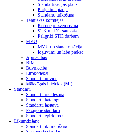
Standartizācijas plāns
Projektu aptauja
Standartu tulkošana
Tehniskās komitejas
Komiteju izveidošana
STK un DG saraksts
Palīgrīki STK darbam
MVU
MVU un standartizācija
Ieguvumi un labā prakse
Apmācības
BIM
Būvniecība
Eirokodeksi
Standarti un vide
Mākslīgais intelekts (MI)
Standarti
Standartu meklēšana
Standartu katalogs
Standartu lasītava
Paziņotie standarti
Standarti iepirkumos
Likumdošana
Standarti likumdošanā
Saskaņotie standarti