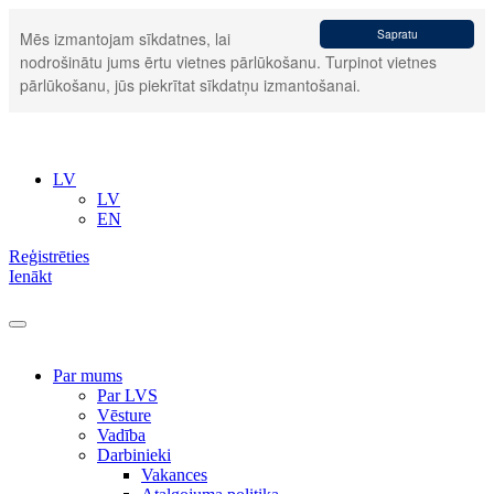
Sapratu
Mēs izmantojam sīkdatnes, lai
nodrošinātu jums ērtu vietnes pārlūkošanu. Turpinot vietnes
pārlūkošanu, jūs piekrītat sīkdatņu izmantošanai.
LV
LV
EN
Reģistrēties
Ienākt
Par mums
Par LVS
Vēsture
Vadība
Darbinieki
Vakances