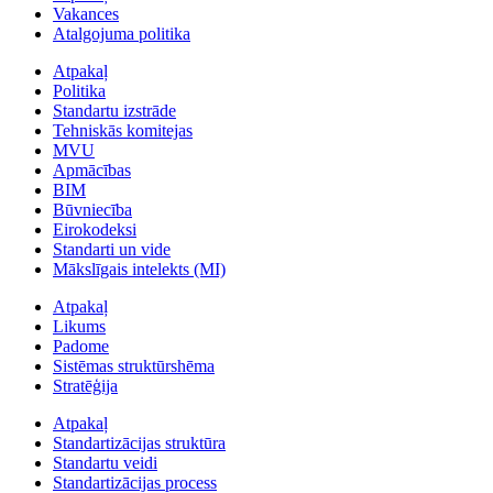
Vakances
Atalgojuma politika
Atpakaļ
Politika
Standartu izstrāde
Tehniskās komitejas
MVU
Apmācības
BIM
Būvniecība
Eirokodeksi
Standarti un vide
Mākslīgais intelekts (MI)
Atpakaļ
Likums
Padome
Sistēmas struktūrshēma
Stratēģija
Atpakaļ
Standartizācijas struktūra
Standartu veidi
Standartizācijas process