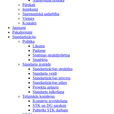
Atalgojuma politika
Pārskati
Iepirkumi
Starptautiskā sadarbība
Vietnes
Kontakti
Jaunumi
Pakalpojumi
Standartizācija
Politika
Likums
Padome
Sistēmas struktūrshēma
Stratēģija
Standartu izstrāde
Standartizācijas struktūra
Standartu veidi
Standartizācijas process
Standartizācijas plāns
Projektu aptauja
Standartu tulkošana
Tehniskās komitejas
Komiteju izveidošana
STK un DG saraksts
Palīgrīki STK darbam