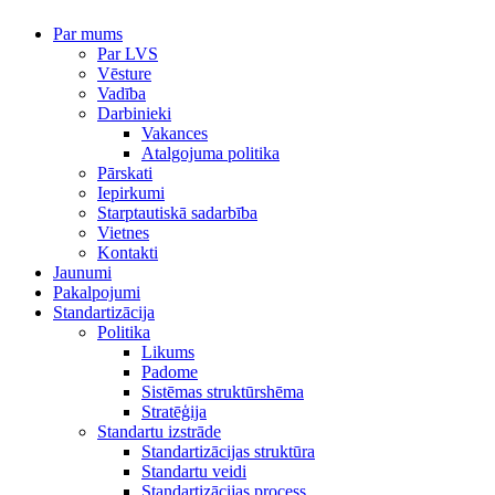
Par mums
Par LVS
Vēsture
Vadība
Darbinieki
Vakances
Atalgojuma politika
Pārskati
Iepirkumi
Starptautiskā sadarbība
Vietnes
Kontakti
Jaunumi
Pakalpojumi
Standartizācija
Politika
Likums
Padome
Sistēmas struktūrshēma
Stratēģija
Standartu izstrāde
Standartizācijas struktūra
Standartu veidi
Standartizācijas process