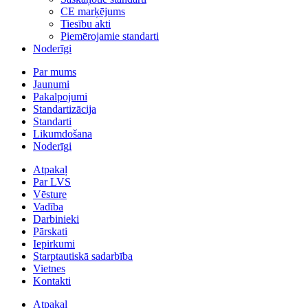
CE marķējums
Tiesību akti
Piemērojamie standarti
Noderīgi
Par mums
Jaunumi
Pakalpojumi
Standartizācija
Standarti
Likumdošana
Noderīgi
Atpakaļ
Par LVS
Vēsture
Vadība
Darbinieki
Pārskati
Iepirkumi
Starptautiskā sadarbība
Vietnes
Kontakti
Atpakaļ