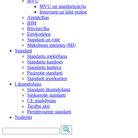
MVU
MVU un standartizācija
Ieguvumi un labā prakse
Apmācības
BIM
Būvniecība
Eirokodeksi
Standarti un vide
Mākslīgais intelekts (MI)
Standarti
Standartu meklēšana
Standartu katalogs
Standartu lasītava
Paziņotie standarti
Standarti iepirkumos
Likumdošana
Standarti likumdošanā
Saskaņotie standarti
CE marķējums
Tiesību akti
Piemērojamie standarti
Noderīgi