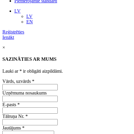
Piemērojamie standarti
LV
LV
EN
Reģistrēties
Ienākt
×
SAZINĀTIES AR MUMS
Lauki ar
*
ir obligāti aizpildāmi.
Vārds, uzvārds
*
Uzņēmuma nosaukums
E-pasts
*
Tālruņa Nr.
*
Jautājums
*