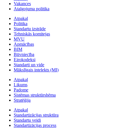
Vakances
Atalgojuma politika
Atpakaļ
Politika
Standartu izstrāde
Tehniskās komitejas
MVU
Apmācības
BIM
Būvniecība
Eirokodeksi
Standarti un vide
Mākslīgais intelekts (MI)
Atpakaļ
Likums
Padome
Sistēmas struktūrshēma
Stratēģija
Atpakaļ
Standartizācijas struktūra
Standartu veidi
Standartizācijas process