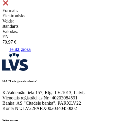
Formāti:
Elektronisks
Veids:
standarts
Valodas:
EN
70.97 €
Ielikt grozā
SIA "Latvijas standarts"
K.Valdemāra iela 157, Rīga LV-1013, Latvija
Vienotais reģistrācijas Nr.: 40203084591
Banka: AS "Citadele banka", PARXLV22
Konta Nr.: LV22PARX0020340450002
Seko mums