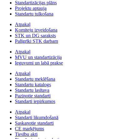
Standartizācijas plāns
Projektu aptauja
Standartu tulkošana
Atpakaļ
Komiteju izveidošana
STK un DG saraksts
Palīgrīki STK darbam
Atpakaļ
MVU un standartizācija
Ieguvumi un labā prakse
Atpakaļ
Standartu meklēšana
Standartu katalogs
Standartu lasītava
Paziņotie standarti
Standarti iepirkumos
Atpakaļ
Standarti likumdošanā
Saskaņotie standarti
CE marķējums
Tiesību akti