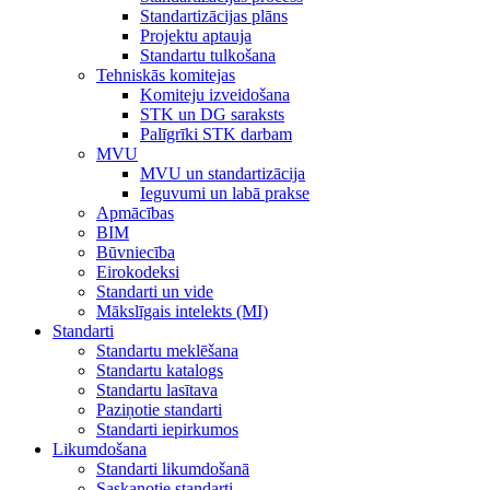
Standartizācijas plāns
Projektu aptauja
Standartu tulkošana
Tehniskās komitejas
Komiteju izveidošana
STK un DG saraksts
Palīgrīki STK darbam
MVU
MVU un standartizācija
Ieguvumi un labā prakse
Apmācības
BIM
Būvniecība
Eirokodeksi
Standarti un vide
Mākslīgais intelekts (MI)
Standarti
Standartu meklēšana
Standartu katalogs
Standartu lasītava
Paziņotie standarti
Standarti iepirkumos
Likumdošana
Standarti likumdošanā
Saskaņotie standarti