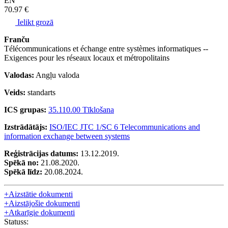
EN
70.97 €
Ielikt grozā
Franču
Télécommunications et échange entre systèmes informatiques --
Exigences pour les réseaux locaux et métropolitains
Valodas:
Angļu valoda
Veids:
standarts
ICS grupas:
35.110.00 Tīklošana
Izstrādātājs:
ISO/IEC JTC 1/SC 6 Telecommunications and
information exchange between systems
Reģistrācijas datums:
13.12.2019.
Spēkā no:
21.08.2020.
Spēkā līdz:
20.08.2024.
+
Aizstātie dokumenti
+
Aizstājošie dokumenti
+
Atkarīgie dokumenti
Statuss: