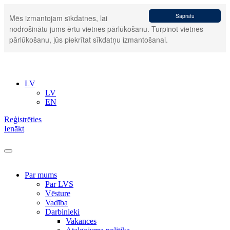
Sapratu
Mēs izmantojam sīkdatnes, lai
nodrošinātu jums ērtu vietnes pārlūkošanu. Turpinot vietnes
pārlūkošanu, jūs piekrītat sīkdatņu izmantošanai.
LV
LV
EN
Reģistrēties
Ienākt
Par mums
Par LVS
Vēsture
Vadība
Darbinieki
Vakances