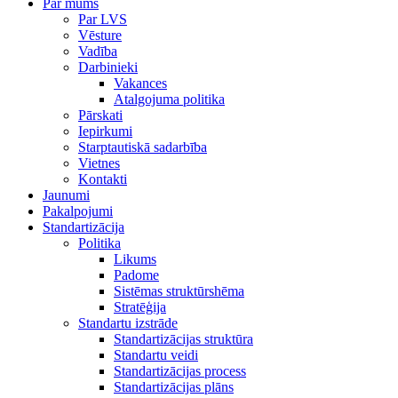
Par mums
Par LVS
Vēsture
Vadība
Darbinieki
Vakances
Atalgojuma politika
Pārskati
Iepirkumi
Starptautiskā sadarbība
Vietnes
Kontakti
Jaunumi
Pakalpojumi
Standartizācija
Politika
Likums
Padome
Sistēmas struktūrshēma
Stratēģija
Standartu izstrāde
Standartizācijas struktūra
Standartu veidi
Standartizācijas process
Standartizācijas plāns