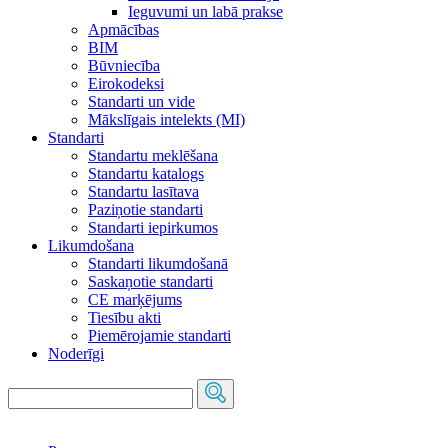
Ieguvumi un labā prakse
Apmācības
BIM
Būvniecība
Eirokodeksi
Standarti un vide
Mākslīgais intelekts (MI)
Standarti
Standartu meklēšana
Standartu katalogs
Standartu lasītava
Paziņotie standarti
Standarti iepirkumos
Likumdošana
Standarti likumdošanā
Saskaņotie standarti
CE marķējums
Tiesību akti
Piemērojamie standarti
Noderīgi