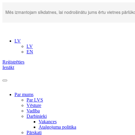
Mēs izmantojam sīkdatnes, lai nodrošinātu jums ērtu vietnes pārlūko
LV
LV
EN
Reģistrēties
Ienākt
Par mums
Par LVS
Vēsture
Vadība
Darbinieki
Vakances
Atalgojuma politika
Pārskati