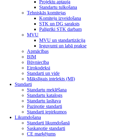
Projektu aptauja
Standartu tulkošana
Tehniskās komitejas
Komiteju izveidošana
STK un DG saraksts
Palīgrīki STK darbam
MVU
MVU un standartizācija
Ieguvumi un labā prakse
Apmācības
BIM
Būvniecība
Eirokodeksi
Standarti un vide
Mākslīgais intelekts (MI)
Standarti
Standartu meklēšana
Standartu katalogs
Standartu lasītava
Paziņotie standarti
Standarti iepirkumos
Likumdošana
Standarti likumdošanā
Saskaņotie standarti
CE marķējums