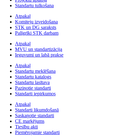
Standartu tulkošana
Atpakaļ
Komiteju izveidošana
STK un DG saraksts
Palīgrīki STK darbam
Atpakaļ
MVU un standartizācija
Ieguvumi un labā prakse
Atpakaļ
Standartu meklēšana
Standartu katalogs
Standartu lasītava
Paziņotie standarti
Standarti iepirkumos
Atpakaļ
Standarti likumdošanā
Saskaņotie standarti
CE marķējums
Tiesību akti
Piemērojamie standarti