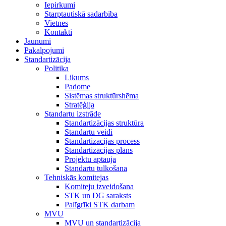
Iepirkumi
Starptautiskā sadarbība
Vietnes
Kontakti
Jaunumi
Pakalpojumi
Standartizācija
Politika
Likums
Padome
Sistēmas struktūrshēma
Stratēģija
Standartu izstrāde
Standartizācijas struktūra
Standartu veidi
Standartizācijas process
Standartizācijas plāns
Projektu aptauja
Standartu tulkošana
Tehniskās komitejas
Komiteju izveidošana
STK un DG saraksts
Palīgrīki STK darbam
MVU
MVU un standartizācija