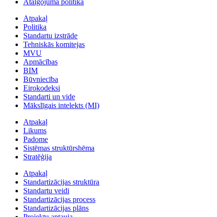
Atalgojuma politika
Atpakaļ
Politika
Standartu izstrāde
Tehniskās komitejas
MVU
Apmācības
BIM
Būvniecība
Eirokodeksi
Standarti un vide
Mākslīgais intelekts (MI)
Atpakaļ
Likums
Padome
Sistēmas struktūrshēma
Stratēģija
Atpakaļ
Standartizācijas struktūra
Standartu veidi
Standartizācijas process
Standartizācijas plāns
Projektu aptauja