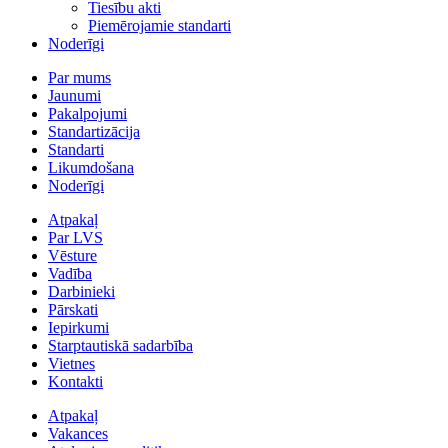
Tiesību akti
Piemērojamie standarti
Noderīgi
Par mums
Jaunumi
Pakalpojumi
Standartizācija
Standarti
Likumdošana
Noderīgi
Atpakaļ
Par LVS
Vēsture
Vadība
Darbinieki
Pārskati
Iepirkumi
Starptautiskā sadarbība
Vietnes
Kontakti
Atpakaļ
Vakances