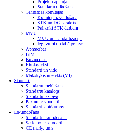
Projektu aptauja
Standartu tulkošana
Tehniskās komitejas
Komiteju izveidošana
STK un DG saraksts
Palīgrīki STK darbam
MVU
MVU un standartizācija
Ieguvumi un labā prakse
Apmācības
BIM
Būvniecība
Eirokodeksi
Standarti un vide
Mākslīgais intelekts (MI)
Standarti
Standartu meklēšana
Standartu katalogs
Standartu lasītava
Paziņotie standarti
Standarti iepirkumos
Likumdošana
Standarti likumdošanā
Saskaņotie standarti
CE marķējums