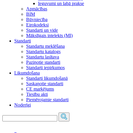
Ieguvumi un labā prakse
Apmācības
BIM
Būvniecība
Eirokodeksi
Standarti un vide
Mākslīgais intelekts (MI)
Standarti
Standartu meklēšana
Standartu katalogs
Standartu lasītava
Paziņotie standarti
Standarti iepirkumos
Likumdošana
Standarti likumdošanā
Saskaņotie standarti
CE marķējums
Tiesību akti
Piemērojamie standarti
Noderīgi