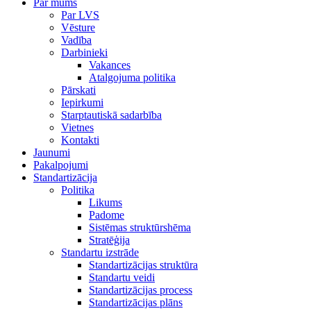
Par mums
Par LVS
Vēsture
Vadība
Darbinieki
Vakances
Atalgojuma politika
Pārskati
Iepirkumi
Starptautiskā sadarbība
Vietnes
Kontakti
Jaunumi
Pakalpojumi
Standartizācija
Politika
Likums
Padome
Sistēmas struktūrshēma
Stratēģija
Standartu izstrāde
Standartizācijas struktūra
Standartu veidi
Standartizācijas process
Standartizācijas plāns