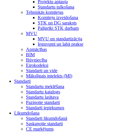
Projektu aptauja
Standartu tulkošana
Tehniskās komitejas
Komiteju izveidošana
STK un DG saraksts
Palīgrīki STK darbam
MVU
MVU un standartizācija
Ieguvumi un labā prakse
Apmācības
BIM
Būvniecība
Eirokodeksi
Standarti un vide
Mākslīgais intelekts (MI)
Standarti
Standartu meklēšana
Standartu katalogs
Standartu lasītava
Paziņotie standarti
Standarti iepirkumos
Likumdošana
Standarti likumdošanā
Saskaņotie standarti
CE marķējums