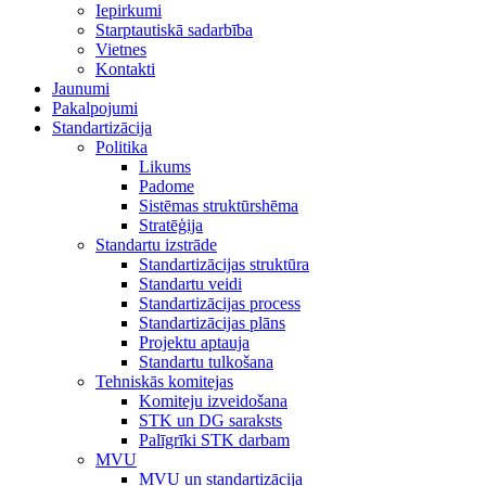
Iepirkumi
Starptautiskā sadarbība
Vietnes
Kontakti
Jaunumi
Pakalpojumi
Standartizācija
Politika
Likums
Padome
Sistēmas struktūrshēma
Stratēģija
Standartu izstrāde
Standartizācijas struktūra
Standartu veidi
Standartizācijas process
Standartizācijas plāns
Projektu aptauja
Standartu tulkošana
Tehniskās komitejas
Komiteju izveidošana
STK un DG saraksts
Palīgrīki STK darbam
MVU
MVU un standartizācija