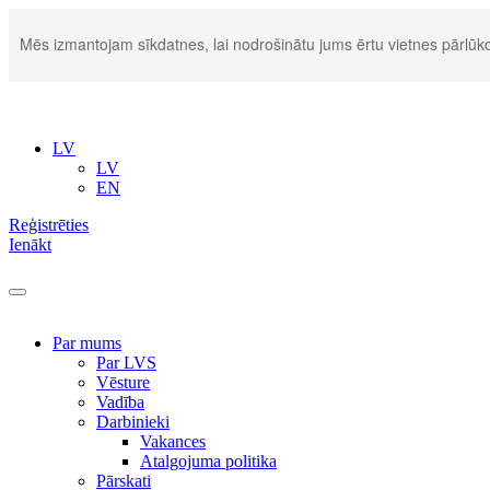
Mēs izmantojam sīkdatnes, lai nodrošinātu jums ērtu vietnes pārlūko
LV
LV
EN
Reģistrēties
Ienākt
Par mums
Par LVS
Vēsture
Vadība
Darbinieki
Vakances
Atalgojuma politika
Pārskati