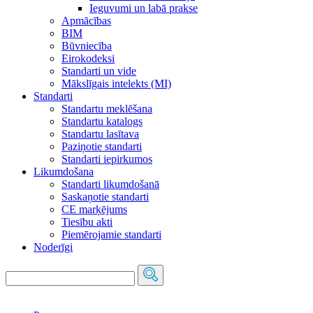
Ieguvumi un labā prakse
Apmācības
BIM
Būvniecība
Eirokodeksi
Standarti un vide
Mākslīgais intelekts (MI)
Standarti
Standartu meklēšana
Standartu katalogs
Standartu lasītava
Paziņotie standarti
Standarti iepirkumos
Likumdošana
Standarti likumdošanā
Saskaņotie standarti
CE marķējums
Tiesību akti
Piemērojamie standarti
Noderīgi