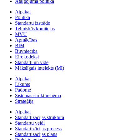
Atalgojuma politika
Atpakaļ
Politika
Standartu izstrāde
Tehniskās komitejas
MVU
Apmācības
BIM
Būvniecība
Eirokodeksi
Standarti un vide
Mākslīgais intelekts (MI)
Atpakaļ
Likums
Padome
Sistēmas struktūrshēma
Stratēģija
Atpakaļ
Standartizācijas struktūra
Standartu veidi
Standartizācijas process
Standartizācijas plāns
Projektu aptauja