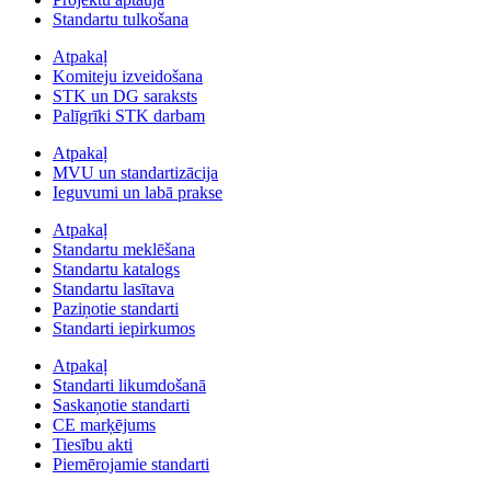
Standartu tulkošana
Atpakaļ
Komiteju izveidošana
STK un DG saraksts
Palīgrīki STK darbam
Atpakaļ
MVU un standartizācija
Ieguvumi un labā prakse
Atpakaļ
Standartu meklēšana
Standartu katalogs
Standartu lasītava
Paziņotie standarti
Standarti iepirkumos
Atpakaļ
Standarti likumdošanā
Saskaņotie standarti
CE marķējums
Tiesību akti
Piemērojamie standarti