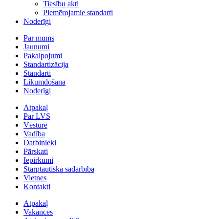
Tiesību akti
Piemērojamie standarti
Noderīgi
Par mums
Jaunumi
Pakalpojumi
Standartizācija
Standarti
Likumdošana
Noderīgi
Atpakaļ
Par LVS
Vēsture
Vadība
Darbinieki
Pārskati
Iepirkumi
Starptautiskā sadarbība
Vietnes
Kontakti
Atpakaļ
Vakances