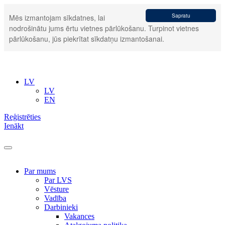
Sapratu
Mēs izmantojam sīkdatnes, lai
nodrošinātu jums ērtu vietnes pārlūkošanu. Turpinot vietnes
pārlūkošanu, jūs piekrītat sīkdatņu izmantošanai.
LV
LV
EN
Reģistrēties
Ienākt
Par mums
Par LVS
Vēsture
Vadība
Darbinieki
Vakances