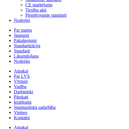
CE marķējums
Tiesību akti
Piemērojamie standarti
Noderīgi
Par mums
Jaunumi
Pakalpojumi
Standartizācija
Standarti
Likumdošana
Noderīgi
Atpakaļ
Par LVS
Vēsture
Vadība
Darbinieki
Pārskati
Iepirkumi
Starptautiskā sadarbība
Vietnes
Kontakti
Atpakaļ