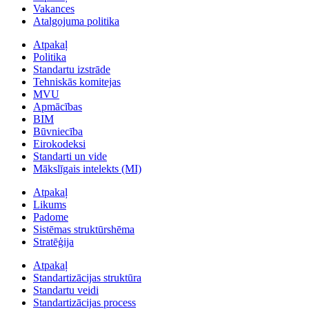
Vakances
Atalgojuma politika
Atpakaļ
Politika
Standartu izstrāde
Tehniskās komitejas
MVU
Apmācības
BIM
Būvniecība
Eirokodeksi
Standarti un vide
Mākslīgais intelekts (MI)
Atpakaļ
Likums
Padome
Sistēmas struktūrshēma
Stratēģija
Atpakaļ
Standartizācijas struktūra
Standartu veidi
Standartizācijas process