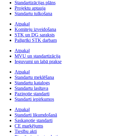
Standartizācijas plāns
Projektu aptauja
Standartu tulkošana
Atpakaļ
Komiteju izveidošana
STK un DG saraksts
Palīgrīki STK darbam
Atpakaļ
MVU un standartizācija
Ieguvumi un labā prakse
Atpakaļ
Standartu meklēšana
Standartu katalogs
Standartu lasītava
Paziņotie standarti
Standarti iepirkumos
Atpakaļ
Standarti likumdošanā
Saskaņotie standarti
CE marķējums
Tiesību akti