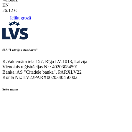
EN
26.12 €
Ielikt grozā
SIA "Latvijas standarts"
K.Valdemāra iela 157, Rīga LV-1013, Latvija
Vienotais reģistrācijas Nr.: 40203084591
Banka: AS "Citadele banka", PARXLV22
Konta Nr.: LV22PARX0020340450002
Seko mums