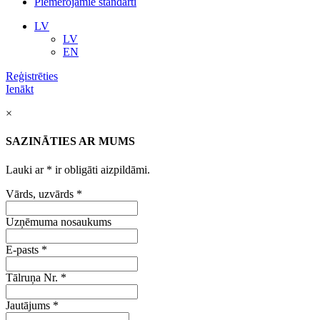
Piemērojamie standarti
LV
LV
EN
Reģistrēties
Ienākt
×
SAZINĀTIES AR MUMS
Lauki ar
*
ir obligāti aizpildāmi.
Vārds, uzvārds
*
Uzņēmuma nosaukums
E-pasts
*
Tālruņa Nr.
*
Jautājums
*