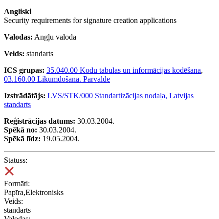
Angliski
Security requirements for signature creation applications
Valodas:
Angļu valoda
Veids:
standarts
ICS grupas:
35.040.00 Kodu tabulas un informācijas kodēšana
,
03.160.00 Likumdošana. Pārvalde
Izstrādātājs:
LVS/STK/000 Standartizācijas nodaļa, Latvijas
standarts
Reģistrācijas datums:
30.03.2004.
Spēkā no:
30.03.2004.
Spēkā līdz:
19.05.2004.
Statuss:
Formāti:
Papīra,Elektronisks
Veids:
standarts
Valodas: