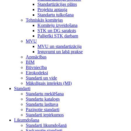
Standartizācijas plāns
Projektu aptauja
Standartu tulkošana
Tehniskās komitejas
Komiteju izveidošana
STK un DG saraksts
Palīgrīki STK darbam
MVU
MVU un standartizācija
Ieguvumi un labā prakse
Apmācības
BIM
Būvniecība
Eirokodeksi
Standarti un vide
Mākslīgais intelekts (MI)
Standarti
Standartu meklēšana
Standartu katalogs
Standartu lasītava
Paziņotie standarti
Standarti iepirkumos
Likumdošana
Standarti likumdošanā
Saskaņotie standarti