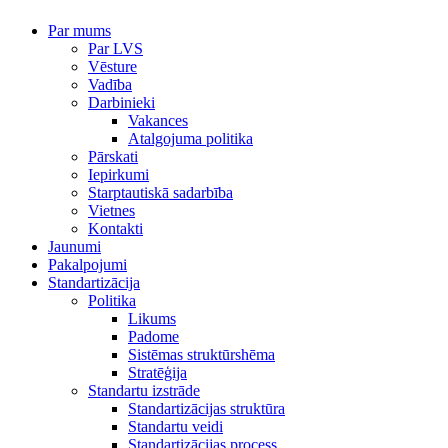
Par mums
Par LVS
Vēsture
Vadība
Darbinieki
Vakances
Atalgojuma politika
Pārskati
Iepirkumi
Starptautiskā sadarbība
Vietnes
Kontakti
Jaunumi
Pakalpojumi
Standartizācija
Politika
Likums
Padome
Sistēmas struktūrshēma
Stratēģija
Standartu izstrāde
Standartizācijas struktūra
Standartu veidi
Standartizācijas process