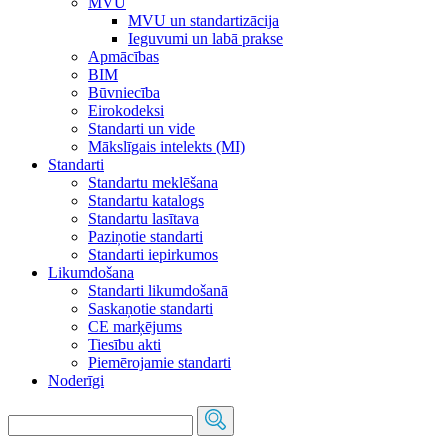
MVU
MVU un standartizācija
Ieguvumi un labā prakse
Apmācības
BIM
Būvniecība
Eirokodeksi
Standarti un vide
Mākslīgais intelekts (MI)
Standarti
Standartu meklēšana
Standartu katalogs
Standartu lasītava
Paziņotie standarti
Standarti iepirkumos
Likumdošana
Standarti likumdošanā
Saskaņotie standarti
CE marķējums
Tiesību akti
Piemērojamie standarti
Noderīgi