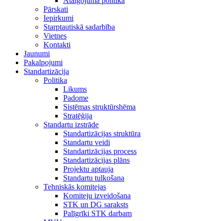
Atalgojuma politika
Pārskati
Iepirkumi
Starptautiskā sadarbība
Vietnes
Kontakti
Jaunumi
Pakalpojumi
Standartizācija
Politika
Likums
Padome
Sistēmas struktūrshēma
Stratēģija
Standartu izstrāde
Standartizācijas struktūra
Standartu veidi
Standartizācijas process
Standartizācijas plāns
Projektu aptauja
Standartu tulkošana
Tehniskās komitejas
Komiteju izveidošana
STK un DG saraksts
Palīgrīki STK darbam