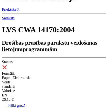
Priekšskatīt
Saraksts
LVS CWA 14170:2004
Drošības prasības parakstu veidošanas
lietojumprogrammām
Statuss:
Formāti:
Papīra,Elektronisks
Veids:
standarts
Valodas:
EN
26.12 €
Ielikt grozā