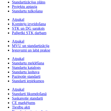
Standartizācijas plāns
Projektu aptauja
Standartu tulkošana
Atpakaļ
Komiteju izveidošana
STK un DG saraksts
Palīgrīki STK darbam
Atpakaļ
MVU un standartizācija
Ieguvumi un labā prakse
Atpakaļ
Standartu meklēšana
Standartu katalogs
Standartu lasītava
Paziņotie standarti
Standarti iepirkumos
Atpakaļ
Standarti likumdošanā
Saskaņotie standarti
CE marķējums
Tiesību akti