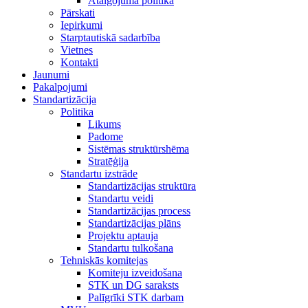
Atalgojuma politika
Pārskati
Iepirkumi
Starptautiskā sadarbība
Vietnes
Kontakti
Jaunumi
Pakalpojumi
Standartizācija
Politika
Likums
Padome
Sistēmas struktūrshēma
Stratēģija
Standartu izstrāde
Standartizācijas struktūra
Standartu veidi
Standartizācijas process
Standartizācijas plāns
Projektu aptauja
Standartu tulkošana
Tehniskās komitejas
Komiteju izveidošana
STK un DG saraksts
Palīgrīki STK darbam