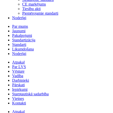
CE marķējums
Tiesību akti
Piemērojamie standarti
Noderīgi
Par mums
Jaunumi
Pakalpojumi
Standartizācija
Standarti
Likumdošana
Noderīgi
Atpakaļ
Par LVS
Vēsture
Vadība
Darbinieki
Pārskati
Iepirkumi
Starptautiskā sadarbība
Vietnes
Kontakti
Atpakaļ