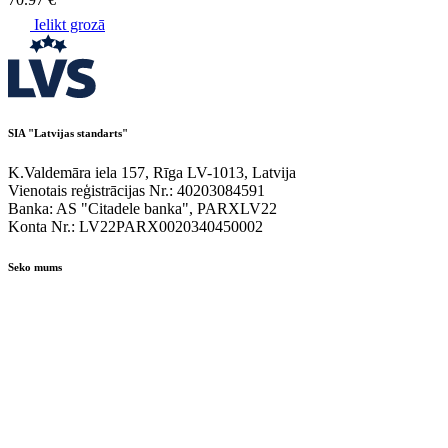
Ielikt grozā
SIA "Latvijas standarts"
K.Valdemāra iela 157, Rīga LV-1013, Latvija
Vienotais reģistrācijas Nr.: 40203084591
Banka: AS "Citadele banka", PARXLV22
Konta Nr.: LV22PARX0020340450002
Seko mums