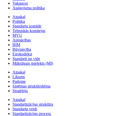
Vakances
Atalgojuma politika
Atpakaļ
Politika
Standartu izstrāde
Tehniskās komitejas
MVU
Apmācības
BIM
Būvniecība
Eirokodeksi
Standarti un vide
Mākslīgais intelekts (MI)
Atpakaļ
Likums
Padome
Sistēmas struktūrshēma
Stratēģija
Atpakaļ
Standartizācijas struktūra
Standartu veidi
Standartizācijas process