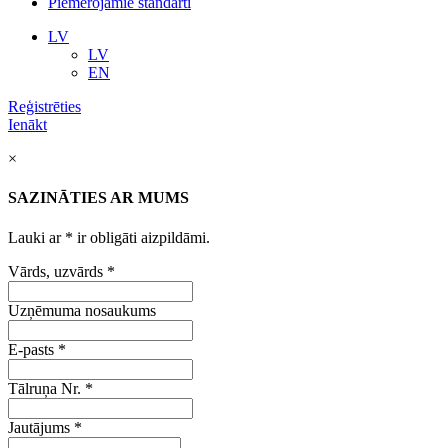
Piemērojamie standarti
LV
LV
EN
Reģistrēties
Ienākt
×
SAZINĀTIES AR MUMS
Lauki ar
*
ir obligāti aizpildāmi.
Vārds, uzvārds
*
Uzņēmuma nosaukums
E-pasts
*
Tālruņa Nr.
*
Jautājums
*