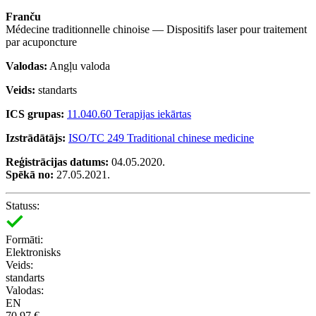
Franču
Médecine traditionnelle chinoise — Dispositifs laser pour traitement
par acuponcture
Valodas:
Angļu valoda
Veids:
standarts
ICS grupas:
11.040.60 Terapijas iekārtas
Izstrādātājs:
ISO/TC 249 Traditional chinese medicine
Reģistrācijas datums:
04.05.2020.
Spēkā no:
27.05.2021.
Statuss:
Formāti:
Elektronisks
Veids:
standarts
Valodas:
EN
70.97 €