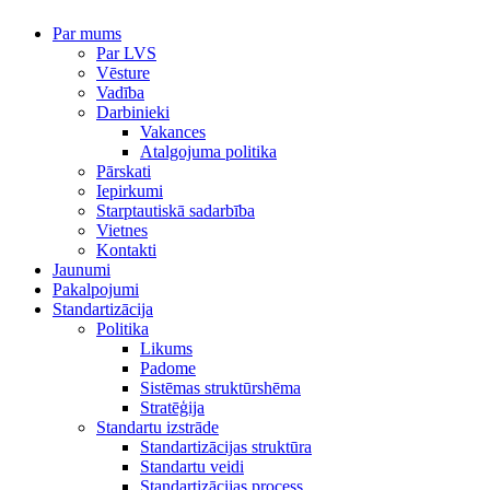
Par mums
Par LVS
Vēsture
Vadība
Darbinieki
Vakances
Atalgojuma politika
Pārskati
Iepirkumi
Starptautiskā sadarbība
Vietnes
Kontakti
Jaunumi
Pakalpojumi
Standartizācija
Politika
Likums
Padome
Sistēmas struktūrshēma
Stratēģija
Standartu izstrāde
Standartizācijas struktūra
Standartu veidi
Standartizācijas process