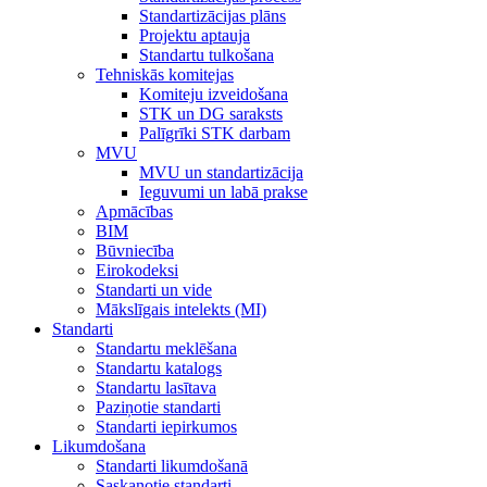
Standartizācijas plāns
Projektu aptauja
Standartu tulkošana
Tehniskās komitejas
Komiteju izveidošana
STK un DG saraksts
Palīgrīki STK darbam
MVU
MVU un standartizācija
Ieguvumi un labā prakse
Apmācības
BIM
Būvniecība
Eirokodeksi
Standarti un vide
Mākslīgais intelekts (MI)
Standarti
Standartu meklēšana
Standartu katalogs
Standartu lasītava
Paziņotie standarti
Standarti iepirkumos
Likumdošana
Standarti likumdošanā
Saskaņotie standarti