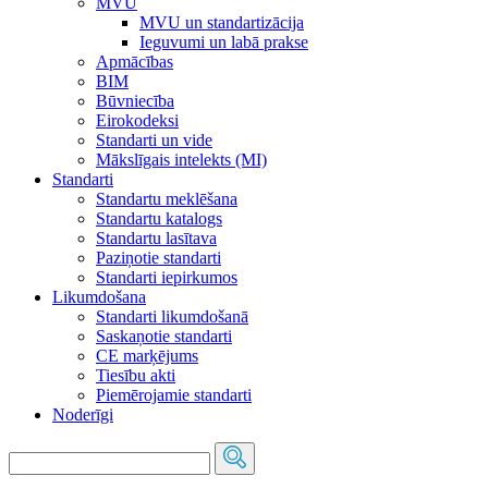
MVU
MVU un standartizācija
Ieguvumi un labā prakse
Apmācības
BIM
Būvniecība
Eirokodeksi
Standarti un vide
Mākslīgais intelekts (MI)
Standarti
Standartu meklēšana
Standartu katalogs
Standartu lasītava
Paziņotie standarti
Standarti iepirkumos
Likumdošana
Standarti likumdošanā
Saskaņotie standarti
CE marķējums
Tiesību akti
Piemērojamie standarti
Noderīgi