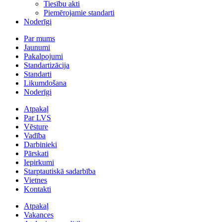
Tiesību akti
Piemērojamie standarti
Noderīgi
Par mums
Jaunumi
Pakalpojumi
Standartizācija
Standarti
Likumdošana
Noderīgi
Atpakaļ
Par LVS
Vēsture
Vadība
Darbinieki
Pārskati
Iepirkumi
Starptautiskā sadarbība
Vietnes
Kontakti
Atpakaļ
Vakances