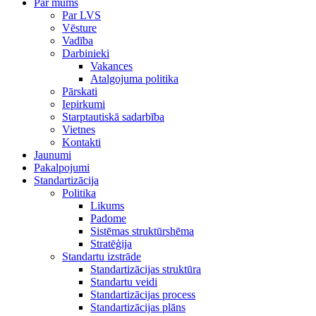
Par mums
Par LVS
Vēsture
Vadība
Darbinieki
Vakances
Atalgojuma politika
Pārskati
Iepirkumi
Starptautiskā sadarbība
Vietnes
Kontakti
Jaunumi
Pakalpojumi
Standartizācija
Politika
Likums
Padome
Sistēmas struktūrshēma
Stratēģija
Standartu izstrāde
Standartizācijas struktūra
Standartu veidi
Standartizācijas process
Standartizācijas plāns