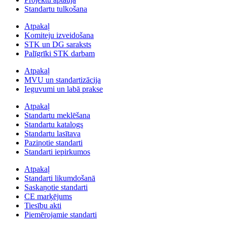
Standartu tulkošana
Atpakaļ
Komiteju izveidošana
STK un DG saraksts
Palīgrīki STK darbam
Atpakaļ
MVU un standartizācija
Ieguvumi un labā prakse
Atpakaļ
Standartu meklēšana
Standartu katalogs
Standartu lasītava
Paziņotie standarti
Standarti iepirkumos
Atpakaļ
Standarti likumdošanā
Saskaņotie standarti
CE marķējums
Tiesību akti
Piemērojamie standarti