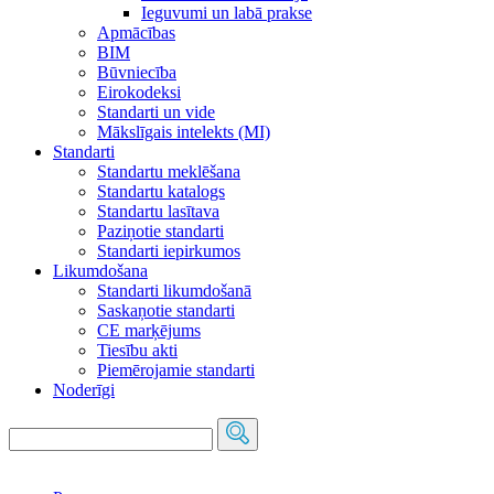
Ieguvumi un labā prakse
Apmācības
BIM
Būvniecība
Eirokodeksi
Standarti un vide
Mākslīgais intelekts (MI)
Standarti
Standartu meklēšana
Standartu katalogs
Standartu lasītava
Paziņotie standarti
Standarti iepirkumos
Likumdošana
Standarti likumdošanā
Saskaņotie standarti
CE marķējums
Tiesību akti
Piemērojamie standarti
Noderīgi