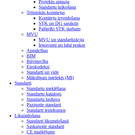
Projektu aptauja
Standartu tulkošana
Tehniskās komitejas
Komiteju izveidošana
STK un DG saraksts
Palīgrīki STK darbam
MVU
MVU un standartizācija
Ieguvumi un labā prakse
Apmācības
BIM
Būvniecība
Eirokodeksi
Standarti un vide
Mākslīgais intelekts (MI)
Standarti
Standartu meklēšana
Standartu katalogs
Standartu lasītava
Paziņotie standarti
Standarti iepirkumos
Likumdošana
Standarti likumdošanā
Saskaņotie standarti
CE marķējums