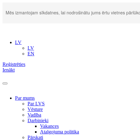
Mēs izmantojam sīkdatnes, lai nodrošinātu jums ērtu vietnes pārlūko
LV
LV
EN
Reģistrēties
Ienākt
Par mums
Par LVS
Vēsture
Vadība
Darbinieki
Vakances
Atalgojuma politika
Pārskati