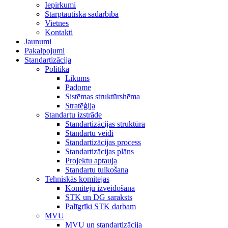
Iepirkumi
Starptautiskā sadarbība
Vietnes
Kontakti
Jaunumi
Pakalpojumi
Standartizācija
Politika
Likums
Padome
Sistēmas struktūrshēma
Stratēģija
Standartu izstrāde
Standartizācijas struktūra
Standartu veidi
Standartizācijas process
Standartizācijas plāns
Projektu aptauja
Standartu tulkošana
Tehniskās komitejas
Komiteju izveidošana
STK un DG saraksts
Palīgrīki STK darbam
MVU
MVU un standartizācija