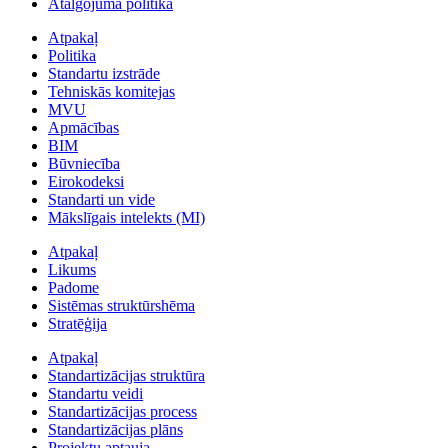
Atalgojuma politika
Atpakaļ
Politika
Standartu izstrāde
Tehniskās komitejas
MVU
Apmācības
BIM
Būvniecība
Eirokodeksi
Standarti un vide
Mākslīgais intelekts (MI)
Atpakaļ
Likums
Padome
Sistēmas struktūrshēma
Stratēģija
Atpakaļ
Standartizācijas struktūra
Standartu veidi
Standartizācijas process
Standartizācijas plāns
Projektu aptauja