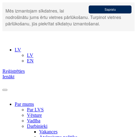
Sapratu
Mēs izmantojam sīkdatnes, lai
nodrošinātu jums ērtu vietnes pārlūkošanu. Turpinot vietnes
pārlūkošanu, jūs piekrītat sīkdatņu izmantošanai.
LV
LV
EN
Reģistrēties
Ienākt
Par mums
Par LVS
Vēsture
Vadība
Darbinieki
Vakances