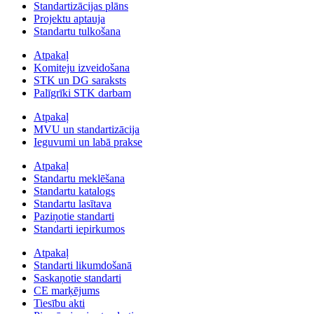
Standartizācijas plāns
Projektu aptauja
Standartu tulkošana
Atpakaļ
Komiteju izveidošana
STK un DG saraksts
Palīgrīki STK darbam
Atpakaļ
MVU un standartizācija
Ieguvumi un labā prakse
Atpakaļ
Standartu meklēšana
Standartu katalogs
Standartu lasītava
Paziņotie standarti
Standarti iepirkumos
Atpakaļ
Standarti likumdošanā
Saskaņotie standarti
CE marķējums
Tiesību akti