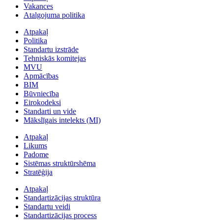
Vakances
Atalgojuma politika
Atpakaļ
Politika
Standartu izstrāde
Tehniskās komitejas
MVU
Apmācības
BIM
Būvniecība
Eirokodeksi
Standarti un vide
Mākslīgais intelekts (MI)
Atpakaļ
Likums
Padome
Sistēmas struktūrshēma
Stratēģija
Atpakaļ
Standartizācijas struktūra
Standartu veidi
Standartizācijas process