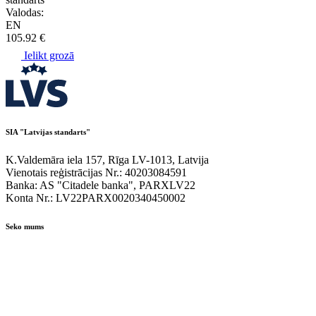
Valodas:
EN
105.92 €
Ielikt grozā
SIA "Latvijas standarts"
K.Valdemāra iela 157, Rīga LV-1013, Latvija
Vienotais reģistrācijas Nr.: 40203084591
Banka: AS "Citadele banka", PARXLV22
Konta Nr.: LV22PARX0020340450002
Seko mums