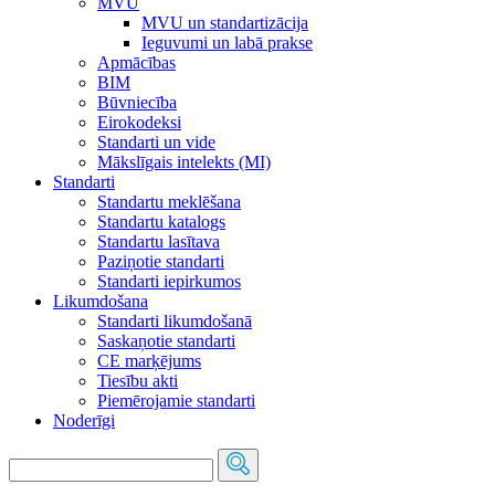
MVU
MVU un standartizācija
Ieguvumi un labā prakse
Apmācības
BIM
Būvniecība
Eirokodeksi
Standarti un vide
Mākslīgais intelekts (MI)
Standarti
Standartu meklēšana
Standartu katalogs
Standartu lasītava
Paziņotie standarti
Standarti iepirkumos
Likumdošana
Standarti likumdošanā
Saskaņotie standarti
CE marķējums
Tiesību akti
Piemērojamie standarti
Noderīgi