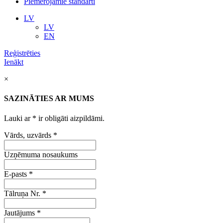
Piemērojamie standarti
LV
LV
EN
Reģistrēties
Ienākt
×
SAZINĀTIES AR MUMS
Lauki ar
*
ir obligāti aizpildāmi.
Vārds, uzvārds
*
Uzņēmuma nosaukums
E-pasts
*
Tālruņa Nr.
*
Jautājums
*