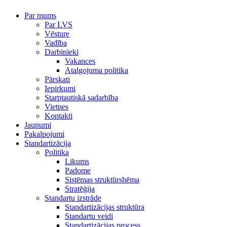
Par mums
Par LVS
Vēsture
Vadība
Darbinieki
Vakances
Atalgojuma politika
Pārskati
Iepirkumi
Starptautiskā sadarbība
Vietnes
Kontakti
Jaunumi
Pakalpojumi
Standartizācija
Politika
Likums
Padome
Sistēmas struktūrshēma
Stratēģija
Standartu izstrāde
Standartizācijas struktūra
Standartu veidi
Standartizācijas process