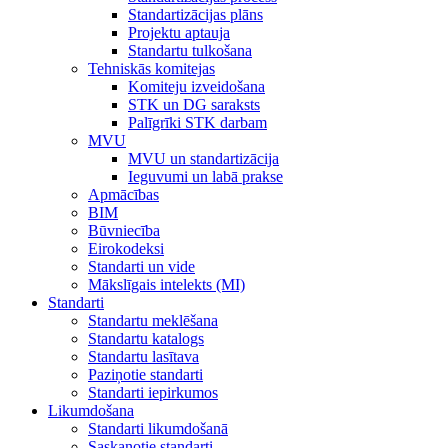
Standartizācijas plāns
Projektu aptauja
Standartu tulkošana
Tehniskās komitejas
Komiteju izveidošana
STK un DG saraksts
Palīgrīki STK darbam
MVU
MVU un standartizācija
Ieguvumi un labā prakse
Apmācības
BIM
Būvniecība
Eirokodeksi
Standarti un vide
Mākslīgais intelekts (MI)
Standarti
Standartu meklēšana
Standartu katalogs
Standartu lasītava
Paziņotie standarti
Standarti iepirkumos
Likumdošana
Standarti likumdošanā
Saskaņotie standarti