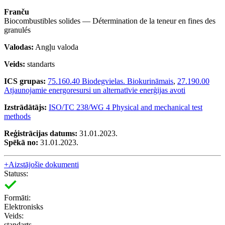
Franču
Biocombustibles solides — Détermination de la teneur en fines des
granulés
Valodas:
Angļu valoda
Veids:
standarts
ICS grupas:
75.160.40 Biodegvielas. Biokurināmais
,
27.190.00
Atjaunojamie energoresursi un alternatīvie enerģijas avoti
Izstrādātājs:
ISO/TC 238/WG 4 Physical and mechanical test
methods
Reģistrācijas datums:
31.01.2023.
Spēkā no:
31.01.2023.
+
Aizstājošie dokumenti
Statuss:
Formāti:
Elektronisks
Veids:
standarts