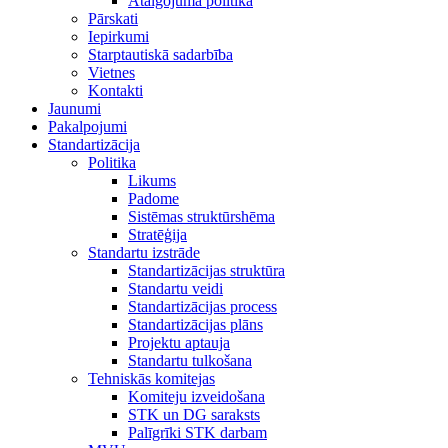
Atalgojuma politika
Pārskati
Iepirkumi
Starptautiskā sadarbība
Vietnes
Kontakti
Jaunumi
Pakalpojumi
Standartizācija
Politika
Likums
Padome
Sistēmas struktūrshēma
Stratēģija
Standartu izstrāde
Standartizācijas struktūra
Standartu veidi
Standartizācijas process
Standartizācijas plāns
Projektu aptauja
Standartu tulkošana
Tehniskās komitejas
Komiteju izveidošana
STK un DG saraksts
Palīgrīki STK darbam