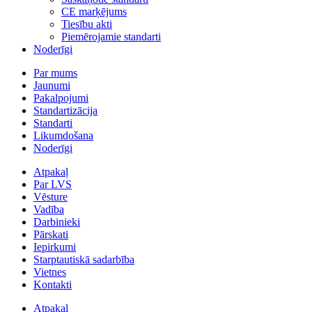
CE marķējums
Tiesību akti
Piemērojamie standarti
Noderīgi
Par mums
Jaunumi
Pakalpojumi
Standartizācija
Standarti
Likumdošana
Noderīgi
Atpakaļ
Par LVS
Vēsture
Vadība
Darbinieki
Pārskati
Iepirkumi
Starptautiskā sadarbība
Vietnes
Kontakti
Atpakaļ