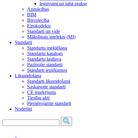
Ieguvumi un labā prakse
Apmācības
BIM
Būvniecība
Eirokodeksi
Standarti un vide
Mākslīgais intelekts (MI)
Standarti
Standartu meklēšana
Standartu katalogs
Standartu lasītava
Paziņotie standarti
Standarti iepirkumos
Likumdošana
Standarti likumdošanā
Saskaņotie standarti
CE marķējums
Tiesību akti
Piemērojamie standarti
Noderīgi