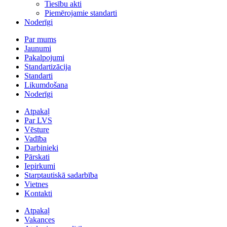
Tiesību akti
Piemērojamie standarti
Noderīgi
Par mums
Jaunumi
Pakalpojumi
Standartizācija
Standarti
Likumdošana
Noderīgi
Atpakaļ
Par LVS
Vēsture
Vadība
Darbinieki
Pārskati
Iepirkumi
Starptautiskā sadarbība
Vietnes
Kontakti
Atpakaļ
Vakances