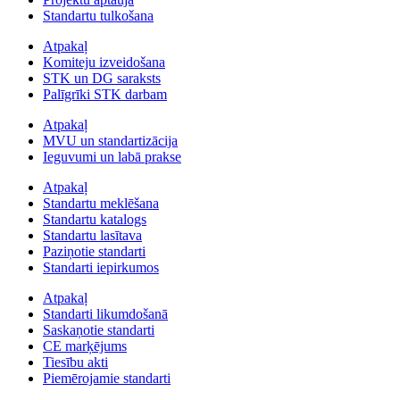
Standartu tulkošana
Atpakaļ
Komiteju izveidošana
STK un DG saraksts
Palīgrīki STK darbam
Atpakaļ
MVU un standartizācija
Ieguvumi un labā prakse
Atpakaļ
Standartu meklēšana
Standartu katalogs
Standartu lasītava
Paziņotie standarti
Standarti iepirkumos
Atpakaļ
Standarti likumdošanā
Saskaņotie standarti
CE marķējums
Tiesību akti
Piemērojamie standarti