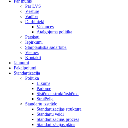
Par mums
Par LVS
Vēsture
Vadība
Darbinieki
Vakances
Atalgojuma politika
Pārskati
Iepirkumi
Starptautiskā sadarbība
Vietnes
Kontakti
Jaunumi
Pakalpojumi
Standartizācija
Politika
Likums
Padome
Sistēmas struktūrshēma
Stratēģija
Standartu izstrāde
Standartizācijas struktūra
Standartu veidi
Standartizācijas process
Standartizācijas plāns