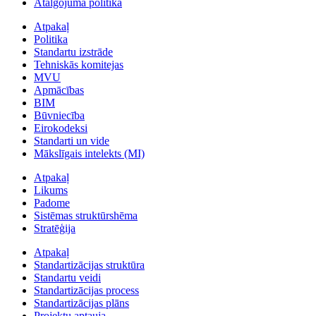
Atalgojuma politika
Atpakaļ
Politika
Standartu izstrāde
Tehniskās komitejas
MVU
Apmācības
BIM
Būvniecība
Eirokodeksi
Standarti un vide
Mākslīgais intelekts (MI)
Atpakaļ
Likums
Padome
Sistēmas struktūrshēma
Stratēģija
Atpakaļ
Standartizācijas struktūra
Standartu veidi
Standartizācijas process
Standartizācijas plāns
Projektu aptauja