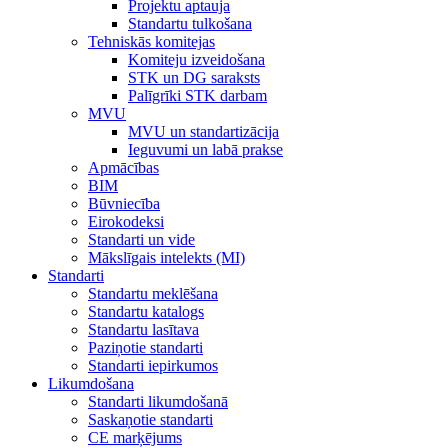
Projektu aptauja
Standartu tulkošana
Tehniskās komitejas
Komiteju izveidošana
STK un DG saraksts
Palīgrīki STK darbam
MVU
MVU un standartizācija
Ieguvumi un labā prakse
Apmācības
BIM
Būvniecība
Eirokodeksi
Standarti un vide
Mākslīgais intelekts (MI)
Standarti
Standartu meklēšana
Standartu katalogs
Standartu lasītava
Paziņotie standarti
Standarti iepirkumos
Likumdošana
Standarti likumdošanā
Saskaņotie standarti
CE marķējums