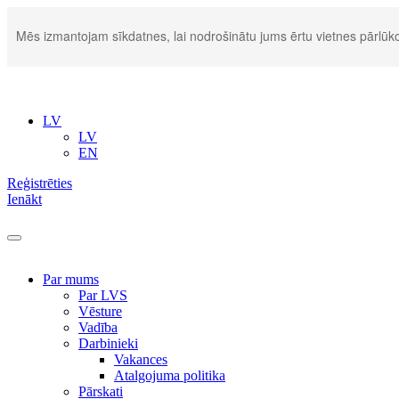
Mēs izmantojam sīkdatnes, lai nodrošinātu jums ērtu vietnes pārlūko
LV
LV
EN
Reģistrēties
Ienākt
Par mums
Par LVS
Vēsture
Vadība
Darbinieki
Vakances
Atalgojuma politika
Pārskati