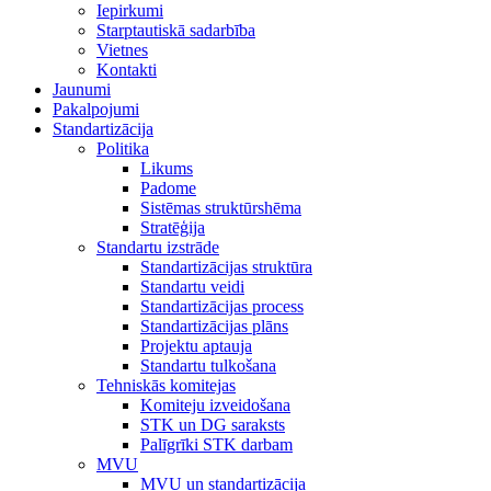
Iepirkumi
Starptautiskā sadarbība
Vietnes
Kontakti
Jaunumi
Pakalpojumi
Standartizācija
Politika
Likums
Padome
Sistēmas struktūrshēma
Stratēģija
Standartu izstrāde
Standartizācijas struktūra
Standartu veidi
Standartizācijas process
Standartizācijas plāns
Projektu aptauja
Standartu tulkošana
Tehniskās komitejas
Komiteju izveidošana
STK un DG saraksts
Palīgrīki STK darbam
MVU
MVU un standartizācija