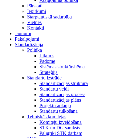
Atalgojuma politika
Pārskati
Iepirkumi
Starptautiskā sadarbība
Vietnes
Kontakti
Jaunumi
Pakalpojumi
Standartizācija
Politika
Likums
Padome
Sistēmas struktūrshēma
Stratēģija
Standartu izstrāde
Standartizācijas struktūra
Standartu veidi
Standartizācijas process
Standartizācijas plāns
Projektu aptauja
Standartu tulkošana
Tehniskās komitejas
Komiteju izveidošana
STK un DG saraksts
Palīgrīki STK darbam