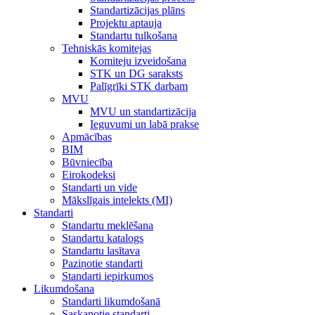
Standartizācijas plāns
Projektu aptauja
Standartu tulkošana
Tehniskās komitejas
Komiteju izveidošana
STK un DG saraksts
Palīgrīki STK darbam
MVU
MVU un standartizācija
Ieguvumi un labā prakse
Apmācības
BIM
Būvniecība
Eirokodeksi
Standarti un vide
Mākslīgais intelekts (MI)
Standarti
Standartu meklēšana
Standartu katalogs
Standartu lasītava
Paziņotie standarti
Standarti iepirkumos
Likumdošana
Standarti likumdošanā
Saskaņotie standarti