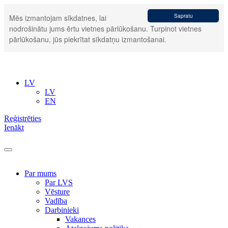
Sapratu
Mēs izmantojam sīkdatnes, lai
nodrošinātu jums ērtu vietnes pārlūkošanu. Turpinot vietnes
pārlūkošanu, jūs piekrītat sīkdatņu izmantošanai.
LV
LV
EN
Reģistrēties
Ienākt
Par mums
Par LVS
Vēsture
Vadība
Darbinieki
Vakances