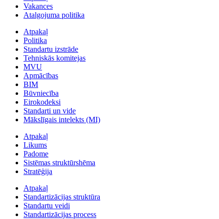
Vakances
Atalgojuma politika
Atpakaļ
Politika
Standartu izstrāde
Tehniskās komitejas
MVU
Apmācības
BIM
Būvniecība
Eirokodeksi
Standarti un vide
Mākslīgais intelekts (MI)
Atpakaļ
Likums
Padome
Sistēmas struktūrshēma
Stratēģija
Atpakaļ
Standartizācijas struktūra
Standartu veidi
Standartizācijas process