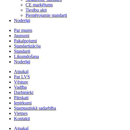
CE marķējums
Tiesību akti
Piemērojamie standarti
Noderīgi
Par mums
Jaunumi
Pakalpojumi
Standartizācija
Standarti
Likumdošana
Noderīgi
Atpakaļ
Par LVS
Vēsture
Vadība
Darbinieki
Pārskati
Iepirkumi
Starptautiskā sadarbība
Vietnes
Kontakti
Atpakaļ