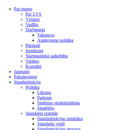
Par mums
Par LVS
Vēsture
Vadība
Darbinieki
Vakances
Atalgojuma politika
Pārskati
Iepirkumi
Starptautiskā sadarbība
Vietnes
Kontakti
Jaunumi
Pakalpojumi
Standartizācija
Politika
Likums
Padome
Sistēmas struktūrshēma
Stratēģija
Standartu izstrāde
Standartizācijas struktūra
Standartu veidi
Standartizācijas process