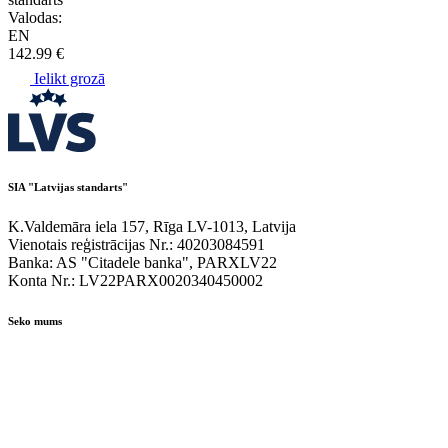
Valodas:
EN
142.99 €
Ielikt grozā
SIA "Latvijas standarts"
K.Valdemāra iela 157, Rīga LV-1013, Latvija
Vienotais reģistrācijas Nr.: 40203084591
Banka: AS "Citadele banka", PARXLV22
Konta Nr.: LV22PARX0020340450002
Seko mums