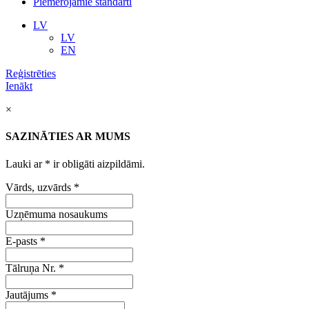
Piemērojamie standarti
LV
LV
EN
Reģistrēties
Ienākt
×
SAZINĀTIES AR MUMS
Lauki ar
*
ir obligāti aizpildāmi.
Vārds, uzvārds
*
Uzņēmuma nosaukums
E-pasts
*
Tālruņa Nr.
*
Jautājums
*