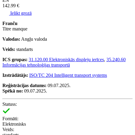
EN
142.99 €
Ielikt grozā
Franču
Titre manque
Valodas:
Angļu valoda
Veids:
standarts
ICS grupas:
31.120.00 Elektroniskās displeju ierīces
,
35.240.60
Informācijas tehnoloģijas transportā
Izstrādātājs:
ISO/TC 204 Intelligent transport systems
Reģistrācijas datums:
09.07.2025.
Spēkā no:
09.07.2025.
Statuss:
Formāti:
Elektronisks
Veids:
standarts