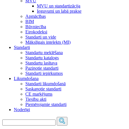
MVU
MVU un standartizācija
Ieguvumi un labā prakse
Apmācības
BIM
Būvniecība
Eirokodeksi
Standarti un vide
Mākslīgais intelekts (MI)
Standarti
Standartu meklēšana
Standartu katalogs
Standartu lasītava
Paziņotie standarti
Standarti iepirkumos
Likumdošana
Standarti likumdošanā
Saskaņotie standarti
CE marķējums
Tiesību akti
Piemērojamie standarti
Noderīgi