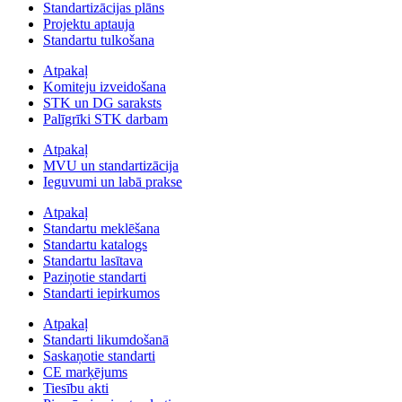
Standartizācijas plāns
Projektu aptauja
Standartu tulkošana
Atpakaļ
Komiteju izveidošana
STK un DG saraksts
Palīgrīki STK darbam
Atpakaļ
MVU un standartizācija
Ieguvumi un labā prakse
Atpakaļ
Standartu meklēšana
Standartu katalogs
Standartu lasītava
Paziņotie standarti
Standarti iepirkumos
Atpakaļ
Standarti likumdošanā
Saskaņotie standarti
CE marķējums
Tiesību akti