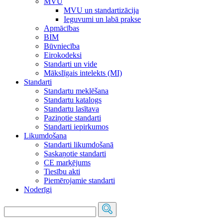
MVU
MVU un standartizācija
Ieguvumi un labā prakse
Apmācības
BIM
Būvniecība
Eirokodeksi
Standarti un vide
Mākslīgais intelekts (MI)
Standarti
Standartu meklēšana
Standartu katalogs
Standartu lasītava
Paziņotie standarti
Standarti iepirkumos
Likumdošana
Standarti likumdošanā
Saskaņotie standarti
CE marķējums
Tiesību akti
Piemērojamie standarti
Noderīgi