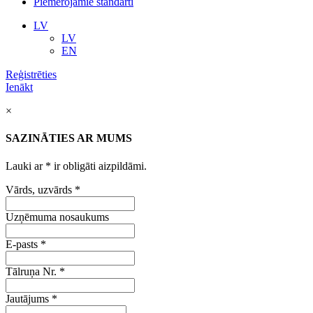
Piemērojamie standarti
LV
LV
EN
Reģistrēties
Ienākt
×
SAZINĀTIES AR MUMS
Lauki ar
*
ir obligāti aizpildāmi.
Vārds, uzvārds
*
Uzņēmuma nosaukums
E-pasts
*
Tālruņa Nr.
*
Jautājums
*