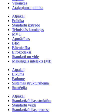
Vakances
Atalgojuma politika
Atpakaļ
Politika
Standartu izstrāde
Tehniskās komitejas
MVU
Apmācības
BIM
Būvniecība
Eirokodeksi
Standarti un vide
Mākslīgais intelekts (MI)
Atpakaļ
Likums
Padome
Sistēmas struktūrshēma
Stratēģija
Atpakaļ
Standartizācijas struktūra
Standartu veidi
Standartizācijas process