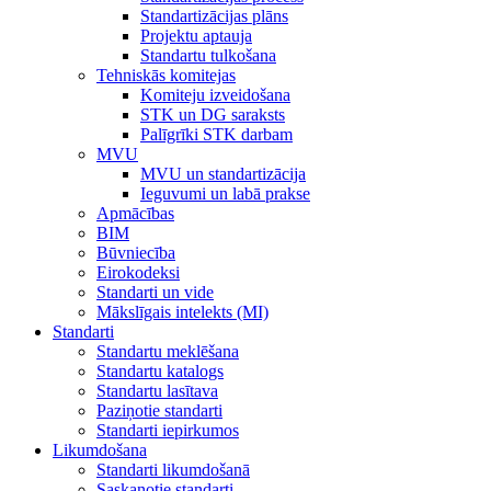
Standartizācijas plāns
Projektu aptauja
Standartu tulkošana
Tehniskās komitejas
Komiteju izveidošana
STK un DG saraksts
Palīgrīki STK darbam
MVU
MVU un standartizācija
Ieguvumi un labā prakse
Apmācības
BIM
Būvniecība
Eirokodeksi
Standarti un vide
Mākslīgais intelekts (MI)
Standarti
Standartu meklēšana
Standartu katalogs
Standartu lasītava
Paziņotie standarti
Standarti iepirkumos
Likumdošana
Standarti likumdošanā
Saskaņotie standarti