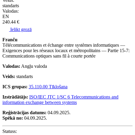
Veids:
standarts
Valodas:
EN
240.44 €
Ielikt grozā
Franču
Télécommunications et échange entre systèmes informatiques —
Exigences pour les réseaux locaux et métropolitains — Partie 15-7:
Communications optiques sans fil à courte portée
Valodas:
Angļu valoda
Veids:
standarts
ICS grupas:
35.110.00 Tīklošana
Izstrādātājs:
ISO/IEC JTC 1/SC 6 Telecommunications and
information exchange between systems
Reģistrācijas datums:
04.09.2025.
Spēkā no:
04.09.2025.
Statuss: