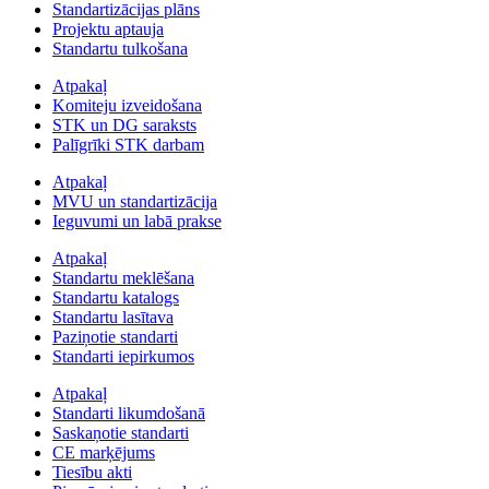
Standartizācijas plāns
Projektu aptauja
Standartu tulkošana
Atpakaļ
Komiteju izveidošana
STK un DG saraksts
Palīgrīki STK darbam
Atpakaļ
MVU un standartizācija
Ieguvumi un labā prakse
Atpakaļ
Standartu meklēšana
Standartu katalogs
Standartu lasītava
Paziņotie standarti
Standarti iepirkumos
Atpakaļ
Standarti likumdošanā
Saskaņotie standarti
CE marķējums
Tiesību akti