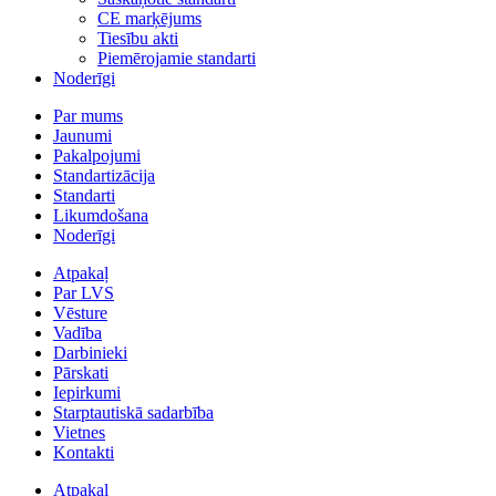
CE marķējums
Tiesību akti
Piemērojamie standarti
Noderīgi
Par mums
Jaunumi
Pakalpojumi
Standartizācija
Standarti
Likumdošana
Noderīgi
Atpakaļ
Par LVS
Vēsture
Vadība
Darbinieki
Pārskati
Iepirkumi
Starptautiskā sadarbība
Vietnes
Kontakti
Atpakaļ