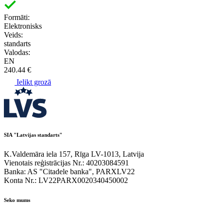
Formāti:
Elektronisks
Veids:
standarts
Valodas:
EN
240.44 €
Ielikt grozā
SIA "Latvijas standarts"
K.Valdemāra iela 157, Rīga LV-1013, Latvija
Vienotais reģistrācijas Nr.: 40203084591
Banka: AS "Citadele banka", PARXLV22
Konta Nr.: LV22PARX0020340450002
Seko mums