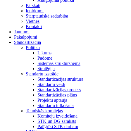
Atalgojuma politika
Pārskati
Iepirkumi
Starptautiskā sadarbība
Vietnes
Kontakti
Jaunumi
Pakalpojumi
Standartizācija
Politika
Likums
Padome
Sistēmas struktūrshēma
Stratēģija
Standartu izstrāde
Standartizācijas struktūra
Standartu veidi
Standartizācijas process
Standartizācijas plāns
Projektu aptauja
Standartu tulkošana
Tehniskās komitejas
Komiteju izveidošana
STK un DG saraksts
Palīgrīki STK darbam