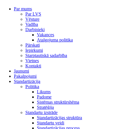
Par mums
Par LVS
Vēsture
Vadība
Darbinieki
Vakances
Atalgojuma politika
Pārskati
Iepirkumi
Starptautiskā sadarbība
Vietnes
Kontakti
Jaunumi
Pakalpojumi
Standartizācija
Politika
Likums
Padome
Sistēmas struktūrshēma
Stratēģija
Standartu izstrāde
Standartizācijas struktūra
Standartu veidi
Standartizācijas process