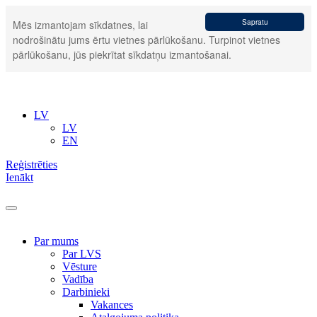
Sapratu
Mēs izmantojam sīkdatnes, lai
nodrošinātu jums ērtu vietnes pārlūkošanu. Turpinot vietnes
pārlūkošanu, jūs piekrītat sīkdatņu izmantošanai.
LV
LV
EN
Reģistrēties
Ienākt
Par mums
Par LVS
Vēsture
Vadība
Darbinieki
Vakances