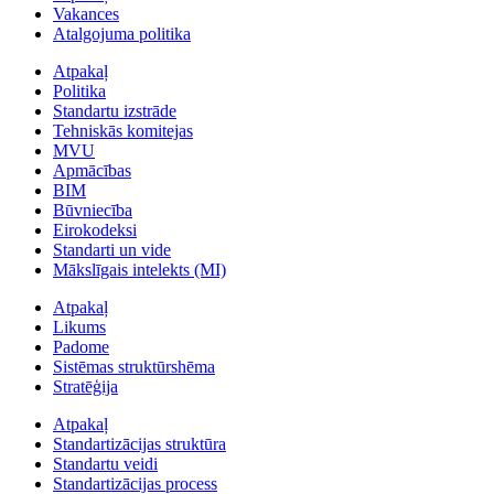
Vakances
Atalgojuma politika
Atpakaļ
Politika
Standartu izstrāde
Tehniskās komitejas
MVU
Apmācības
BIM
Būvniecība
Eirokodeksi
Standarti un vide
Mākslīgais intelekts (MI)
Atpakaļ
Likums
Padome
Sistēmas struktūrshēma
Stratēģija
Atpakaļ
Standartizācijas struktūra
Standartu veidi
Standartizācijas process