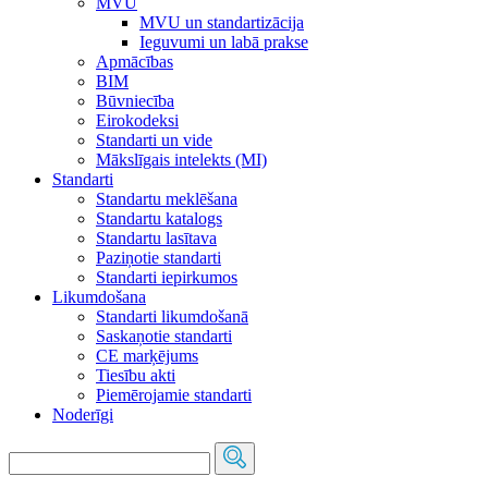
MVU
MVU un standartizācija
Ieguvumi un labā prakse
Apmācības
BIM
Būvniecība
Eirokodeksi
Standarti un vide
Mākslīgais intelekts (MI)
Standarti
Standartu meklēšana
Standartu katalogs
Standartu lasītava
Paziņotie standarti
Standarti iepirkumos
Likumdošana
Standarti likumdošanā
Saskaņotie standarti
CE marķējums
Tiesību akti
Piemērojamie standarti
Noderīgi