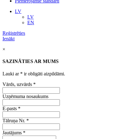
Piemērojamie standarti
LV
LV
EN
Reģistrēties
Ienākt
×
SAZINĀTIES AR MUMS
Lauki ar
*
ir obligāti aizpildāmi.
Vārds, uzvārds
*
Uzņēmuma nosaukums
E-pasts
*
Tālruņa Nr.
*
Jautājums
*