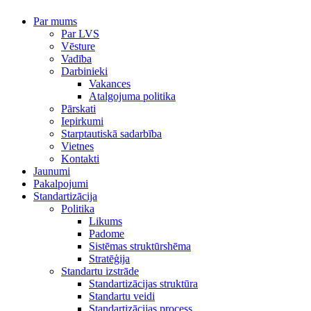
Par mums
Par LVS
Vēsture
Vadība
Darbinieki
Vakances
Atalgojuma politika
Pārskati
Iepirkumi
Starptautiskā sadarbība
Vietnes
Kontakti
Jaunumi
Pakalpojumi
Standartizācija
Politika
Likums
Padome
Sistēmas struktūrshēma
Stratēģija
Standartu izstrāde
Standartizācijas struktūra
Standartu veidi
Standartizācijas process