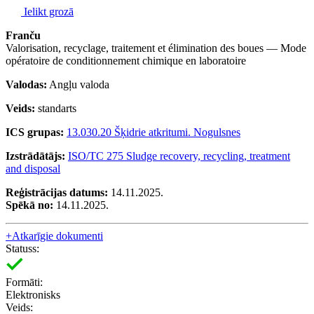
Ielikt grozā
Franču
Valorisation, recyclage, traitement et élimination des boues — Mode
opératoire de conditionnement chimique en laboratoire
Valodas:
Angļu valoda
Veids:
standarts
ICS grupas:
13.030.20 Šķidrie atkritumi. Nogulsnes
Izstrādātājs:
ISO/TC 275 Sludge recovery, recycling, treatment
and disposal
Reģistrācijas datums:
14.11.2025.
Spēkā no:
14.11.2025.
+
Atkarīgie dokumenti
Statuss:
Formāti:
Elektronisks
Veids: