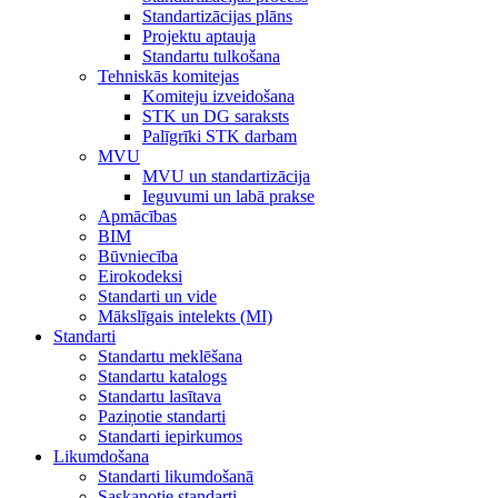
Standartizācijas plāns
Projektu aptauja
Standartu tulkošana
Tehniskās komitejas
Komiteju izveidošana
STK un DG saraksts
Palīgrīki STK darbam
MVU
MVU un standartizācija
Ieguvumi un labā prakse
Apmācības
BIM
Būvniecība
Eirokodeksi
Standarti un vide
Mākslīgais intelekts (MI)
Standarti
Standartu meklēšana
Standartu katalogs
Standartu lasītava
Paziņotie standarti
Standarti iepirkumos
Likumdošana
Standarti likumdošanā
Saskaņotie standarti