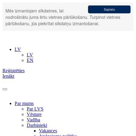
Sapratu
Mēs izmantojam sīkdatnes, lai
nodrošinātu jums ērtu vietnes pārlūkošanu. Turpinot vietnes
pārlūkošanu, jūs piekrītat sīkdatņu izmantošanai.
LV
LV
EN
Reģistrēties
Ienākt
Par mums
Par LVS
Vēsture
Vadība
Darbinieki
Vakances