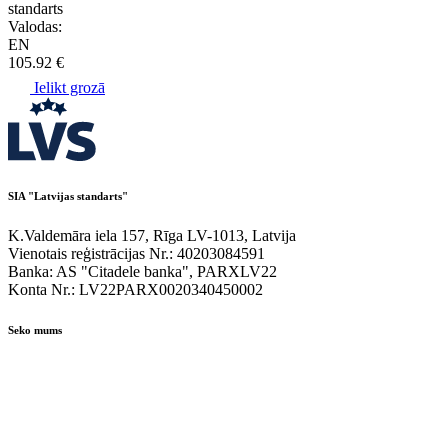
standarts
Valodas:
EN
105.92 €
Ielikt grozā
SIA "Latvijas standarts"
K.Valdemāra iela 157, Rīga LV-1013, Latvija
Vienotais reģistrācijas Nr.: 40203084591
Banka: AS "Citadele banka", PARXLV22
Konta Nr.: LV22PARX0020340450002
Seko mums