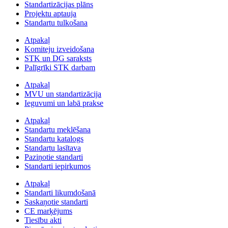
Standartizācijas plāns
Projektu aptauja
Standartu tulkošana
Atpakaļ
Komiteju izveidošana
STK un DG saraksts
Palīgrīki STK darbam
Atpakaļ
MVU un standartizācija
Ieguvumi un labā prakse
Atpakaļ
Standartu meklēšana
Standartu katalogs
Standartu lasītava
Paziņotie standarti
Standarti iepirkumos
Atpakaļ
Standarti likumdošanā
Saskaņotie standarti
CE marķējums
Tiesību akti