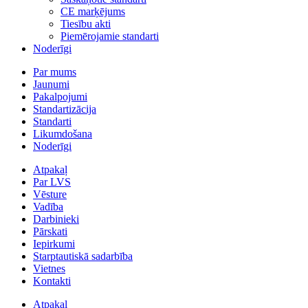
CE marķējums
Tiesību akti
Piemērojamie standarti
Noderīgi
Par mums
Jaunumi
Pakalpojumi
Standartizācija
Standarti
Likumdošana
Noderīgi
Atpakaļ
Par LVS
Vēsture
Vadība
Darbinieki
Pārskati
Iepirkumi
Starptautiskā sadarbība
Vietnes
Kontakti
Atpakaļ