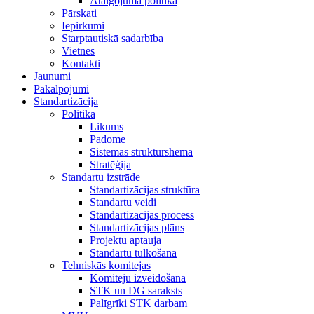
Atalgojuma politika
Pārskati
Iepirkumi
Starptautiskā sadarbība
Vietnes
Kontakti
Jaunumi
Pakalpojumi
Standartizācija
Politika
Likums
Padome
Sistēmas struktūrshēma
Stratēģija
Standartu izstrāde
Standartizācijas struktūra
Standartu veidi
Standartizācijas process
Standartizācijas plāns
Projektu aptauja
Standartu tulkošana
Tehniskās komitejas
Komiteju izveidošana
STK un DG saraksts
Palīgrīki STK darbam