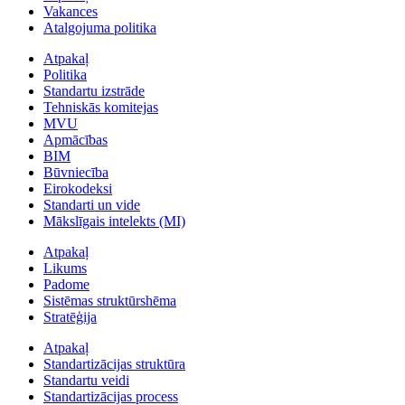
Vakances
Atalgojuma politika
Atpakaļ
Politika
Standartu izstrāde
Tehniskās komitejas
MVU
Apmācības
BIM
Būvniecība
Eirokodeksi
Standarti un vide
Mākslīgais intelekts (MI)
Atpakaļ
Likums
Padome
Sistēmas struktūrshēma
Stratēģija
Atpakaļ
Standartizācijas struktūra
Standartu veidi
Standartizācijas process