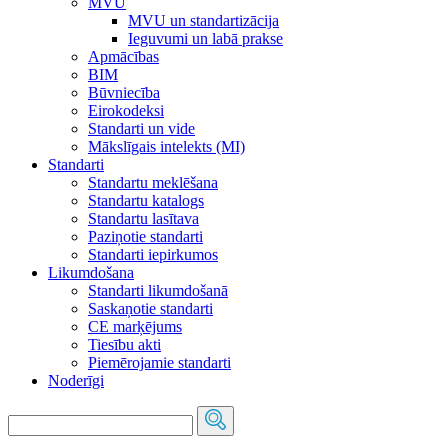
MVU
MVU un standartizācija
Ieguvumi un labā prakse
Apmācības
BIM
Būvniecība
Eirokodeksi
Standarti un vide
Mākslīgais intelekts (MI)
Standarti
Standartu meklēšana
Standartu katalogs
Standartu lasītava
Paziņotie standarti
Standarti iepirkumos
Likumdošana
Standarti likumdošanā
Saskaņotie standarti
CE marķējums
Tiesību akti
Piemērojamie standarti
Noderīgi