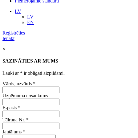
Piemērojamie standarti
LV
LV
EN
Reģistrēties
Ienākt
×
SAZINĀTIES AR MUMS
Lauki ar
*
ir obligāti aizpildāmi.
Vārds, uzvārds
*
Uzņēmuma nosaukums
E-pasts
*
Tālruņa Nr.
*
Jautājums
*