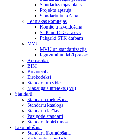
Standartizācijas plāns
Projektu aptauja
Standartu tulkošana
Tehniskās komitejas
Komiteju izveidošana
STK un DG saraksts
Palīgrīki STK darbam
MVU
MVU un standartizācija
Ieguvumi un labā prakse
Apmācības
BIM
Būvniecība
Eirokodeksi
Standarti un vide
Mākslīgais intelekts (MI)
Standarti
Standartu meklēšana
Standartu katalogs
Standartu lasītava
Paziņotie standarti
Standarti iepirkumos
Likumdošana
Standarti likumdošanā
Saskaņotie standarti