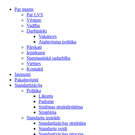
Par mums
Par LVS
Vēsture
Vadība
Darbinieki
Vakances
Atalgojuma politika
Pārskati
Iepirkumi
Starptautiskā sadarbība
Vietnes
Kontakti
Jaunumi
Pakalpojumi
Standartizācija
Politika
Likums
Padome
Sistēmas struktūrshēma
Stratēģija
Standartu izstrāde
Standartizācijas struktūra
Standartu veidi
Standartizācijas process