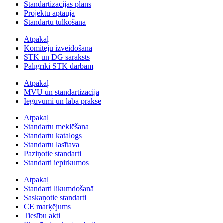
Standartizācijas plāns
Projektu aptauja
Standartu tulkošana
Atpakaļ
Komiteju izveidošana
STK un DG saraksts
Palīgrīki STK darbam
Atpakaļ
MVU un standartizācija
Ieguvumi un labā prakse
Atpakaļ
Standartu meklēšana
Standartu katalogs
Standartu lasītava
Paziņotie standarti
Standarti iepirkumos
Atpakaļ
Standarti likumdošanā
Saskaņotie standarti
CE marķējums
Tiesību akti