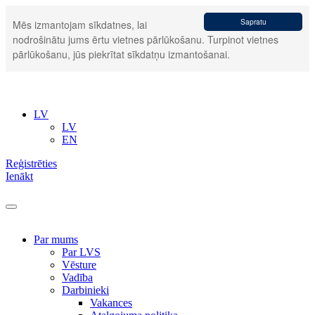
Sapratu
Mēs izmantojam sīkdatnes, lai
nodrošinātu jums ērtu vietnes pārlūkošanu. Turpinot vietnes
pārlūkošanu, jūs piekrītat sīkdatņu izmantošanai.
LV
LV
EN
Reģistrēties
Ienākt
Par mums
Par LVS
Vēsture
Vadība
Darbinieki
Vakances