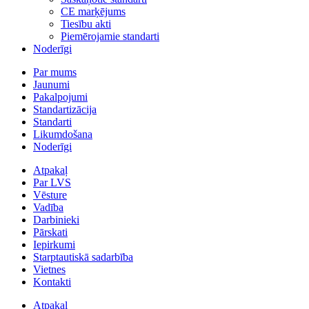
CE marķējums
Tiesību akti
Piemērojamie standarti
Noderīgi
Par mums
Jaunumi
Pakalpojumi
Standartizācija
Standarti
Likumdošana
Noderīgi
Atpakaļ
Par LVS
Vēsture
Vadība
Darbinieki
Pārskati
Iepirkumi
Starptautiskā sadarbība
Vietnes
Kontakti
Atpakaļ