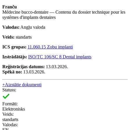
Franču
Médecine bucco-dentaire — Contenu du dossier technique pour les
systèmes d'implants dentaires
Valodas:
Angļu valoda
Veids:
standarts
ICS grupas:
11.060.15 Zobu implanti
Izstrādātājs:
ISO/TC 106/SC 8 Dental implants
Reģistrācijas datums:
13.03.2026.
Spēkā no:
13.03.2026.
+
Aizstātie dokumenti
Statuss:
Formāti:
Elektronisks
Veids:
standarts
Valodas:
EN