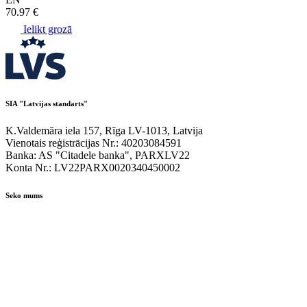
70.97 €
Ielikt grozā
SIA "Latvijas standarts"
K.Valdemāra iela 157, Rīga LV-1013, Latvija
Vienotais reģistrācijas Nr.: 40203084591
Banka: AS "Citadele banka", PARXLV22
Konta Nr.: LV22PARX0020340450002
Seko mums