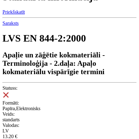
Priekšskatīt
Saraksts
LVS EN 844-2:2000
Apaļie un zāģētie kokmateriāli -
Terminoloģija - 2.daļa: Apaļo
kokmateriālu vispārīgie termini
Statuss:
Formāti:
Papīra,Elektronisks
Veids:
standarts
Valodas:
LV
13.20 €