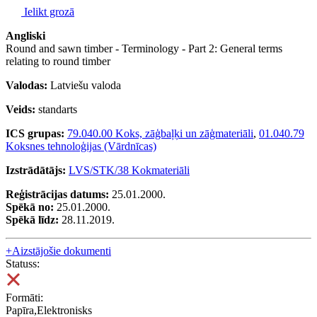
Ielikt grozā
Angliski
Round and sawn timber - Terminology - Part 2: General terms
relating to round timber
Valodas:
Latviešu valoda
Veids:
standarts
ICS grupas:
79.040.00 Koks, zāģbaļķi un zāģmateriāli
,
01.040.79
Koksnes tehnoloģijas (Vārdnīcas)
Izstrādātājs:
LVS/STK/38 Kokmateriāli
Reģistrācijas datums:
25.01.2000.
Spēkā no:
25.01.2000.
Spēkā līdz:
28.11.2019.
+
Aizstājošie dokumenti
Statuss:
Formāti:
Papīra,Elektronisks