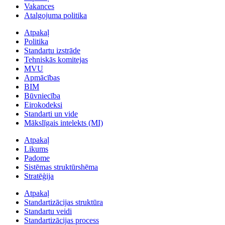
Vakances
Atalgojuma politika
Atpakaļ
Politika
Standartu izstrāde
Tehniskās komitejas
MVU
Apmācības
BIM
Būvniecība
Eirokodeksi
Standarti un vide
Mākslīgais intelekts (MI)
Atpakaļ
Likums
Padome
Sistēmas struktūrshēma
Stratēģija
Atpakaļ
Standartizācijas struktūra
Standartu veidi
Standartizācijas process