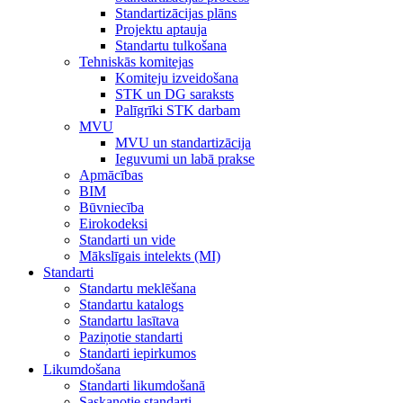
Standartizācijas plāns
Projektu aptauja
Standartu tulkošana
Tehniskās komitejas
Komiteju izveidošana
STK un DG saraksts
Palīgrīki STK darbam
MVU
MVU un standartizācija
Ieguvumi un labā prakse
Apmācības
BIM
Būvniecība
Eirokodeksi
Standarti un vide
Mākslīgais intelekts (MI)
Standarti
Standartu meklēšana
Standartu katalogs
Standartu lasītava
Paziņotie standarti
Standarti iepirkumos
Likumdošana
Standarti likumdošanā
Saskaņotie standarti