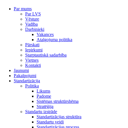
Par mums
Par LVS
Vēsture
Vadība
Darbinieki
Vakances
Atalgojuma politika
Pārskati
Iepirkumi
Starptautiskā sadarbība
Vietnes
Kontakti
Jaunumi
Pakalpojumi
Standartizācija
Politika
Likums
Padome
Sistēmas struktūrshēma
Stratēģija
Standartu izstrāde
Standartizācijas struktūra
Standartu veidi
Standartizācijas process