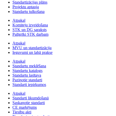
Standartizācijas plāns
Projektu aptauja
Standartu tulkošana
Atpakaļ
Komiteju izveidošana
STK un DG saraksts
Palīgrīki STK darbam
Atpakaļ
MVU un standartizācija
Ieguvumi un labā prakse
Atpakaļ
Standartu meklēšana
Standartu katalogs
Standartu lasītava
Paziņotie standarti
Standarti iepirkumos
Atpakaļ
Standarti likumdošanā
Saskaņotie standarti
CE marķējums
Tiesību akti