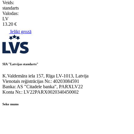
Veids:
standarts
Valodas:
LV
13.20 €
Ielikt grozā
SIA "Latvijas standarts"
K.Valdemāra iela 157, Rīga LV-1013, Latvija
Vienotais reģistrācijas Nr.: 40203084591
Banka: AS "Citadele banka", PARXLV22
Konta Nr.: LV22PARX0020340450002
Seko mums