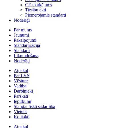
CE marķējums
Tiesību akti
Piemērojamie standarti
Noderīgi
Par mums
Jaunumi
Pakalpojumi
Standartizācija
Standarti
Likumdošana
Noderīgi
Atpakaļ
Par LVS
Vēsture
Vadība
Darbinieki
Pārskati
Iepirkumi
Starptautiskā sadarbība
Vietnes
Kontakti
Atpakaļ