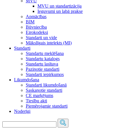
MVU
MVU un standartizācija
Ieguvumi un labā prakse
Apmācības
BIM
Būvniecība
Eirokodeksi
Standarti un vide
Mākslīgais intelekts (MI)
Standarti
Standartu meklēšana
Standartu katalogs
Standartu lasītava
Paziņotie standarti
Standarti iepirkumos
Likumdošana
Standarti likumdošanā
Saskaņotie standarti
CE marķējums
Tiesību akti
Piemērojamie standarti
Noderīgi