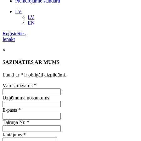
Piemērojamie standarti
LV
LV
EN
Reģistrēties
Ienākt
×
SAZINĀTIES AR MUMS
Lauki ar
*
ir obligāti aizpildāmi.
Vārds, uzvārds
*
Uzņēmuma nosaukums
E-pasts
*
Tālruņa Nr.
*
Jautājums
*