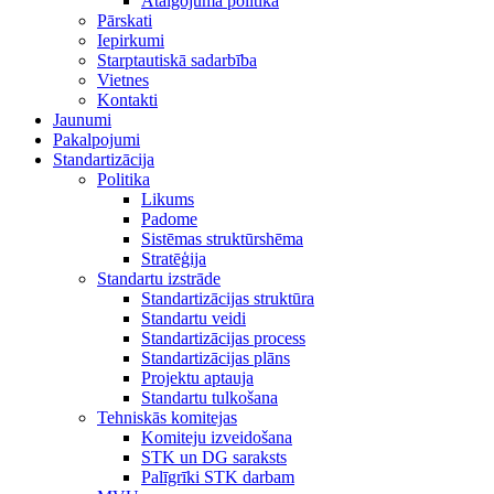
Atalgojuma politika
Pārskati
Iepirkumi
Starptautiskā sadarbība
Vietnes
Kontakti
Jaunumi
Pakalpojumi
Standartizācija
Politika
Likums
Padome
Sistēmas struktūrshēma
Stratēģija
Standartu izstrāde
Standartizācijas struktūra
Standartu veidi
Standartizācijas process
Standartizācijas plāns
Projektu aptauja
Standartu tulkošana
Tehniskās komitejas
Komiteju izveidošana
STK un DG saraksts
Palīgrīki STK darbam