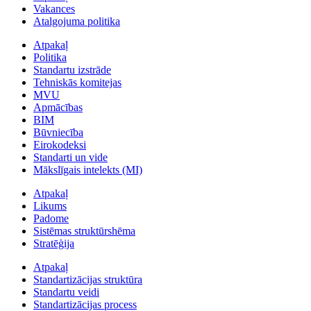
Vakances
Atalgojuma politika
Atpakaļ
Politika
Standartu izstrāde
Tehniskās komitejas
MVU
Apmācības
BIM
Būvniecība
Eirokodeksi
Standarti un vide
Mākslīgais intelekts (MI)
Atpakaļ
Likums
Padome
Sistēmas struktūrshēma
Stratēģija
Atpakaļ
Standartizācijas struktūra
Standartu veidi
Standartizācijas process