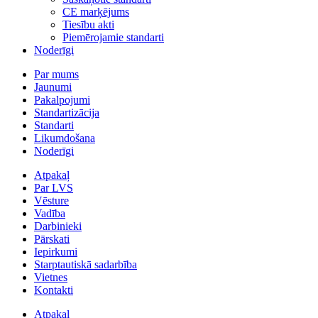
CE marķējums
Tiesību akti
Piemērojamie standarti
Noderīgi
Par mums
Jaunumi
Pakalpojumi
Standartizācija
Standarti
Likumdošana
Noderīgi
Atpakaļ
Par LVS
Vēsture
Vadība
Darbinieki
Pārskati
Iepirkumi
Starptautiskā sadarbība
Vietnes
Kontakti
Atpakaļ