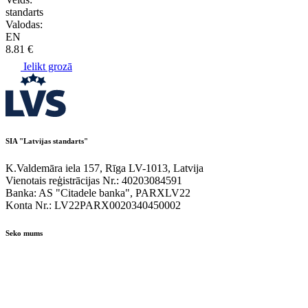
standarts
Valodas:
EN
8.81 €
Ielikt grozā
SIA "Latvijas standarts"
K.Valdemāra iela 157, Rīga LV-1013, Latvija
Vienotais reģistrācijas Nr.: 40203084591
Banka: AS "Citadele banka", PARXLV22
Konta Nr.: LV22PARX0020340450002
Seko mums