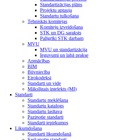
Standartizācijas plāns
Projektu aptauja
Standartu tulkošana
Tehniskās komitejas
Komiteju izveidošana
STK un DG saraksts
Palīgrīki STK darbam
MVU
MVU un standartizācija
Ieguvumi un labā prakse
Apmācības
BIM
Būvniecība
Eirokodeksi
Standarti un vide
Mākslīgais intelekts (MI)
Standarti
Standartu meklēšana
Standartu katalogs
Standartu lasītava
Paziņotie standarti
Standarti iepirkumos
Likumdošana
Standarti likumdošanā
Saskaņotie standarti