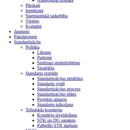
Atalgojuma politika
Pārskati
Iepirkumi
Starptautiskā sadarbība
Vietnes
Kontakti
Jaunumi
Pakalpojumi
Standartizācija
Politika
Likums
Padome
Sistēmas struktūrshēma
Stratēģija
Standartu izstrāde
Standartizācijas struktūra
Standartu veidi
Standartizācijas process
Standartizācijas plāns
Projektu aptauja
Standartu tulkošana
Tehniskās komitejas
Komiteju izveidošana
STK un DG saraksts
Palīgrīki STK darbam