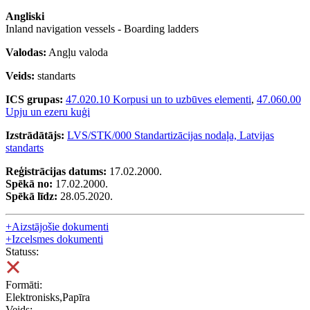
Angliski
Inland navigation vessels - Boarding ladders
Valodas:
Angļu valoda
Veids:
standarts
ICS grupas:
47.020.10 Korpusi un to uzbūves elementi
,
47.060.00
Upju un ezeru kuģi
Izstrādātājs:
LVS/STK/000 Standartizācijas nodaļa, Latvijas
standarts
Reģistrācijas datums:
17.02.2000.
Spēkā no:
17.02.2000.
Spēkā līdz:
28.05.2020.
+
Aizstājošie dokumenti
+
Izcelsmes dokumenti
Statuss:
Formāti:
Elektronisks,Papīra
Veids: