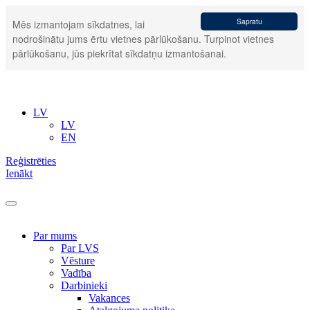
Sapratu
Mēs izmantojam sīkdatnes, lai
nodrošinātu jums ērtu vietnes pārlūkošanu. Turpinot vietnes
pārlūkošanu, jūs piekrītat sīkdatņu izmantošanai.
LV
LV
EN
Reģistrēties
Ienākt
Par mums
Par LVS
Vēsture
Vadība
Darbinieki
Vakances