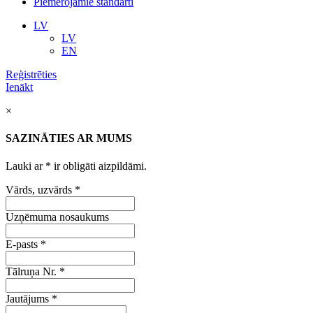
Piemērojamie standarti
LV
LV
EN
Reģistrēties
Ienākt
×
SAZINĀTIES AR MUMS
Lauki ar
*
ir obligāti aizpildāmi.
Vārds, uzvārds
*
Uzņēmuma nosaukums
E-pasts
*
Tālruņa Nr.
*
Jautājums
*