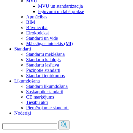
MVU
MVU un standartizācija
Ieguvumi un labā prakse
Apmācības
BIM
Būvniecība
Eirokodeksi
Standarti un vide
Mākslīgais intelekts (MI)
Standarti
Standartu meklēšana
Standartu katalogs
Standartu lasītava
Paziņotie standarti
Standarti iepirkumos
Likumdošana
Standarti likumdošanā
Saskaņotie standarti
CE marķējums
Tiesību akti
Piemērojamie standarti
Noderīgi