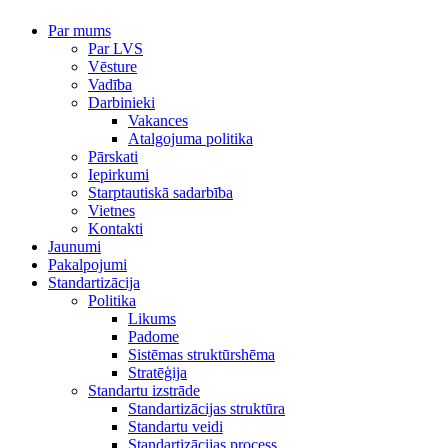
Par mums
Par LVS
Vēsture
Vadība
Darbinieki
Vakances
Atalgojuma politika
Pārskati
Iepirkumi
Starptautiskā sadarbība
Vietnes
Kontakti
Jaunumi
Pakalpojumi
Standartizācija
Politika
Likums
Padome
Sistēmas struktūrshēma
Stratēģija
Standartu izstrāde
Standartizācijas struktūra
Standartu veidi
Standartizācijas process