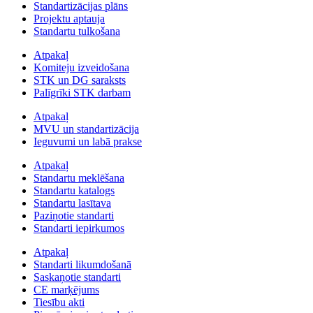
Standartizācijas plāns
Projektu aptauja
Standartu tulkošana
Atpakaļ
Komiteju izveidošana
STK un DG saraksts
Palīgrīki STK darbam
Atpakaļ
MVU un standartizācija
Ieguvumi un labā prakse
Atpakaļ
Standartu meklēšana
Standartu katalogs
Standartu lasītava
Paziņotie standarti
Standarti iepirkumos
Atpakaļ
Standarti likumdošanā
Saskaņotie standarti
CE marķējums
Tiesību akti