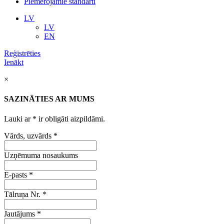
Piemērojamie standarti
LV
LV
EN
Reģistrēties
Ienākt
×
SAZINĀTIES AR MUMS
Lauki ar
*
ir obligāti aizpildāmi.
Vārds, uzvārds
*
Uzņēmuma nosaukums
E-pasts
*
Tālruņa Nr.
*
Jautājums
*