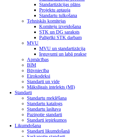
Standartizācijas plāns
Projektu aptauja
Standartu tulkošana
Tehniskās komitejas
Komiteju izveidošana
STK un DG saraksts
Palīgrīki STK darbam
MVU
MVU un standartizācija
Ieguvumi un labā prakse
Apmācības
BIM
Būvniecība
Eirokodeksi
Standarti un vide
Mākslīgais intelekts (MI)
Standarti
Standartu meklēšana
Standartu katalogs
Standartu lasītava
Paziņotie standarti
Standarti iepirkumos
Likumdošana
Standarti likumdošanā
Saskaņotie standarti