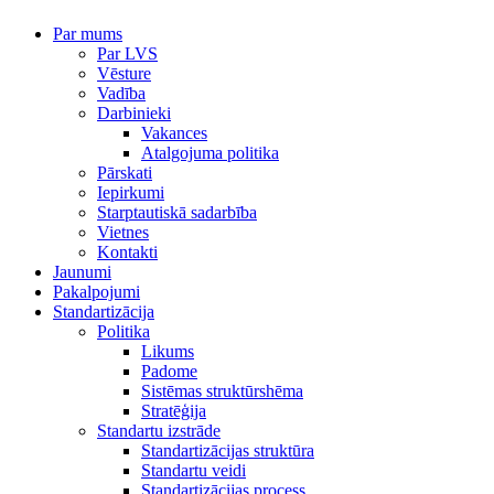
Par mums
Par LVS
Vēsture
Vadība
Darbinieki
Vakances
Atalgojuma politika
Pārskati
Iepirkumi
Starptautiskā sadarbība
Vietnes
Kontakti
Jaunumi
Pakalpojumi
Standartizācija
Politika
Likums
Padome
Sistēmas struktūrshēma
Stratēģija
Standartu izstrāde
Standartizācijas struktūra
Standartu veidi
Standartizācijas process