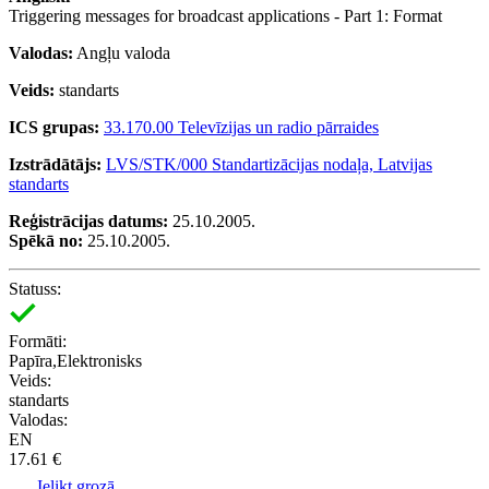
Triggering messages for broadcast applications - Part 1: Format
Valodas:
Angļu valoda
Veids:
standarts
ICS grupas:
33.170.00 Televīzijas un radio pārraides
Izstrādātājs:
LVS/STK/000 Standartizācijas nodaļa, Latvijas
standarts
Reģistrācijas datums:
25.10.2005.
Spēkā no:
25.10.2005.
Statuss:
Formāti:
Papīra,Elektronisks
Veids:
standarts
Valodas:
EN
17.61 €
Ielikt grozā