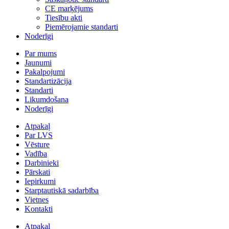
CE marķējums
Tiesību akti
Piemērojamie standarti
Noderīgi
Par mums
Jaunumi
Pakalpojumi
Standartizācija
Standarti
Likumdošana
Noderīgi
Atpakaļ
Par LVS
Vēsture
Vadība
Darbinieki
Pārskati
Iepirkumi
Starptautiskā sadarbība
Vietnes
Kontakti
Atpakaļ