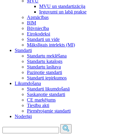
MVU
MVU un standartizācija
Ieguvumi un labā prakse
Apmācības
BIM
Būvniecība
Eirokodeksi
Standarti un vide
Mākslīgais intelekts (MI)
Standarti
Standartu meklēšana
Standartu katalogs
Standartu lasītava
Paziņotie standarti
Standarti iepirkumos
Likumdošana
Standarti likumdošanā
Saskaņotie standarti
CE marķējums
Tiesību akti
Piemērojamie standarti
Noderīgi