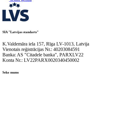
SIA "Latvijas standarts"
K.Valdemāra iela 157, Rīga LV-1013, Latvija
Vienotais reģistrācijas Nr.: 40203084591
Banka: AS "Citadele banka", PARXLV22
Konta Nr.: LV22PARX0020340450002
Seko mums