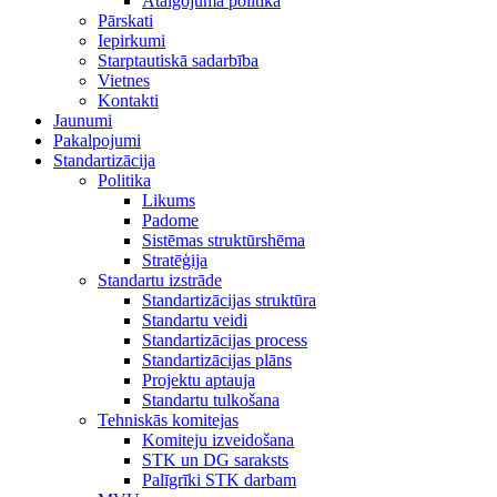
Atalgojuma politika
Pārskati
Iepirkumi
Starptautiskā sadarbība
Vietnes
Kontakti
Jaunumi
Pakalpojumi
Standartizācija
Politika
Likums
Padome
Sistēmas struktūrshēma
Stratēģija
Standartu izstrāde
Standartizācijas struktūra
Standartu veidi
Standartizācijas process
Standartizācijas plāns
Projektu aptauja
Standartu tulkošana
Tehniskās komitejas
Komiteju izveidošana
STK un DG saraksts
Palīgrīki STK darbam