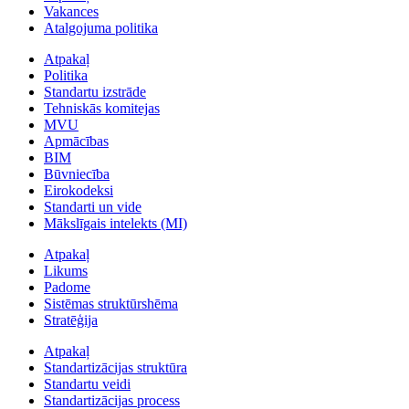
Vakances
Atalgojuma politika
Atpakaļ
Politika
Standartu izstrāde
Tehniskās komitejas
MVU
Apmācības
BIM
Būvniecība
Eirokodeksi
Standarti un vide
Mākslīgais intelekts (MI)
Atpakaļ
Likums
Padome
Sistēmas struktūrshēma
Stratēģija
Atpakaļ
Standartizācijas struktūra
Standartu veidi
Standartizācijas process