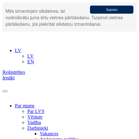
Sapratu
Mēs izmantojam sīkdatnes, lai
nodrošinātu jums ērtu vietnes pārlūkošanu. Turpinot vietnes
pārlūkošanu, jūs piekrītat sīkdatņu izmantošanai.
LV
LV
EN
Reģistrēties
Ienākt
Par mums
Par LVS
Vēsture
Vadība
Darbinieki
Vakances