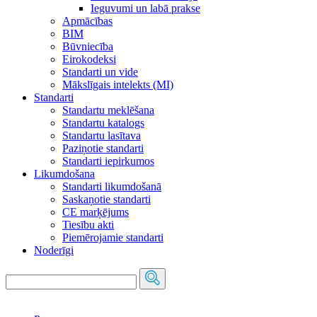
Ieguvumi un labā prakse
Apmācības
BIM
Būvniecība
Eirokodeksi
Standarti un vide
Mākslīgais intelekts (MI)
Standarti
Standartu meklēšana
Standartu katalogs
Standartu lasītava
Paziņotie standarti
Standarti iepirkumos
Likumdošana
Standarti likumdošanā
Saskaņotie standarti
CE marķējums
Tiesību akti
Piemērojamie standarti
Noderīgi