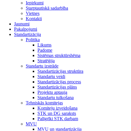
Iepirkumi
Starptautiskā sadarbība
Vietnes
Kontakti
Jaunumi
Pakalpojumi
Standartizācija
Politika
Likums
Padome
Sistēmas struktūrshēma
Stratēģija
Standartu izstrāde
Standartizācijas struktūra
Standartu veidi
Standartizācijas process
Standartizācijas plāns
Projektu aptauja
Standartu tulkošana
Tehniskās komitejas
Komiteju izveidošana
STK un DG saraksts
Palīgrīki STK darbam
MVU
MVU un standartizācija