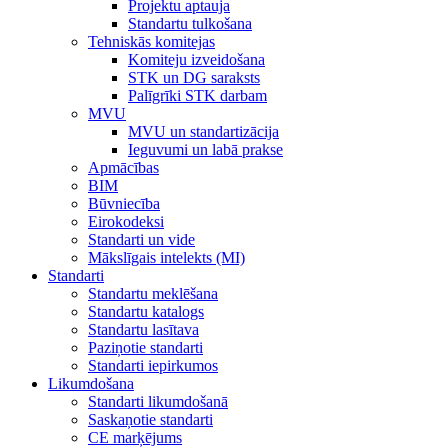
Projektu aptauja
Standartu tulkošana
Tehniskās komitejas
Komiteju izveidošana
STK un DG saraksts
Palīgrīki STK darbam
MVU
MVU un standartizācija
Ieguvumi un labā prakse
Apmācības
BIM
Būvniecība
Eirokodeksi
Standarti un vide
Mākslīgais intelekts (MI)
Standarti
Standartu meklēšana
Standartu katalogs
Standartu lasītava
Paziņotie standarti
Standarti iepirkumos
Likumdošana
Standarti likumdošanā
Saskaņotie standarti
CE marķējums