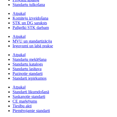
Standartu tulkošana
Atpakaļ
Komiteju izveidošana
STK un DG saraksts
Palīgrīki STK darbam
Atpakaļ
MVU un standartizācija
Ieguvumi un labā prakse
Atpakaļ
Standartu meklēšana
Standartu katalogs
Standartu lasītava
Paziņotie standarti
Standarti iepirkumos
Atpakaļ
Standarti likumdošanā
Saskaņotie standarti
CE marķējums
Tiesību akti
Piemērojamie standarti