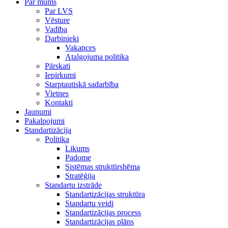
Par mums
Par LVS
Vēsture
Vadība
Darbinieki
Vakances
Atalgojuma politika
Pārskati
Iepirkumi
Starptautiskā sadarbība
Vietnes
Kontakti
Jaunumi
Pakalpojumi
Standartizācija
Politika
Likums
Padome
Sistēmas struktūrshēma
Stratēģija
Standartu izstrāde
Standartizācijas struktūra
Standartu veidi
Standartizācijas process
Standartizācijas plāns