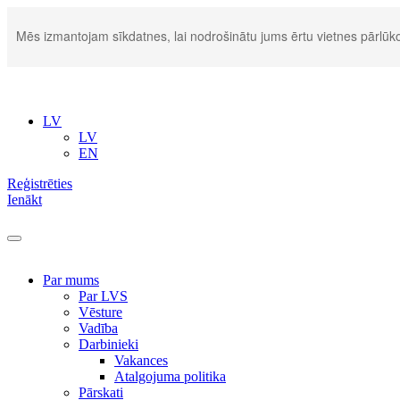
Mēs izmantojam sīkdatnes, lai nodrošinātu jums ērtu vietnes pārlūko
LV
LV
EN
Reģistrēties
Ienākt
Par mums
Par LVS
Vēsture
Vadība
Darbinieki
Vakances
Atalgojuma politika
Pārskati