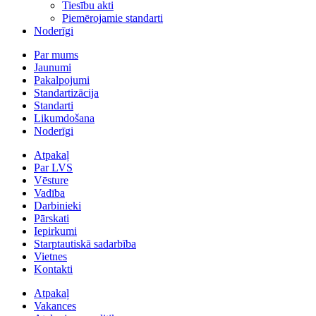
Tiesību akti
Piemērojamie standarti
Noderīgi
Par mums
Jaunumi
Pakalpojumi
Standartizācija
Standarti
Likumdošana
Noderīgi
Atpakaļ
Par LVS
Vēsture
Vadība
Darbinieki
Pārskati
Iepirkumi
Starptautiskā sadarbība
Vietnes
Kontakti
Atpakaļ
Vakances