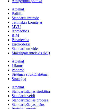
Atalgojuma politika
Atpakaļ
Politika
Standartu izstrāde
Tehniskās komitejas
MVU
Apmācības
BIM
Būvniecība
Eirokodeksi
Standarti un vide
Mākslīgais intelekts (MI)
Atpakaļ
Likums
Padome
Sistēmas struktūrshēma
Stratēģija
Atpakaļ
Standartizācijas struktūra
Standartu veidi
Standartizācijas process
Standartizācijas plāns
Projektu aptauja