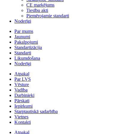
CE marķējums
Tiesību akti
Piemērojamie standarti
Noderīgi
Par mums
Jaunumi
Pakalpojumi
Standartizācija
Standarti
Likumdošana
Noderīgi
Atpakaļ
Par LVS
Vēsture
Vadība
Darbinieki
Pārskati
Iepirkumi
Starptautiskā sadarbība
Vietnes
Kontakti
Atpakaļ