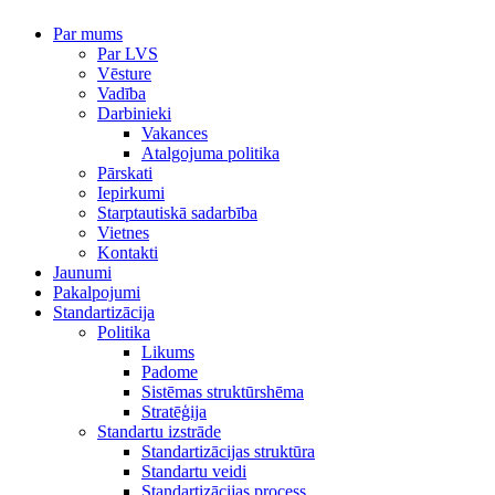
Par mums
Par LVS
Vēsture
Vadība
Darbinieki
Vakances
Atalgojuma politika
Pārskati
Iepirkumi
Starptautiskā sadarbība
Vietnes
Kontakti
Jaunumi
Pakalpojumi
Standartizācija
Politika
Likums
Padome
Sistēmas struktūrshēma
Stratēģija
Standartu izstrāde
Standartizācijas struktūra
Standartu veidi
Standartizācijas process