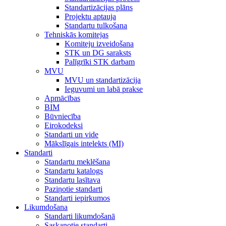
Standartizācijas plāns
Projektu aptauja
Standartu tulkošana
Tehniskās komitejas
Komiteju izveidošana
STK un DG saraksts
Palīgrīki STK darbam
MVU
MVU un standartizācija
Ieguvumi un labā prakse
Apmācības
BIM
Būvniecība
Eirokodeksi
Standarti un vide
Mākslīgais intelekts (MI)
Standarti
Standartu meklēšana
Standartu katalogs
Standartu lasītava
Paziņotie standarti
Standarti iepirkumos
Likumdošana
Standarti likumdošanā
Saskaņotie standarti