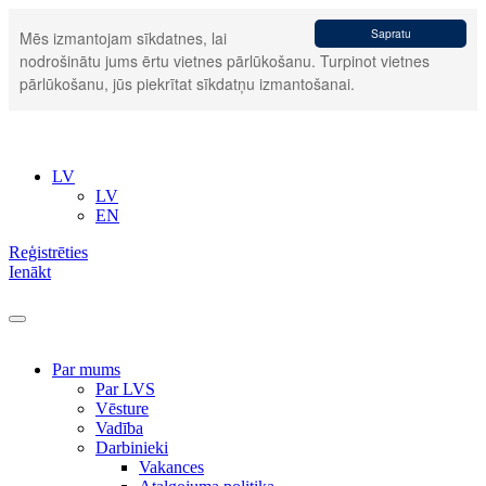
Sapratu
Mēs izmantojam sīkdatnes, lai
nodrošinātu jums ērtu vietnes pārlūkošanu. Turpinot vietnes
pārlūkošanu, jūs piekrītat sīkdatņu izmantošanai.
LV
LV
EN
Reģistrēties
Ienākt
Par mums
Par LVS
Vēsture
Vadība
Darbinieki
Vakances