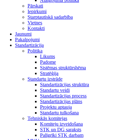
Atalgojuma politika
Pārskati
Iepirkumi
Starptautiskā sadarbība
Vietnes
Kontakti
Jaunumi
Pakalpojumi
Standartizācija
Politika
Likums
Padome
Sistēmas struktūrshēma
Stratēģija
Standartu izstrāde
Standartizācijas struktūra
Standartu veidi
Standartizācijas process
Standartizācijas plāns
Projektu aptauja
Standartu tulkošana
Tehniskās komitejas
Komiteju izveidošana
STK un DG saraksts
Palīgrīki STK darbam