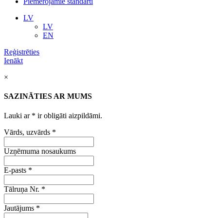
Piemērojamie standarti
LV
LV
EN
Reģistrēties
Ienākt
×
SAZINĀTIES AR MUMS
Lauki ar
*
ir obligāti aizpildāmi.
Vārds, uzvārds
*
Uzņēmuma nosaukums
E-pasts
*
Tālruņa Nr.
*
Jautājums
*