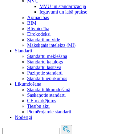
MVU
MVU un standartizācija
Ieguvumi un labā prakse
Apmācības
BIM
Būvniecība
Eirokodeksi
Standarti un vide
Mākslīgais intelekts (MI)
Standarti
Standartu meklēšana
Standartu katalogs
Standartu lasītava
Paziņotie standarti
Standarti iepirkumos
Likumdošana
Standarti likumdošanā
Saskaņotie standarti
CE marķējums
Tiesību akti
Piemērojamie standarti
Noderīgi