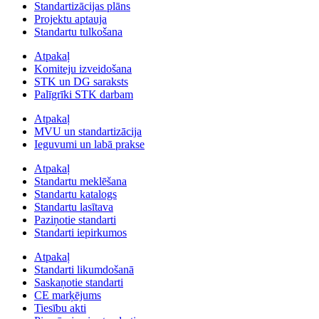
Standartizācijas plāns
Projektu aptauja
Standartu tulkošana
Atpakaļ
Komiteju izveidošana
STK un DG saraksts
Palīgrīki STK darbam
Atpakaļ
MVU un standartizācija
Ieguvumi un labā prakse
Atpakaļ
Standartu meklēšana
Standartu katalogs
Standartu lasītava
Paziņotie standarti
Standarti iepirkumos
Atpakaļ
Standarti likumdošanā
Saskaņotie standarti
CE marķējums
Tiesību akti