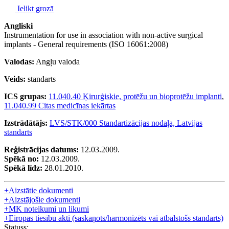
Ielikt grozā
Angliski
Instrumentation for use in association with non-active surgical
implants - General requirements (ISO 16061:2008)
Valodas:
Angļu valoda
Veids:
standarts
ICS grupas:
11.040.40 Ķirurģiskie, protēžu un bioprotēžu implanti
,
11.040.99 Citas medicīnas iekārtas
Izstrādātājs:
LVS/STK/000 Standartizācijas nodaļa, Latvijas
standarts
Reģistrācijas datums:
12.03.2009.
Spēkā no:
12.03.2009.
Spēkā līdz:
28.01.2010.
+
Aizstātie dokumenti
+
Aizstājošie dokumenti
+
MK noteikumi un likumi
+
Eiropas tiesību akti (saskaņots/harmonizēts vai atbalstošs standarts)
Statuss: