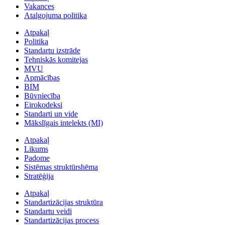
Vakances
Atalgojuma politika
Atpakaļ
Politika
Standartu izstrāde
Tehniskās komitejas
MVU
Apmācības
BIM
Būvniecība
Eirokodeksi
Standarti un vide
Mākslīgais intelekts (MI)
Atpakaļ
Likums
Padome
Sistēmas struktūrshēma
Stratēģija
Atpakaļ
Standartizācijas struktūra
Standartu veidi
Standartizācijas process