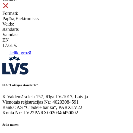
Formāti:
Papīra,Elektronisks
Veids:
standarts
Valodas:
EN
17.61 €
Ielikt grozā
SIA "Latvijas standarts"
K.Valdemāra iela 157, Rīga LV-1013, Latvija
Vienotais reģistrācijas Nr.: 40203084591
Banka: AS "Citadele banka", PARXLV22
Konta Nr.: LV22PARX0020340450002
Seko mums