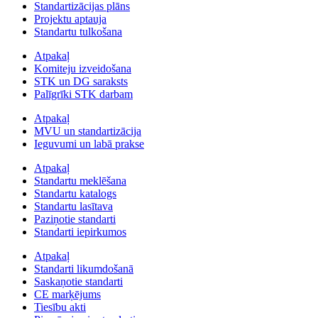
Standartizācijas plāns
Projektu aptauja
Standartu tulkošana
Atpakaļ
Komiteju izveidošana
STK un DG saraksts
Palīgrīki STK darbam
Atpakaļ
MVU un standartizācija
Ieguvumi un labā prakse
Atpakaļ
Standartu meklēšana
Standartu katalogs
Standartu lasītava
Paziņotie standarti
Standarti iepirkumos
Atpakaļ
Standarti likumdošanā
Saskaņotie standarti
CE marķējums
Tiesību akti