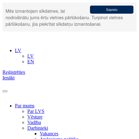
Sapratu
Mēs izmantojam sīkdatnes, lai
nodrošinātu jums ērtu vietnes pārlūkošanu. Turpinot vietnes
pārlūkošanu, jūs piekrītat sīkdatņu izmantošanai.
LV
LV
EN
Reģistrēties
Ienākt
Par mums
Par LVS
Vēsture
Vadība
Darbinieki
Vakances