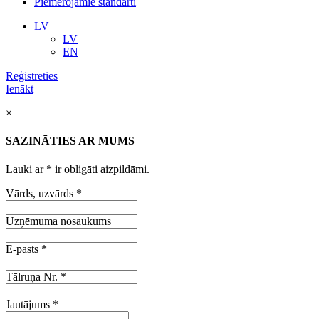
Piemērojamie standarti
LV
LV
EN
Reģistrēties
Ienākt
×
SAZINĀTIES AR MUMS
Lauki ar
*
ir obligāti aizpildāmi.
Vārds, uzvārds
*
Uzņēmuma nosaukums
E-pasts
*
Tālruņa Nr.
*
Jautājums
*