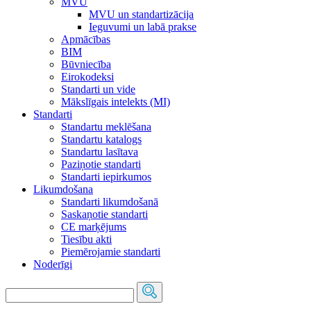
MVU
MVU un standartizācija
Ieguvumi un labā prakse
Apmācības
BIM
Būvniecība
Eirokodeksi
Standarti un vide
Mākslīgais intelekts (MI)
Standarti
Standartu meklēšana
Standartu katalogs
Standartu lasītava
Paziņotie standarti
Standarti iepirkumos
Likumdošana
Standarti likumdošanā
Saskaņotie standarti
CE marķējums
Tiesību akti
Piemērojamie standarti
Noderīgi