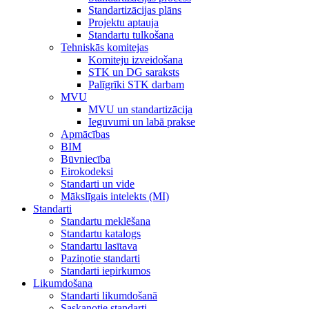
Standartizācijas plāns
Projektu aptauja
Standartu tulkošana
Tehniskās komitejas
Komiteju izveidošana
STK un DG saraksts
Palīgrīki STK darbam
MVU
MVU un standartizācija
Ieguvumi un labā prakse
Apmācības
BIM
Būvniecība
Eirokodeksi
Standarti un vide
Mākslīgais intelekts (MI)
Standarti
Standartu meklēšana
Standartu katalogs
Standartu lasītava
Paziņotie standarti
Standarti iepirkumos
Likumdošana
Standarti likumdošanā
Saskaņotie standarti