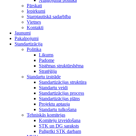
Atalgojuma politika
Pārskati
Iepirkumi
Starptautiskā sadarbība
Vietnes
Kontakti
Jaunumi
Pakalpojumi
Standartizācija
Politika
Likums
Padome
Sistēmas struktūrshēma
Stratēģija
Standartu izstrāde
Standartizācijas struktūra
Standartu veidi
Standartizācijas process
Standartizācijas plāns
Projektu aptauja
Standartu tulkošana
Tehniskās komitejas
Komiteju izveidošana
STK un DG saraksts
Palīgrīki STK darbam