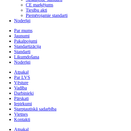
CE marķējums
Tiesību akti
Piemērojamie standarti
Noderīgi
Par mums
Jaunumi
Pakalpojumi
Standartizācija
Standarti
Likumdošana
Noderīgi
Atpakaļ
Par LVS
Vēsture
Vadība
Darbinieki
Pārskati
Iepirkumi
Starptautiskā sadarbība
Vietnes
Kontakti
Atpakaļ