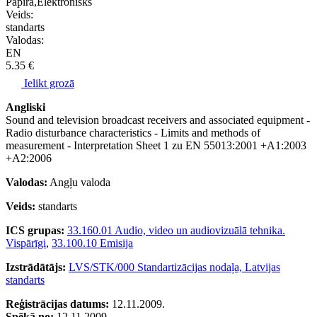
Papīra,Elektronisks
Veids:
standarts
Valodas:
EN
5.35 €
Ielikt grozā
Angliski
Sound and television broadcast receivers and associated equipment -
Radio disturbance characteristics - Limits and methods of
measurement - Interpretation Sheet 1 zu EN 55013:2001 +A1:2003
+A2:2006
Valodas:
Angļu valoda
Veids:
standarts
ICS grupas:
33.160.01 Audio, video un audiovizuālā tehnika.
Vispārīgi
,
33.100.10 Emisija
Izstrādātājs:
LVS/STK/000 Standartizācijas nodaļa, Latvijas
standarts
Reģistrācijas datums:
12.11.2009.
Spēkā no:
12.11.2009.