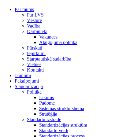
Par mums
Par LVS
Vēsture
Vadība
Darbinieki
Vakances
Atalgojuma politika
Pārskati
Iepirkumi
Starptautiskā sadarbība
Vietnes
Kontakti
Jaunumi
Pakalpojumi
Standartizācija
Politika
Likums
Padome
Sistēmas struktūrshēma
Stratēģija
Standartu izstrāde
Standartizācijas struktūra
Standartu veidi
Standartizācijas process