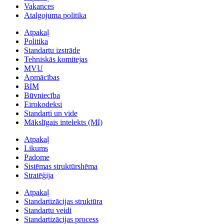
Vakances
Atalgojuma politika
Atpakaļ
Politika
Standartu izstrāde
Tehniskās komitejas
MVU
Apmācības
BIM
Būvniecība
Eirokodeksi
Standarti un vide
Mākslīgais intelekts (MI)
Atpakaļ
Likums
Padome
Sistēmas struktūrshēma
Stratēģija
Atpakaļ
Standartizācijas struktūra
Standartu veidi
Standartizācijas process