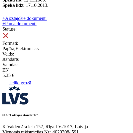
Spēkā līdz:
17.10.2013.
+
Aizstājošie dokumenti
+
Pamatdokumenti
Statuss:
Formāti:
Papīra,Elektronisks
Veids:
standarts
Valodas:
EN
5.35 €
Ielikt grozā
SIA "Latvijas standarts"
K.Valdemāra iela 157, Rīga LV-1013, Latvija
Vienotais reģistrācijas Nr.: 40203084591