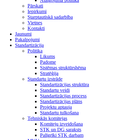
Atalgojuma politika
Pārskati
Iepirkumi
Starptautiskā sadarbība
Vietnes
Kontakti
Jaunumi
Pakalpojumi
Standartizācija
Politika
Likums
Padome
Sistēmas struktūrshēma
Stratēģija
Standartu izstrāde
Standartizācijas struktūra
Standartu veidi
Standartizācijas process
Standartizācijas plāns
Projektu aptauja
Standartu tulkošana
Tehniskās komitejas
Komiteju izveidošana
STK un DG saraksts
Palīgrīki STK darbam