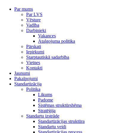
Par mums
Par LVS
Vēsture
Vadība
Darbinieki
Vakances
Atalgojuma politika
Pārskati
Iepirkumi
Starptautiskā sadarbība
Vietnes
Kontakti
Jaunumi
Pakalpojumi
Standartizācija
Politika
Likums
Padome
Sistēmas struktūrshēma
Stratēģija
Standartu izstrāde
Standartizācijas struktūra
Standartu veidi
Standartizācijas process