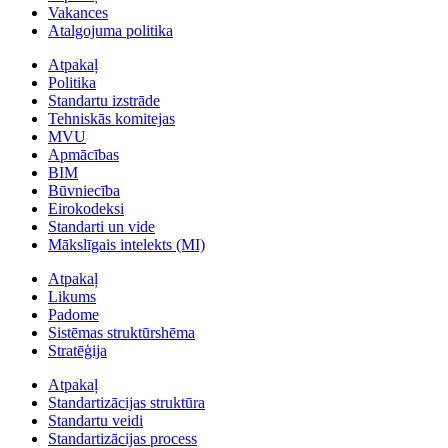
Vakances
Atalgojuma politika
Atpakaļ
Politika
Standartu izstrāde
Tehniskās komitejas
MVU
Apmācības
BIM
Būvniecība
Eirokodeksi
Standarti un vide
Mākslīgais intelekts (MI)
Atpakaļ
Likums
Padome
Sistēmas struktūrshēma
Stratēģija
Atpakaļ
Standartizācijas struktūra
Standartu veidi
Standartizācijas process