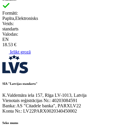
Formāti:
Papīra,Elektronisks
Veids:
standarts
Valodas:
EN
18.53 €
Ielikt grozā
SIA "Latvijas standarts"
K.Valdemāra iela 157, Rīga LV-1013, Latvija
Vienotais reģistrācijas Nr.: 40203084591
Banka: AS "Citadele banka", PARXLV22
Konta Nr.: LV22PARX0020340450002
Seko mums