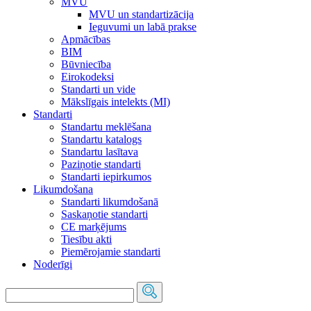
MVU
MVU un standartizācija
Ieguvumi un labā prakse
Apmācības
BIM
Būvniecība
Eirokodeksi
Standarti un vide
Mākslīgais intelekts (MI)
Standarti
Standartu meklēšana
Standartu katalogs
Standartu lasītava
Paziņotie standarti
Standarti iepirkumos
Likumdošana
Standarti likumdošanā
Saskaņotie standarti
CE marķējums
Tiesību akti
Piemērojamie standarti
Noderīgi