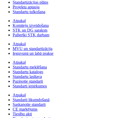
Standartizācijas plāns
Projektu aptauja
Standartu tulkošana
Atpakaļ
Komiteju izveidošana
STK un DG saraksts
Palīgrīki STK darbam
Atpakaļ
MVU un standartizācija
Ieguvumi un labā prakse
Atpakaļ
Standartu meklēšana
Standartu katalogs
Standartu lasītava
Paziņotie standarti
Standarti iepirkumos
Atpakaļ
Standarti likumdošanā
Saskaņotie standarti
CE marķējums
Tiesību akti