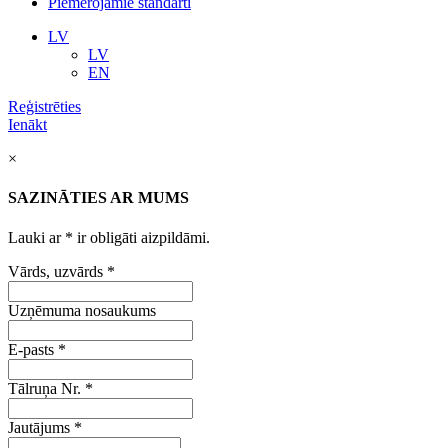
Piemērojamie standarti
LV
LV
EN
Reģistrēties
Ienākt
×
SAZINĀTIES AR MUMS
Lauki ar
*
ir obligāti aizpildāmi.
Vārds, uzvārds
*
Uzņēmuma nosaukums
E-pasts
*
Tālruņa Nr.
*
Jautājums
*