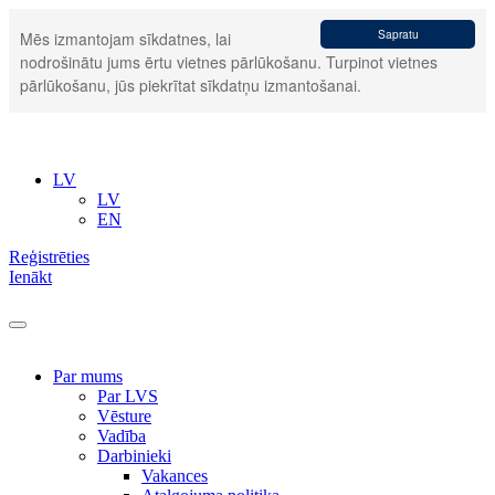
Sapratu
Mēs izmantojam sīkdatnes, lai
nodrošinātu jums ērtu vietnes pārlūkošanu. Turpinot vietnes
pārlūkošanu, jūs piekrītat sīkdatņu izmantošanai.
LV
LV
EN
Reģistrēties
Ienākt
Par mums
Par LVS
Vēsture
Vadība
Darbinieki
Vakances