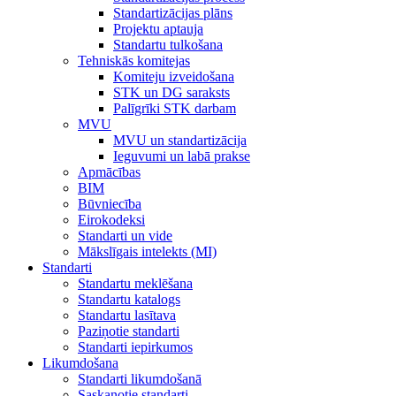
Standartizācijas plāns
Projektu aptauja
Standartu tulkošana
Tehniskās komitejas
Komiteju izveidošana
STK un DG saraksts
Palīgrīki STK darbam
MVU
MVU un standartizācija
Ieguvumi un labā prakse
Apmācības
BIM
Būvniecība
Eirokodeksi
Standarti un vide
Mākslīgais intelekts (MI)
Standarti
Standartu meklēšana
Standartu katalogs
Standartu lasītava
Paziņotie standarti
Standarti iepirkumos
Likumdošana
Standarti likumdošanā
Saskaņotie standarti