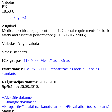
Valodas:
EN
18.53 €
Ielikt grozā
Angliski
Medical electrical equipment - Part 1: General requirements for basic
safety and essential performance (IEC 60601-1:2005)
Valodas:
Angļu valoda
Veids:
standarts
ICS grupas:
11.040.00 Medicīnas iekārtas
Izstrādātājs:
LVS/STK/000 Standartizācijas nodaļa, Latvijas
standarts
Reģistrācijas datums:
26.08.2010.
Spēkā no:
26.08.2010.
+
Aizstātie dokumenti
+
Atkarīgie dokumenti
+
Eiropas tiesību akti (saskaņots/harmonizēts vai atbalstošs standarts)
Statuss: