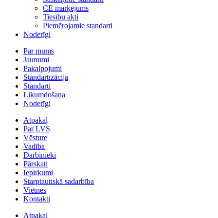
CE marķējums
Tiesību akti
Piemērojamie standarti
Noderīgi
Par mums
Jaunumi
Pakalpojumi
Standartizācija
Standarti
Likumdošana
Noderīgi
Atpakaļ
Par LVS
Vēsture
Vadība
Darbinieki
Pārskati
Iepirkumi
Starptautiskā sadarbība
Vietnes
Kontakti
Atpakaļ