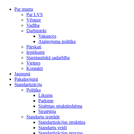
Par mums
Par LVS
Vēsture
Vadība
Darbinieki
Vakances
Atalgojuma politika
Pārskati
Iepirkumi
Starptautiskā sadarbība
Vietnes
Kontakti
Jaunumi
Pakalpojumi
Standartizācija
Politika
Likums
Padome
Sistēmas struktūrshēma
Stratēģija
Standartu izstrāde
Standartizācijas struktūra
Standartu veidi
Standartizācijas process