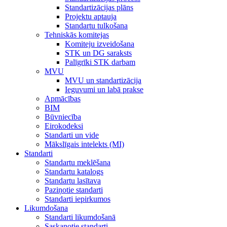
Standartizācijas plāns
Projektu aptauja
Standartu tulkošana
Tehniskās komitejas
Komiteju izveidošana
STK un DG saraksts
Palīgrīki STK darbam
MVU
MVU un standartizācija
Ieguvumi un labā prakse
Apmācības
BIM
Būvniecība
Eirokodeksi
Standarti un vide
Mākslīgais intelekts (MI)
Standarti
Standartu meklēšana
Standartu katalogs
Standartu lasītava
Paziņotie standarti
Standarti iepirkumos
Likumdošana
Standarti likumdošanā
Saskaņotie standarti