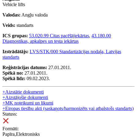
Vehicle lifts
Valodas:
Angļu valoda
Veids:
standarts
ICS grupas:
53.020.99 Citas pacēlājiekārtas
,
43.180.00
Diagnostikas, apkalpes un testa iekārtas
Izstrādātājs:
LVS/STK/000 Standartizācijas nodaļa, Latvijas
standarts
Reģistrācijas datums:
27.01.2011.
Spēkā no:
27.01.2011.
Spēkā līdz:
09.02.2023.
+
Aizstātie dokumenti
+
Aizstājošie dokumenti
+
MK noteikumi un likumi
+
Eiropas tiesību akti (saskaņots/harmonizēts vai atbalstošs standarts)
Statuss:
Formāti:
Papīra,Elektronisks