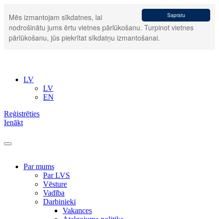
Sapratu
Mēs izmantojam sīkdatnes, lai
nodrošinātu jums ērtu vietnes pārlūkošanu. Turpinot vietnes
pārlūkošanu, jūs piekrītat sīkdatņu izmantošanai.
LV
LV
EN
Reģistrēties
Ienākt
Par mums
Par LVS
Vēsture
Vadība
Darbinieki
Vakances