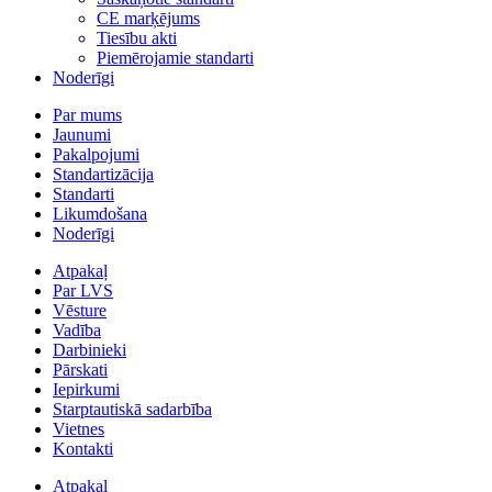
CE marķējums
Tiesību akti
Piemērojamie standarti
Noderīgi
Par mums
Jaunumi
Pakalpojumi
Standartizācija
Standarti
Likumdošana
Noderīgi
Atpakaļ
Par LVS
Vēsture
Vadība
Darbinieki
Pārskati
Iepirkumi
Starptautiskā sadarbība
Vietnes
Kontakti
Atpakaļ