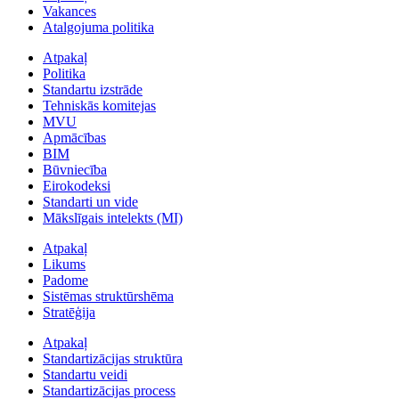
Vakances
Atalgojuma politika
Atpakaļ
Politika
Standartu izstrāde
Tehniskās komitejas
MVU
Apmācības
BIM
Būvniecība
Eirokodeksi
Standarti un vide
Mākslīgais intelekts (MI)
Atpakaļ
Likums
Padome
Sistēmas struktūrshēma
Stratēģija
Atpakaļ
Standartizācijas struktūra
Standartu veidi
Standartizācijas process