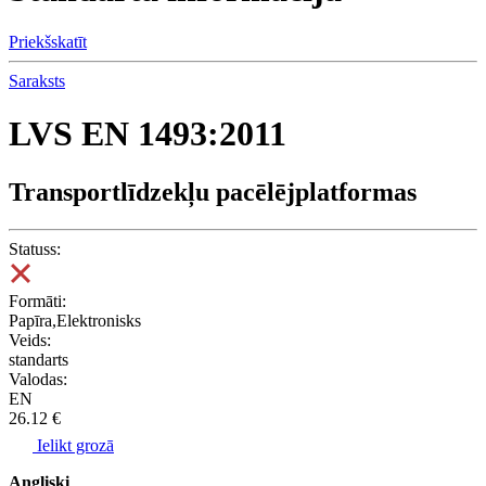
Priekšskatīt
Saraksts
LVS EN 1493:2011
Transportlīdzekļu pacēlējplatformas
Statuss:
Formāti:
Papīra,Elektronisks
Veids:
standarts
Valodas:
EN
26.12 €
Ielikt grozā
Angliski