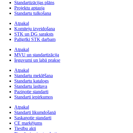
Standartizācijas plāns
Projektu aptauja
Standartu tulkošana
Atpakaļ
Komiteju izveidošana
STK un DG saraksts
Palīgrīki STK darbam
Atpakaļ
MVU un standartizācija
Ieguvumi un labā prakse
Atpakaļ
Standartu meklēšana
Standartu katalogs
Standartu lasītava
Paziņotie standarti
Standarti iepirkumos
Atpakaļ
Standarti likumdošanā
Saskaņotie standarti
CE marķējums
Tiesību akti