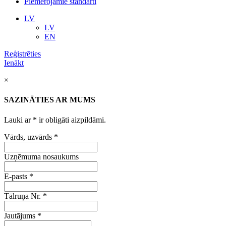
Piemērojamie standarti
LV
LV
EN
Reģistrēties
Ienākt
×
SAZINĀTIES AR MUMS
Lauki ar
*
ir obligāti aizpildāmi.
Vārds, uzvārds
*
Uzņēmuma nosaukums
E-pasts
*
Tālruņa Nr.
*
Jautājums
*