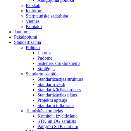
Atalgojuma politika
Pārskati
Iepirkumi
Starptautiskā sadarbība
Vietnes
Kontakti
Jaunumi
Pakalpojumi
Standartizācija
Politika
Likums
Padome
Sistēmas struktūrshēma
Stratēģija
Standartu izstrāde
Standartizācijas struktūra
Standartu veidi
Standartizācijas process
Standartizācijas plāns
Projektu aptauja
Standartu tulkošana
Tehniskās komitejas
Komiteju izveidošana
STK un DG saraksts
Palīgrīki STK darbam