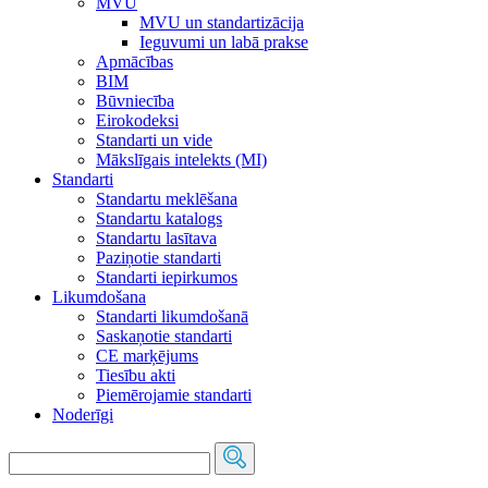
MVU
MVU un standartizācija
Ieguvumi un labā prakse
Apmācības
BIM
Būvniecība
Eirokodeksi
Standarti un vide
Mākslīgais intelekts (MI)
Standarti
Standartu meklēšana
Standartu katalogs
Standartu lasītava
Paziņotie standarti
Standarti iepirkumos
Likumdošana
Standarti likumdošanā
Saskaņotie standarti
CE marķējums
Tiesību akti
Piemērojamie standarti
Noderīgi