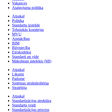
Vakances
Atalgojuma politika
Atpakaļ
Politika
Standartu izstrāde
Tehniskās komitejas
MVU
Apmācības
BIM
Būvniecība
Eirokodeksi
Standarti un vide
Mākslīgais intelekts (MI)
Atpakaļ
Likums
Padome
Sistēmas struktūrshēma
Stratēģija
Atpakaļ
Standartizācijas struktūra
Standartu veidi
Standartizācijas process