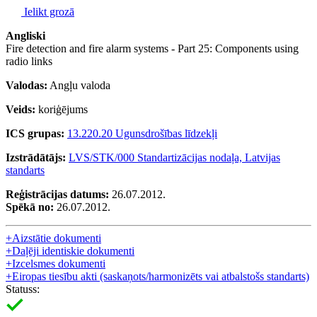
Ielikt grozā
Angliski
Fire detection and fire alarm systems - Part 25: Components using
radio links
Valodas:
Angļu valoda
Veids:
koriģējums
ICS grupas:
13.220.20 Ugunsdrošības līdzekļi
Izstrādātājs:
LVS/STK/000 Standartizācijas nodaļa, Latvijas
standarts
Reģistrācijas datums:
26.07.2012.
Spēkā no:
26.07.2012.
+
Aizstātie dokumenti
+
Daļēji identiskie dokumenti
+
Izcelsmes dokumenti
+
Eiropas tiesību akti (saskaņots/harmonizēts vai atbalstošs standarts)
Statuss: