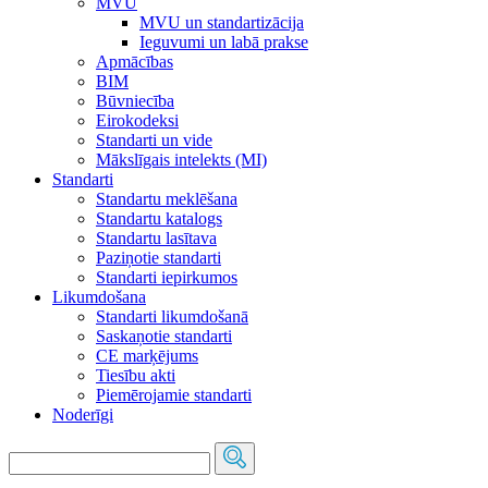
MVU
MVU un standartizācija
Ieguvumi un labā prakse
Apmācības
BIM
Būvniecība
Eirokodeksi
Standarti un vide
Mākslīgais intelekts (MI)
Standarti
Standartu meklēšana
Standartu katalogs
Standartu lasītava
Paziņotie standarti
Standarti iepirkumos
Likumdošana
Standarti likumdošanā
Saskaņotie standarti
CE marķējums
Tiesību akti
Piemērojamie standarti
Noderīgi