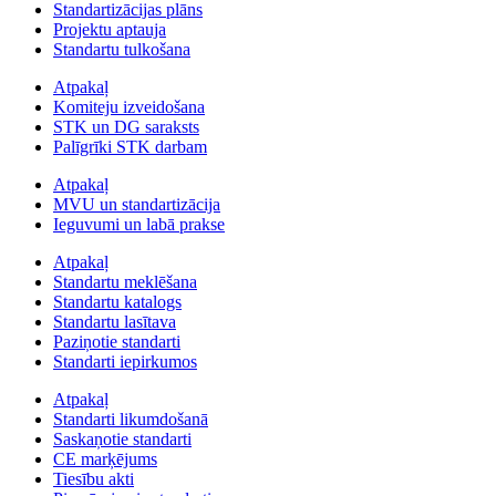
Standartizācijas plāns
Projektu aptauja
Standartu tulkošana
Atpakaļ
Komiteju izveidošana
STK un DG saraksts
Palīgrīki STK darbam
Atpakaļ
MVU un standartizācija
Ieguvumi un labā prakse
Atpakaļ
Standartu meklēšana
Standartu katalogs
Standartu lasītava
Paziņotie standarti
Standarti iepirkumos
Atpakaļ
Standarti likumdošanā
Saskaņotie standarti
CE marķējums
Tiesību akti