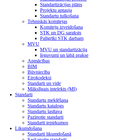
Standartizācijas plāns
Projektu aptauja
Standartu tulkošana
Tehniskās komitejas
Komiteju izveidošana
STK un DG saraksts
Palīgrīki STK darbam
MVU
MVU un standartizācija
Ieguvumi un labā prakse
Apmācības
BIM
Būvniecība
Eirokodeksi
Standarti un vide
Mākslīgais intelekts (MI)
Standarti
Standartu meklēšana
Standartu katalogs
Standartu lasītava
Paziņotie standarti
Standarti iepirkumos
Likumdošana
Standarti likumdošanā
Saskaņotie standarti