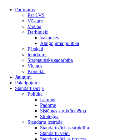
Par mums
Par LVS
Vēsture
Vadība
Darbinieki
Vakances
Atalgojuma politika
Pārskati
Iepirkumi
Starptautiskā sadarbība
Vietnes
Kontakti
Jaunumi
Pakalpojumi
Standartizācija
Politika
Likums
Padome
Sistēmas struktūrshēma
Stratēģija
Standartu izstrāde
Standartizācijas struktūra
Standartu veidi
Standartizācijas process