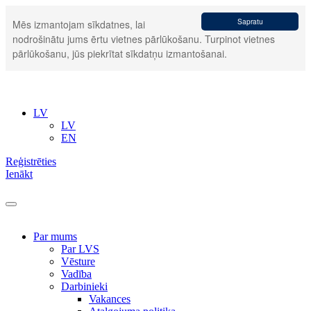
Sapratu
Mēs izmantojam sīkdatnes, lai
nodrošinātu jums ērtu vietnes pārlūkošanu. Turpinot vietnes
pārlūkošanu, jūs piekrītat sīkdatņu izmantošanai.
LV
LV
EN
Reģistrēties
Ienākt
Par mums
Par LVS
Vēsture
Vadība
Darbinieki
Vakances