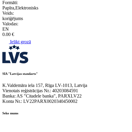
Formāti:
Papīra,Elektronisks
Veids:
koriģējums
Valodas:
EN
0.00 €
Ielikt grozā
SIA "Latvijas standarts"
K.Valdemāra iela 157, Rīga LV-1013, Latvija
Vienotais reģistrācijas Nr.: 40203084591
Banka: AS "Citadele banka", PARXLV22
Konta Nr.: LV22PARX0020340450002
Seko mums