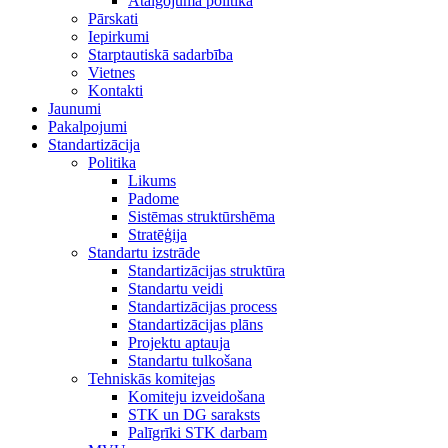
Atalgojuma politika
Pārskati
Iepirkumi
Starptautiskā sadarbība
Vietnes
Kontakti
Jaunumi
Pakalpojumi
Standartizācija
Politika
Likums
Padome
Sistēmas struktūrshēma
Stratēģija
Standartu izstrāde
Standartizācijas struktūra
Standartu veidi
Standartizācijas process
Standartizācijas plāns
Projektu aptauja
Standartu tulkošana
Tehniskās komitejas
Komiteju izveidošana
STK un DG saraksts
Palīgrīki STK darbam