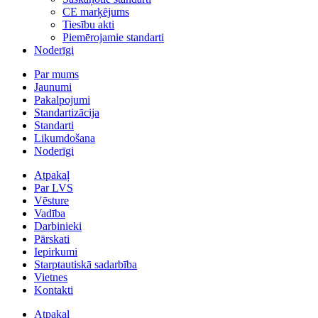
CE marķējums
Tiesību akti
Piemērojamie standarti
Noderīgi
Par mums
Jaunumi
Pakalpojumi
Standartizācija
Standarti
Likumdošana
Noderīgi
Atpakaļ
Par LVS
Vēsture
Vadība
Darbinieki
Pārskati
Iepirkumi
Starptautiskā sadarbība
Vietnes
Kontakti
Atpakaļ