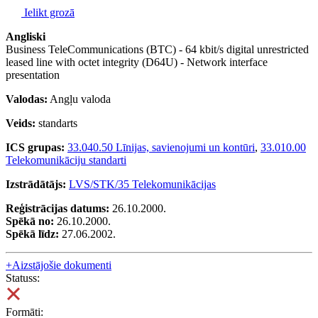
Ielikt grozā
Angliski
Business TeleCommunications (BTC) - 64 kbit/s digital unrestricted
leased line with octet integrity (D64U) - Network interface
presentation
Valodas:
Angļu valoda
Veids:
standarts
ICS grupas:
33.040.50 Līnijas, savienojumi un kontūri
,
33.010.00
Telekomunikāciju standarti
Izstrādātājs:
LVS/STK/35 Telekomunikācijas
Reģistrācijas datums:
26.10.2000.
Spēkā no:
26.10.2000.
Spēkā līdz:
27.06.2002.
+
Aizstājošie dokumenti
Statuss:
Formāti: