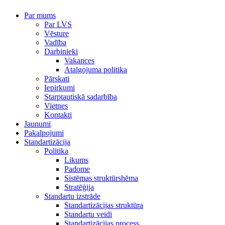
Par mums
Par LVS
Vēsture
Vadība
Darbinieki
Vakances
Atalgojuma politika
Pārskati
Iepirkumi
Starptautiskā sadarbība
Vietnes
Kontakti
Jaunumi
Pakalpojumi
Standartizācija
Politika
Likums
Padome
Sistēmas struktūrshēma
Stratēģija
Standartu izstrāde
Standartizācijas struktūra
Standartu veidi
Standartizācijas process