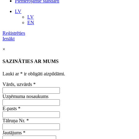
Piemērojamie standarti
LV
LV
EN
Reģistrēties
Ienākt
×
SAZINĀTIES AR MUMS
Lauki ar
*
ir obligāti aizpildāmi.
Vārds, uzvārds
*
Uzņēmuma nosaukums
E-pasts
*
Tālruņa Nr.
*
Jautājums
*