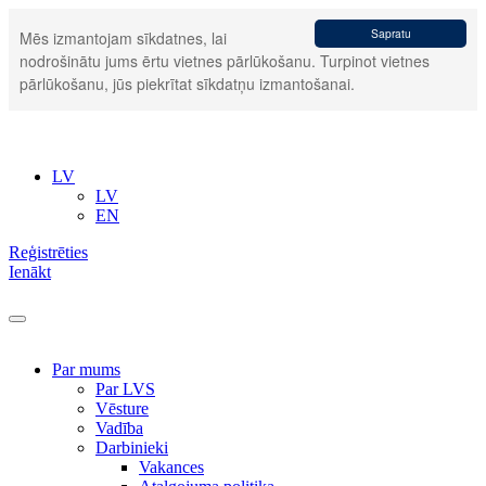
Sapratu
Mēs izmantojam sīkdatnes, lai
nodrošinātu jums ērtu vietnes pārlūkošanu. Turpinot vietnes
pārlūkošanu, jūs piekrītat sīkdatņu izmantošanai.
LV
LV
EN
Reģistrēties
Ienākt
Par mums
Par LVS
Vēsture
Vadība
Darbinieki
Vakances