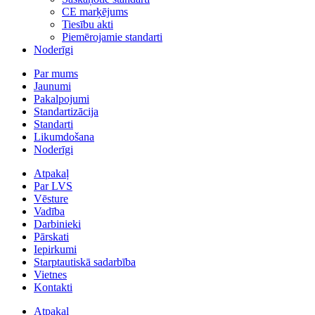
CE marķējums
Tiesību akti
Piemērojamie standarti
Noderīgi
Par mums
Jaunumi
Pakalpojumi
Standartizācija
Standarti
Likumdošana
Noderīgi
Atpakaļ
Par LVS
Vēsture
Vadība
Darbinieki
Pārskati
Iepirkumi
Starptautiskā sadarbība
Vietnes
Kontakti
Atpakaļ