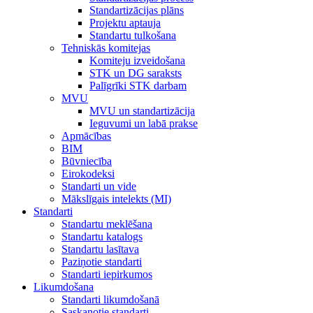
Standartizācijas plāns
Projektu aptauja
Standartu tulkošana
Tehniskās komitejas
Komiteju izveidošana
STK un DG saraksts
Palīgrīki STK darbam
MVU
MVU un standartizācija
Ieguvumi un labā prakse
Apmācības
BIM
Būvniecība
Eirokodeksi
Standarti un vide
Mākslīgais intelekts (MI)
Standarti
Standartu meklēšana
Standartu katalogs
Standartu lasītava
Paziņotie standarti
Standarti iepirkumos
Likumdošana
Standarti likumdošanā
Saskaņotie standarti