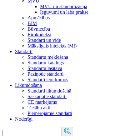
MVU
MVU un standartizācija
Ieguvumi un labā prakse
Apmācības
BIM
Būvniecība
Eirokodeksi
Standarti un vide
Mākslīgais intelekts (MI)
Standarti
Standartu meklēšana
Standartu katalogs
Standartu lasītava
Paziņotie standarti
Standarti iepirkumos
Likumdošana
Standarti likumdošanā
Saskaņotie standarti
CE marķējums
Tiesību akti
Piemērojamie standarti
Noderīgi