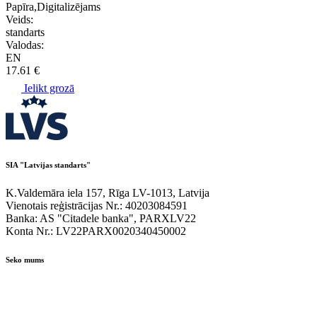
Papīra,Digitalizējams
Veids:
standarts
Valodas:
EN
17.61 €
Ielikt grozā
SIA "Latvijas standarts"
K.Valdemāra iela 157, Rīga LV-1013, Latvija
Vienotais reģistrācijas Nr.: 40203084591
Banka: AS "Citadele banka", PARXLV22
Konta Nr.: LV22PARX0020340450002
Seko mums