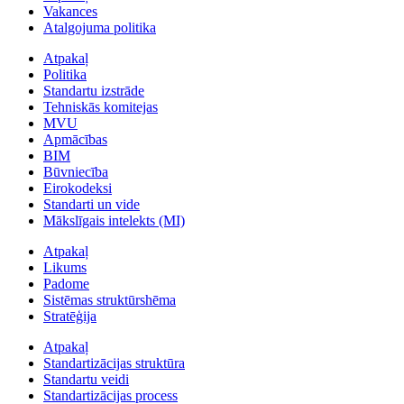
Vakances
Atalgojuma politika
Atpakaļ
Politika
Standartu izstrāde
Tehniskās komitejas
MVU
Apmācības
BIM
Būvniecība
Eirokodeksi
Standarti un vide
Mākslīgais intelekts (MI)
Atpakaļ
Likums
Padome
Sistēmas struktūrshēma
Stratēģija
Atpakaļ
Standartizācijas struktūra
Standartu veidi
Standartizācijas process