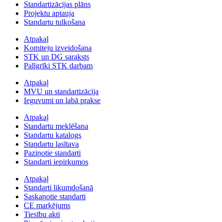
Standartizācijas plāns
Projektu aptauja
Standartu tulkošana
Atpakaļ
Komiteju izveidošana
STK un DG saraksts
Palīgrīki STK darbam
Atpakaļ
MVU un standartizācija
Ieguvumi un labā prakse
Atpakaļ
Standartu meklēšana
Standartu katalogs
Standartu lasītava
Paziņotie standarti
Standarti iepirkumos
Atpakaļ
Standarti likumdošanā
Saskaņotie standarti
CE marķējums
Tiesību akti