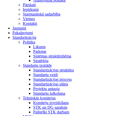
Atalgojuma politika
Pārskati
Iepirkumi
Starptautiskā sadarbība
Vietnes
Kontakti
Jaunumi
Pakalpojumi
Standartizācija
Politika
Likums
Padome
Sistēmas struktūrshēma
Stratēģija
Standartu izstrāde
Standartizācijas struktūra
Standartu veidi
Standartizācijas process
Standartizācijas plāns
Projektu aptauja
Standartu tulkošana
Tehniskās komitejas
Komiteju izveidošana
STK un DG saraksts
Palīgrīki STK darbam