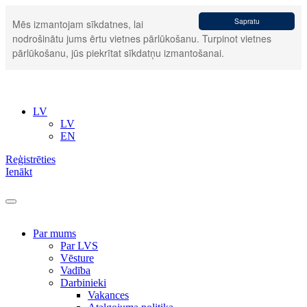
Sapratu
Mēs izmantojam sīkdatnes, lai
nodrošinātu jums ērtu vietnes pārlūkošanu. Turpinot vietnes
pārlūkošanu, jūs piekrītat sīkdatņu izmantošanai.
LV
LV
EN
Reģistrēties
Ienākt
Par mums
Par LVS
Vēsture
Vadība
Darbinieki
Vakances