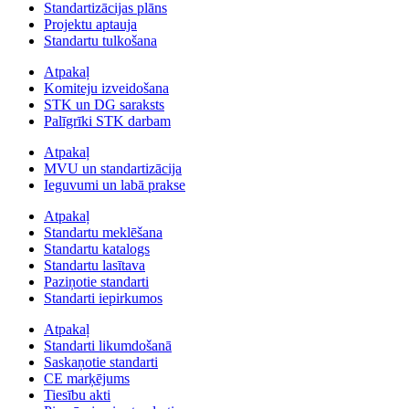
Standartizācijas plāns
Projektu aptauja
Standartu tulkošana
Atpakaļ
Komiteju izveidošana
STK un DG saraksts
Palīgrīki STK darbam
Atpakaļ
MVU un standartizācija
Ieguvumi un labā prakse
Atpakaļ
Standartu meklēšana
Standartu katalogs
Standartu lasītava
Paziņotie standarti
Standarti iepirkumos
Atpakaļ
Standarti likumdošanā
Saskaņotie standarti
CE marķējums
Tiesību akti