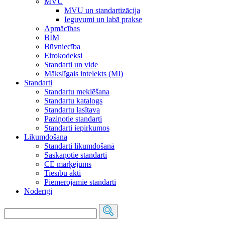
MVU
MVU un standartizācija
Ieguvumi un labā prakse
Apmācības
BIM
Būvniecība
Eirokodeksi
Standarti un vide
Mākslīgais intelekts (MI)
Standarti
Standartu meklēšana
Standartu katalogs
Standartu lasītava
Paziņotie standarti
Standarti iepirkumos
Likumdošana
Standarti likumdošanā
Saskaņotie standarti
CE marķējums
Tiesību akti
Piemērojamie standarti
Noderīgi