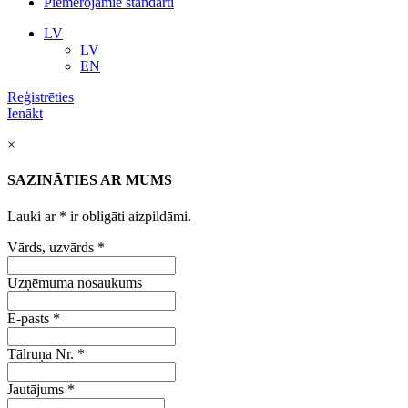
Piemērojamie standarti
LV
LV
EN
Reģistrēties
Ienākt
×
SAZINĀTIES AR MUMS
Lauki ar
*
ir obligāti aizpildāmi.
Vārds, uzvārds
*
Uzņēmuma nosaukums
E-pasts
*
Tālruņa Nr.
*
Jautājums
*