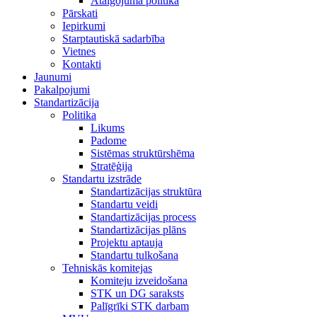
Atalgojuma politika
Pārskati
Iepirkumi
Starptautiskā sadarbība
Vietnes
Kontakti
Jaunumi
Pakalpojumi
Standartizācija
Politika
Likums
Padome
Sistēmas struktūrshēma
Stratēģija
Standartu izstrāde
Standartizācijas struktūra
Standartu veidi
Standartizācijas process
Standartizācijas plāns
Projektu aptauja
Standartu tulkošana
Tehniskās komitejas
Komiteju izveidošana
STK un DG saraksts
Palīgrīki STK darbam