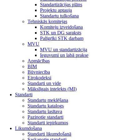
Standartizācijas plāns
Projektu aptauja
Standartu tulkošana
Tehniskās komitejas
Komiteju izveidošana
STK un DG saraksts
Palīgrīki STK darbam
MVU
MVU un standartizācija
Ieguvumi un labā prakse
Apmācības
BIM
Būvniecība
Eirokodeksi
Standarti un vide
Mākslīgais intelekts (MI)
Standarti
Standartu meklēšana
Standartu katalogs
Standartu lasītava
Paziņotie standarti
Standarti iepirkumos
Likumdošana
Standarti likumdošanā
Saskaņotie standarti