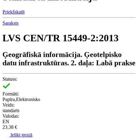
Priekšskatīt
Saraksts
LVS CEN/TR 15449-2:2013
Ģeogrāfiskā informācija. Ģeotelpisko
datu infrastruktūras. 2. daļa: Labā prakse
Statuss:
Formāti:
Papīra,Elektronisks
Veids:
standarts
Valodas:
EN
23.38 €
Ielikt grozā