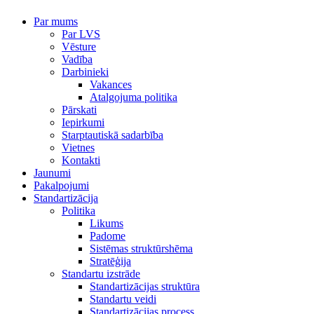
Par mums
Par LVS
Vēsture
Vadība
Darbinieki
Vakances
Atalgojuma politika
Pārskati
Iepirkumi
Starptautiskā sadarbība
Vietnes
Kontakti
Jaunumi
Pakalpojumi
Standartizācija
Politika
Likums
Padome
Sistēmas struktūrshēma
Stratēģija
Standartu izstrāde
Standartizācijas struktūra
Standartu veidi
Standartizācijas process