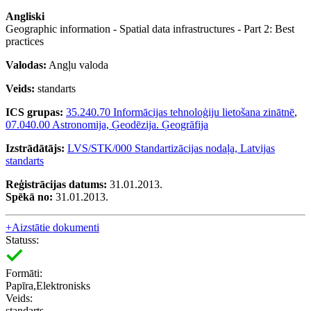
Angliski
Geographic information - Spatial data infrastructures - Part 2: Best
practices
Valodas:
Angļu valoda
Veids:
standarts
ICS grupas:
35.240.70 Informācijas tehnoloģiju lietošana zinātnē
,
07.040.00 Astronomija, Ģeodēzija. Ģeogrāfija
Izstrādātājs:
LVS/STK/000 Standartizācijas nodaļa, Latvijas
standarts
Reģistrācijas datums:
31.01.2013.
Spēkā no:
31.01.2013.
+
Aizstātie dokumenti
Statuss:
Formāti:
Papīra,Elektronisks
Veids:
standarts