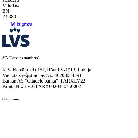
Valodas:
EN
23.38 €
Ielikt grozā
SIA "Latvijas standarts"
K.Valdemāra iela 157, Rīga LV-1013, Latvija
Vienotais reģistrācijas Nr.: 40203084591
Banka: AS "Citadele banka", PARXLV22
Konta Nr.: LV22PARX0020340450002
Seko mums