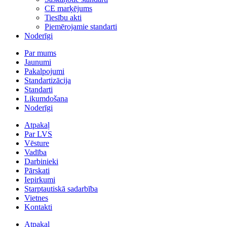
CE marķējums
Tiesību akti
Piemērojamie standarti
Noderīgi
Par mums
Jaunumi
Pakalpojumi
Standartizācija
Standarti
Likumdošana
Noderīgi
Atpakaļ
Par LVS
Vēsture
Vadība
Darbinieki
Pārskati
Iepirkumi
Starptautiskā sadarbība
Vietnes
Kontakti
Atpakaļ