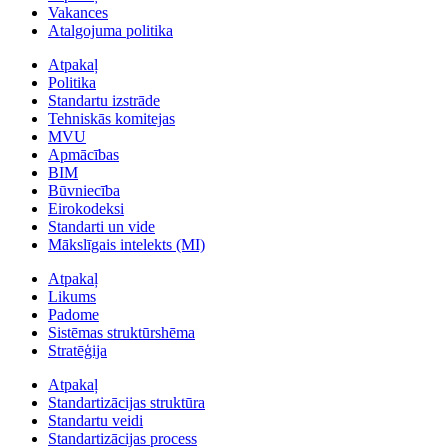
Vakances
Atalgojuma politika
Atpakaļ
Politika
Standartu izstrāde
Tehniskās komitejas
MVU
Apmācības
BIM
Būvniecība
Eirokodeksi
Standarti un vide
Mākslīgais intelekts (MI)
Atpakaļ
Likums
Padome
Sistēmas struktūrshēma
Stratēģija
Atpakaļ
Standartizācijas struktūra
Standartu veidi
Standartizācijas process