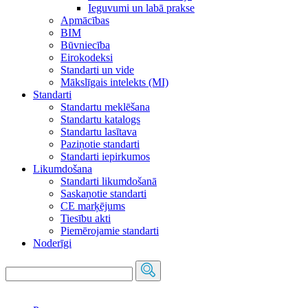
Ieguvumi un labā prakse
Apmācības
BIM
Būvniecība
Eirokodeksi
Standarti un vide
Mākslīgais intelekts (MI)
Standarti
Standartu meklēšana
Standartu katalogs
Standartu lasītava
Paziņotie standarti
Standarti iepirkumos
Likumdošana
Standarti likumdošanā
Saskaņotie standarti
CE marķējums
Tiesību akti
Piemērojamie standarti
Noderīgi