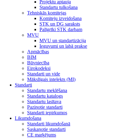
Projektu aptauja
Standartu tulkošana
Tehniskās komitejas
Komiteju izveidošana
STK un DG saraksts
Palīgrīki STK darbam
MVU
MVU un standartizācija
Ieguvumi un labā prakse
Apmācības
BIM
Būvniecība
Eirokodeksi
Standarti un vide
Mākslīgais intelekts (MI)
Standarti
Standartu meklēšana
Standartu katalogs
Standartu lasītava
Paziņotie standarti
Standarti iepirkumos
Likumdošana
Standarti likumdošanā
Saskaņotie standarti
CE marķējums