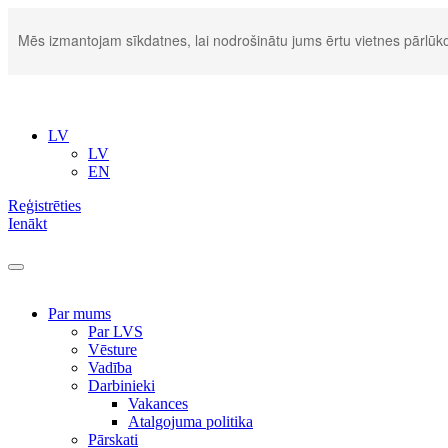
Mēs izmantojam sīkdatnes, lai nodrošinātu jums ērtu vietnes pārlūko
LV
LV
EN
Reģistrēties
Ienākt
Par mums
Par LVS
Vēsture
Vadība
Darbinieki
Vakances
Atalgojuma politika
Pārskati