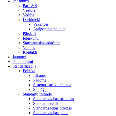
Par mums
Par LVS
Vēsture
Vadība
Darbinieki
Vakances
Atalgojuma politika
Pārskati
Iepirkumi
Starptautiskā sadarbība
Vietnes
Kontakti
Jaunumi
Pakalpojumi
Standartizācija
Politika
Likums
Padome
Sistēmas struktūrshēma
Stratēģija
Standartu izstrāde
Standartizācijas struktūra
Standartu veidi
Standartizācijas process
Standartizācijas plāns