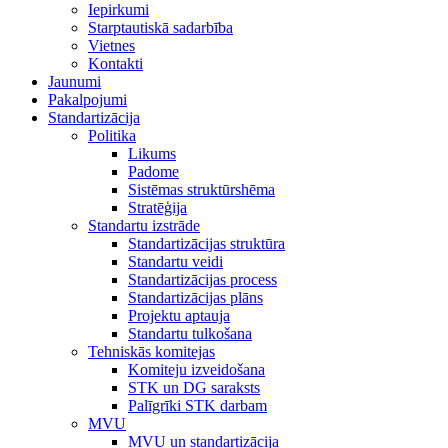
Iepirkumi
Starptautiskā sadarbība
Vietnes
Kontakti
Jaunumi
Pakalpojumi
Standartizācija
Politika
Likums
Padome
Sistēmas struktūrshēma
Stratēģija
Standartu izstrāde
Standartizācijas struktūra
Standartu veidi
Standartizācijas process
Standartizācijas plāns
Projektu aptauja
Standartu tulkošana
Tehniskās komitejas
Komiteju izveidošana
STK un DG saraksts
Palīgrīki STK darbam
MVU
MVU un standartizācija