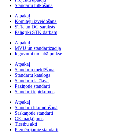
Standartu tulkošana
Atpakaļ
Komiteju izveidošana
STK un DG saraksts
Palīgrīki STK darbam
Atpakaļ
MVU un standartizācija
Ieguvumi un labā prakse
Atpakaļ
Standartu meklēšana
Standartu katalogs
Standartu lasītava
Paziņotie standarti
Standarti iepirkumos
Atpakaļ
Standarti likumdošanā
Saskaņotie standarti
CE marķējums
Tiesību akti
Piemērojamie standarti