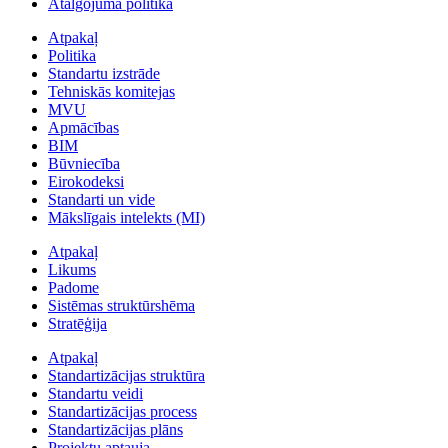
Atalgojuma politika
Atpakaļ
Politika
Standartu izstrāde
Tehniskās komitejas
MVU
Apmācības
BIM
Būvniecība
Eirokodeksi
Standarti un vide
Mākslīgais intelekts (MI)
Atpakaļ
Likums
Padome
Sistēmas struktūrshēma
Stratēģija
Atpakaļ
Standartizācijas struktūra
Standartu veidi
Standartizācijas process
Standartizācijas plāns
Projektu aptauja