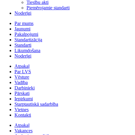
Tiesību akti
Piemērojamie standarti
Noderīgi
Par mums
Jaunumi
Pakalpojumi
Standartizācija
Standarti
Likumdošana
Noderīgi
Atpakaļ
Par LVS
Vēsture
Vadība
Darbinieki
Pārskati
Iepirkumi
Starptautiskā sadarbība
Vietnes
Kontakti
Atpakaļ
Vakances