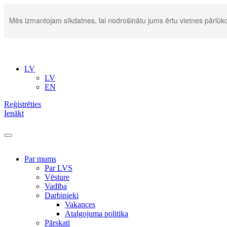
Mēs izmantojam sīkdatnes, lai nodrošinātu jums ērtu vietnes pārlūko
LV
LV
EN
Reģistrēties
Ienākt
Par mums
Par LVS
Vēsture
Vadība
Darbinieki
Vakances
Atalgojuma politika
Pārskati