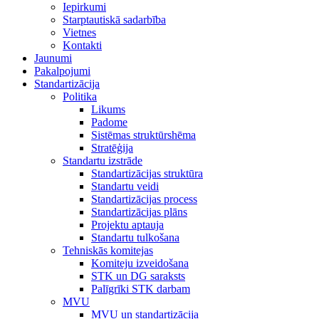
Iepirkumi
Starptautiskā sadarbība
Vietnes
Kontakti
Jaunumi
Pakalpojumi
Standartizācija
Politika
Likums
Padome
Sistēmas struktūrshēma
Stratēģija
Standartu izstrāde
Standartizācijas struktūra
Standartu veidi
Standartizācijas process
Standartizācijas plāns
Projektu aptauja
Standartu tulkošana
Tehniskās komitejas
Komiteju izveidošana
STK un DG saraksts
Palīgrīki STK darbam
MVU
MVU un standartizācija