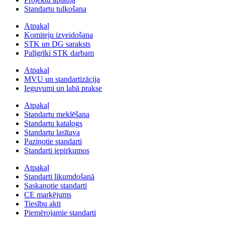
Standartu tulkošana
Atpakaļ
Komiteju izveidošana
STK un DG saraksts
Palīgrīki STK darbam
Atpakaļ
MVU un standartizācija
Ieguvumi un labā prakse
Atpakaļ
Standartu meklēšana
Standartu katalogs
Standartu lasītava
Paziņotie standarti
Standarti iepirkumos
Atpakaļ
Standarti likumdošanā
Saskaņotie standarti
CE marķējums
Tiesību akti
Piemērojamie standarti