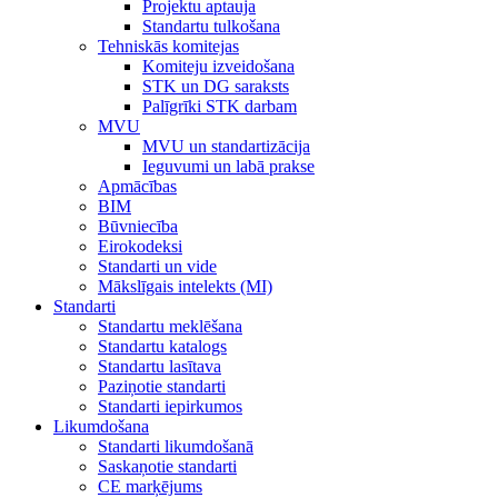
Projektu aptauja
Standartu tulkošana
Tehniskās komitejas
Komiteju izveidošana
STK un DG saraksts
Palīgrīki STK darbam
MVU
MVU un standartizācija
Ieguvumi un labā prakse
Apmācības
BIM
Būvniecība
Eirokodeksi
Standarti un vide
Mākslīgais intelekts (MI)
Standarti
Standartu meklēšana
Standartu katalogs
Standartu lasītava
Paziņotie standarti
Standarti iepirkumos
Likumdošana
Standarti likumdošanā
Saskaņotie standarti
CE marķējums