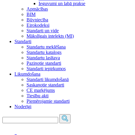
Ieguvumi un labā prakse
Apmācības
BIM
Būvniecība
Eirokodeksi
Standarti un vide
Mākslīgais intelekts (MI)
Standarti
Standartu meklēšana
Standartu katalogs
Standartu lasītava
Paziņotie standarti
Standarti iepirkumos
Likumdošana
Standarti likumdošanā
Saskaņotie standarti
CE marķējums
Tiesību akti
Piemērojamie standarti
Noderīgi