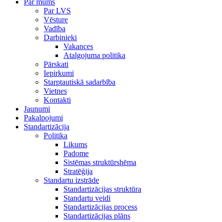
Par mums
Par LVS
Vēsture
Vadība
Darbinieki
Vakances
Atalgojuma politika
Pārskati
Iepirkumi
Starptautiskā sadarbība
Vietnes
Kontakti
Jaunumi
Pakalpojumi
Standartizācija
Politika
Likums
Padome
Sistēmas struktūrshēma
Stratēģija
Standartu izstrāde
Standartizācijas struktūra
Standartu veidi
Standartizācijas process
Standartizācijas plāns