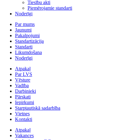
Tiesību akti
Piemērojamie standarti
Noderīgi
Par mums
Jaunumi
Pakalpojumi
Standartizācija
Standarti
Likumdošana
Noderīgi
Atpakaļ
Par LVS
Vēsture
Vadība
Darbinieki
Pārskati
Iepirkumi
Starptautiskā sadarbība
Vietnes
Kontakti
Atpakaļ
Vakances