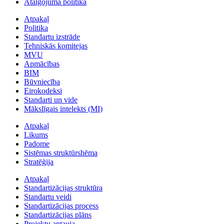
Atalgojuma politika
Atpakaļ
Politika
Standartu izstrāde
Tehniskās komitejas
MVU
Apmācības
BIM
Būvniecība
Eirokodeksi
Standarti un vide
Mākslīgais intelekts (MI)
Atpakaļ
Likums
Padome
Sistēmas struktūrshēma
Stratēģija
Atpakaļ
Standartizācijas struktūra
Standartu veidi
Standartizācijas process
Standartizācijas plāns
Projektu aptauja