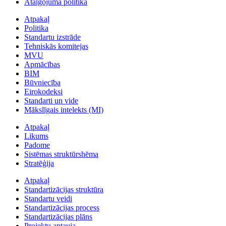
Atalgojuma politika
Atpakaļ
Politika
Standartu izstrāde
Tehniskās komitejas
MVU
Apmācības
BIM
Būvniecība
Eirokodeksi
Standarti un vide
Mākslīgais intelekts (MI)
Atpakaļ
Likums
Padome
Sistēmas struktūrshēma
Stratēģija
Atpakaļ
Standartizācijas struktūra
Standartu veidi
Standartizācijas process
Standartizācijas plāns
Projektu aptauja