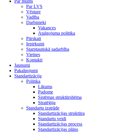
Par mums
Par LVS
Vēsture
Vadība
Darbinieki
Vakances
Atalgojuma politika
Pārskati
Iepirkumi
Starptautiskā sadarbība
Vietnes
Kontakti
Jaunumi
Pakalpojumi
Standartizācija
Politika
Likums
Padome
Sistēmas struktūrshēma
Stratēģija
Standartu izstrāde
Standartizācijas struktūra
Standartu veidi
Standartizācijas process
Standartizācijas plāns