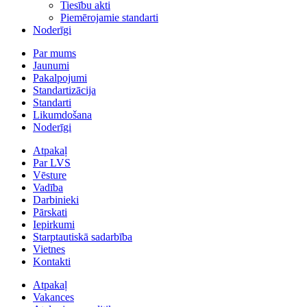
Tiesību akti
Piemērojamie standarti
Noderīgi
Par mums
Jaunumi
Pakalpojumi
Standartizācija
Standarti
Likumdošana
Noderīgi
Atpakaļ
Par LVS
Vēsture
Vadība
Darbinieki
Pārskati
Iepirkumi
Starptautiskā sadarbība
Vietnes
Kontakti
Atpakaļ
Vakances