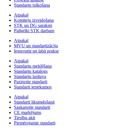
Standartu tulkošana
Atpakaļ
Komiteju izveidošana
STK un DG saraksts
Palīgrīki STK darbam
Atpakaļ
MVU un standartizācija
Ieguvumi un labā prakse
Atpakaļ
Standartu meklēšana
Standartu katalogs
Standartu lasītava
Paziņotie standarti
Standarti iepirkumos
Atpakaļ
Standarti likumdošanā
Saskaņotie standarti
CE marķējums
Tiesību akti
Piemērojamie standarti