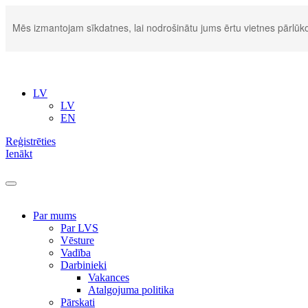
Mēs izmantojam sīkdatnes, lai nodrošinātu jums ērtu vietnes pārlūko
LV
LV
EN
Reģistrēties
Ienākt
Par mums
Par LVS
Vēsture
Vadība
Darbinieki
Vakances
Atalgojuma politika
Pārskati