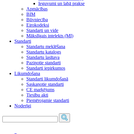
Ieguvumi un labā prakse
Apmācības
BIM
Būvniecība
Eirokodeksi
Standarti un vide
Mākslīgais intelekts (MI)
Standarti
Standartu meklēšana
Standartu katalogs
Standartu lasītava
Paziņotie standarti
Standarti iepirkumos
Likumdošana
Standarti likumdošanā
Saskaņotie standarti
CE marķējums
Tiesību akti
Piemērojamie standarti
Noderīgi