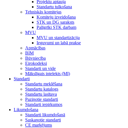
Projektu aptauja
Standartu tulkošana
Tehniskās komitejas
Komiteju izveidošana
STK un DG saraksts
Palīgrīki STK darbam
MVU
MVU un standartizācija
Ieguvumi un labā prakse
Apmācības
BIM
Būvniecība
Eirokodeksi
Standarti un vide
Mākslīgais intelekts (MI)
Standarti
Standartu meklēšana
Standartu katalogs
Standartu lasītava
Paziņotie standarti
Standarti iepirkumos
Likumdošana
Standarti likumdošanā
Saskaņotie standarti
CE marķējums