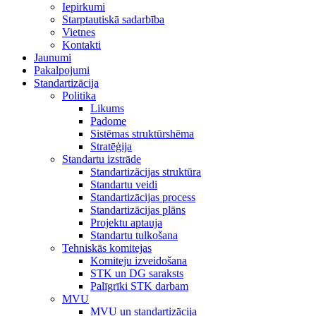
Iepirkumi
Starptautiskā sadarbība
Vietnes
Kontakti
Jaunumi
Pakalpojumi
Standartizācija
Politika
Likums
Padome
Sistēmas struktūrshēma
Stratēģija
Standartu izstrāde
Standartizācijas struktūra
Standartu veidi
Standartizācijas process
Standartizācijas plāns
Projektu aptauja
Standartu tulkošana
Tehniskās komitejas
Komiteju izveidošana
STK un DG saraksts
Palīgrīki STK darbam
MVU
MVU un standartizācija