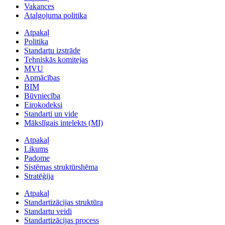
Vakances
Atalgojuma politika
Atpakaļ
Politika
Standartu izstrāde
Tehniskās komitejas
MVU
Apmācības
BIM
Būvniecība
Eirokodeksi
Standarti un vide
Mākslīgais intelekts (MI)
Atpakaļ
Likums
Padome
Sistēmas struktūrshēma
Stratēģija
Atpakaļ
Standartizācijas struktūra
Standartu veidi
Standartizācijas process