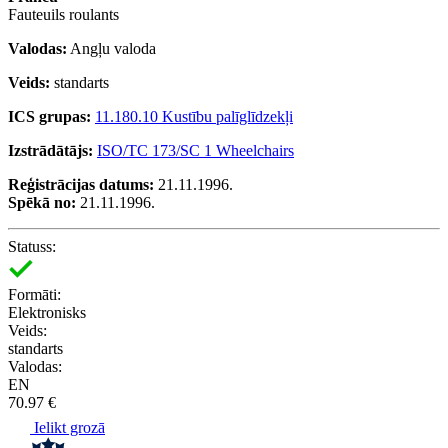
Fauteuils roulants
Valodas:
Angļu valoda
Veids:
standarts
ICS grupas:
11.180.10 Kustību palīglīdzekļi
Izstrādātājs:
ISO/TC 173/SC 1 Wheelchairs
Reģistrācijas datums:
21.11.1996.
Spēkā no:
21.11.1996.
Statuss:
Formāti:
Elektronisks
Veids:
standarts
Valodas:
EN
70.97 €
Ielikt grozā