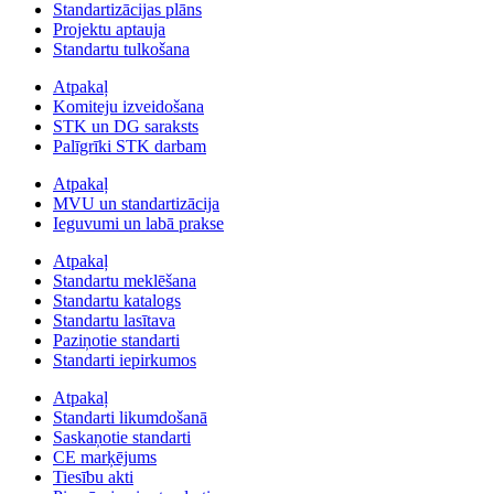
Standartizācijas plāns
Projektu aptauja
Standartu tulkošana
Atpakaļ
Komiteju izveidošana
STK un DG saraksts
Palīgrīki STK darbam
Atpakaļ
MVU un standartizācija
Ieguvumi un labā prakse
Atpakaļ
Standartu meklēšana
Standartu katalogs
Standartu lasītava
Paziņotie standarti
Standarti iepirkumos
Atpakaļ
Standarti likumdošanā
Saskaņotie standarti
CE marķējums
Tiesību akti