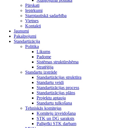
Atalgojuma politika
Pārskati
Iepirkumi
Starptautiskā sadarbība
Vietnes
Kontakti
Jaunumi
Pakalpojumi
Standartizācija
Politika
Likums
Padome
Sistēmas struktūrshēma
Stratēģija
Standartu izstrāde
Standartizācijas struktūra
Standartu veidi
Standartizācijas process
Standartizācijas plāns
Projektu aptauja
Standartu tulkošana
Tehniskās komitejas
Komiteju izveidošana
STK un DG saraksts
Palīgrīki STK darbam