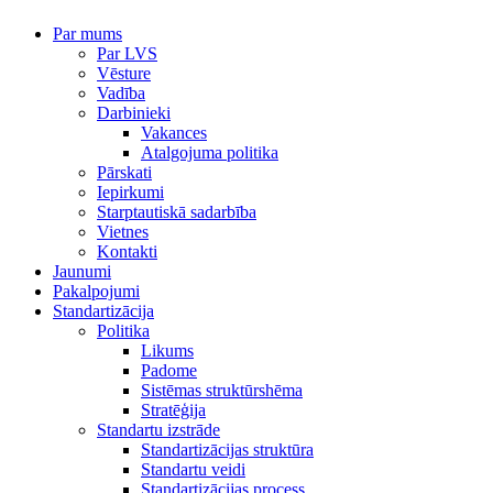
Par mums
Par LVS
Vēsture
Vadība
Darbinieki
Vakances
Atalgojuma politika
Pārskati
Iepirkumi
Starptautiskā sadarbība
Vietnes
Kontakti
Jaunumi
Pakalpojumi
Standartizācija
Politika
Likums
Padome
Sistēmas struktūrshēma
Stratēģija
Standartu izstrāde
Standartizācijas struktūra
Standartu veidi
Standartizācijas process