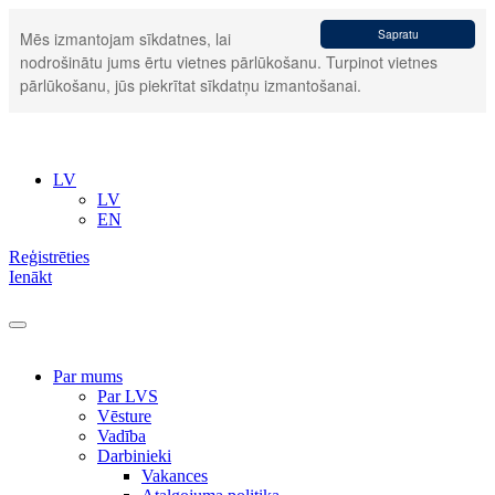
Sapratu
Mēs izmantojam sīkdatnes, lai
nodrošinātu jums ērtu vietnes pārlūkošanu. Turpinot vietnes
pārlūkošanu, jūs piekrītat sīkdatņu izmantošanai.
LV
LV
EN
Reģistrēties
Ienākt
Par mums
Par LVS
Vēsture
Vadība
Darbinieki
Vakances