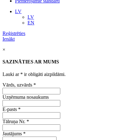
Piemērojamie standarti
LV
LV
EN
Reģistrēties
Ienākt
×
SAZINĀTIES AR MUMS
Lauki ar
*
ir obligāti aizpildāmi.
Vārds, uzvārds
*
Uzņēmuma nosaukums
E-pasts
*
Tālruņa Nr.
*
Jautājums
*