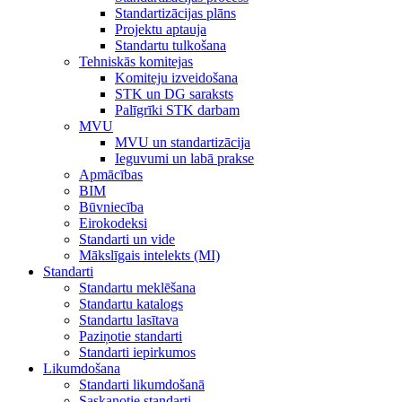
Standartizācijas plāns
Projektu aptauja
Standartu tulkošana
Tehniskās komitejas
Komiteju izveidošana
STK un DG saraksts
Palīgrīki STK darbam
MVU
MVU un standartizācija
Ieguvumi un labā prakse
Apmācības
BIM
Būvniecība
Eirokodeksi
Standarti un vide
Mākslīgais intelekts (MI)
Standarti
Standartu meklēšana
Standartu katalogs
Standartu lasītava
Paziņotie standarti
Standarti iepirkumos
Likumdošana
Standarti likumdošanā
Saskaņotie standarti