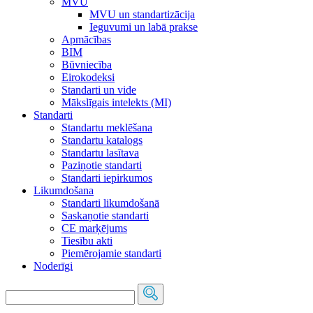
MVU
MVU un standartizācija
Ieguvumi un labā prakse
Apmācības
BIM
Būvniecība
Eirokodeksi
Standarti un vide
Mākslīgais intelekts (MI)
Standarti
Standartu meklēšana
Standartu katalogs
Standartu lasītava
Paziņotie standarti
Standarti iepirkumos
Likumdošana
Standarti likumdošanā
Saskaņotie standarti
CE marķējums
Tiesību akti
Piemērojamie standarti
Noderīgi