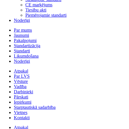
CE marķējums
Tiesību akti
Piemērojamie standarti
Noderīgi
Par mums
Jaunumi
Pakalpojumi
Standartizācija
Standarti
Likumdošana
Noderīgi
Atpakaļ
Par LVS
Vēsture
Vadība
Darbinieki
Pārskati
Iepirkumi
Starptautiskā sadarbība
Vietnes
Kontakti
Atpakaļ