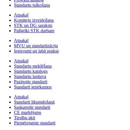
Standartu tulkošana
Atpakaļ
Komiteju izveidošana
STK un DG saraksts
Palīgrīki STK darbam
Atpakaļ
MVU un standartizācija
Ieguvumi un labā prakse
Atpakaļ
Standartu meklēšana
Standartu katalogs
Standartu lasītava
Paziņotie standarti
Standarti iepirkumos
Atpakaļ
Standarti likumdošanā
Saskaņotie standarti
CE marķējums
Tiesību akti
Piemērojamie standarti