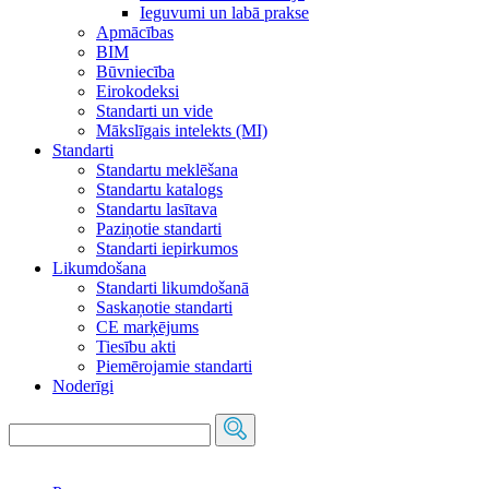
Ieguvumi un labā prakse
Apmācības
BIM
Būvniecība
Eirokodeksi
Standarti un vide
Mākslīgais intelekts (MI)
Standarti
Standartu meklēšana
Standartu katalogs
Standartu lasītava
Paziņotie standarti
Standarti iepirkumos
Likumdošana
Standarti likumdošanā
Saskaņotie standarti
CE marķējums
Tiesību akti
Piemērojamie standarti
Noderīgi