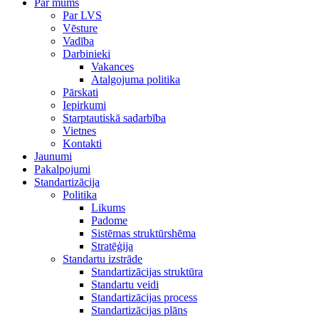
Par mums
Par LVS
Vēsture
Vadība
Darbinieki
Vakances
Atalgojuma politika
Pārskati
Iepirkumi
Starptautiskā sadarbība
Vietnes
Kontakti
Jaunumi
Pakalpojumi
Standartizācija
Politika
Likums
Padome
Sistēmas struktūrshēma
Stratēģija
Standartu izstrāde
Standartizācijas struktūra
Standartu veidi
Standartizācijas process
Standartizācijas plāns