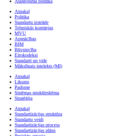
Atalgojuma politika
Atpakaļ
Politika
Standartu izstrāde
Tehniskās komitejas
MVU
Apmācības
BIM
Būvniecība
Eirokodeksi
Standarti un vide
Mākslīgais intelekts (MI)
Atpakaļ
Likums
Padome
Sistēmas struktūrshēma
Stratēģija
Atpakaļ
Standartizācijas struktūra
Standartu veidi
Standartizācijas process
Standartizācijas plāns
Projektu aptauja