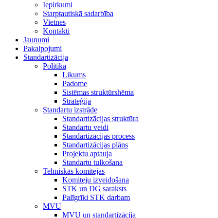
Iepirkumi
Starptautiskā sadarbība
Vietnes
Kontakti
Jaunumi
Pakalpojumi
Standartizācija
Politika
Likums
Padome
Sistēmas struktūrshēma
Stratēģija
Standartu izstrāde
Standartizācijas struktūra
Standartu veidi
Standartizācijas process
Standartizācijas plāns
Projektu aptauja
Standartu tulkošana
Tehniskās komitejas
Komiteju izveidošana
STK un DG saraksts
Palīgrīki STK darbam
MVU
MVU un standartizācija