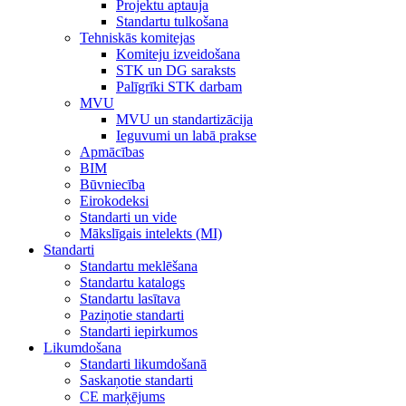
Projektu aptauja
Standartu tulkošana
Tehniskās komitejas
Komiteju izveidošana
STK un DG saraksts
Palīgrīki STK darbam
MVU
MVU un standartizācija
Ieguvumi un labā prakse
Apmācības
BIM
Būvniecība
Eirokodeksi
Standarti un vide
Mākslīgais intelekts (MI)
Standarti
Standartu meklēšana
Standartu katalogs
Standartu lasītava
Paziņotie standarti
Standarti iepirkumos
Likumdošana
Standarti likumdošanā
Saskaņotie standarti
CE marķējums