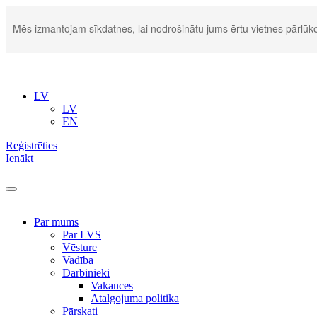
Mēs izmantojam sīkdatnes, lai nodrošinātu jums ērtu vietnes pārlūko
LV
LV
EN
Reģistrēties
Ienākt
Par mums
Par LVS
Vēsture
Vadība
Darbinieki
Vakances
Atalgojuma politika
Pārskati