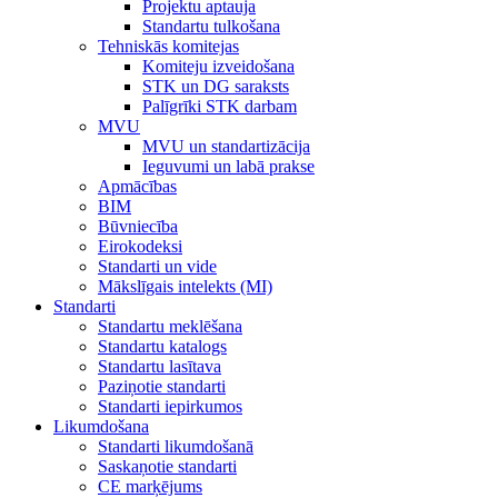
Projektu aptauja
Standartu tulkošana
Tehniskās komitejas
Komiteju izveidošana
STK un DG saraksts
Palīgrīki STK darbam
MVU
MVU un standartizācija
Ieguvumi un labā prakse
Apmācības
BIM
Būvniecība
Eirokodeksi
Standarti un vide
Mākslīgais intelekts (MI)
Standarti
Standartu meklēšana
Standartu katalogs
Standartu lasītava
Paziņotie standarti
Standarti iepirkumos
Likumdošana
Standarti likumdošanā
Saskaņotie standarti
CE marķējums