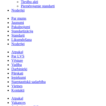
Tiesību akti
Piemērojamie standarti
Noderīgi
Par mums
Jaunumi
Pakalpojumi
Standartizācija
Standarti
Likumdošana
Noderīgi
Atpakaļ
Par LVS
Vēsture
Vadība
Darbinieki
Pārskati
Iepirkumi
Starptautiskā sadarbība
Vietnes
Kontakti
Atpakaļ
Vakances