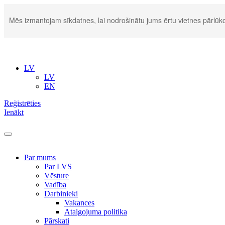
Mēs izmantojam sīkdatnes, lai nodrošinātu jums ērtu vietnes pārlūko
LV
LV
EN
Reģistrēties
Ienākt
Par mums
Par LVS
Vēsture
Vadība
Darbinieki
Vakances
Atalgojuma politika
Pārskati