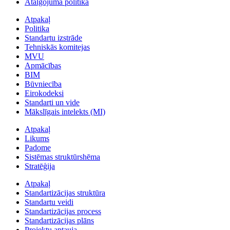
Atalgojuma politika
Atpakaļ
Politika
Standartu izstrāde
Tehniskās komitejas
MVU
Apmācības
BIM
Būvniecība
Eirokodeksi
Standarti un vide
Mākslīgais intelekts (MI)
Atpakaļ
Likums
Padome
Sistēmas struktūrshēma
Stratēģija
Atpakaļ
Standartizācijas struktūra
Standartu veidi
Standartizācijas process
Standartizācijas plāns
Projektu aptauja