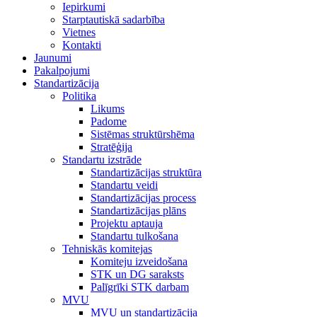
Iepirkumi
Starptautiskā sadarbība
Vietnes
Kontakti
Jaunumi
Pakalpojumi
Standartizācija
Politika
Likums
Padome
Sistēmas struktūrshēma
Stratēģija
Standartu izstrāde
Standartizācijas struktūra
Standartu veidi
Standartizācijas process
Standartizācijas plāns
Projektu aptauja
Standartu tulkošana
Tehniskās komitejas
Komiteju izveidošana
STK un DG saraksts
Palīgrīki STK darbam
MVU
MVU un standartizācija