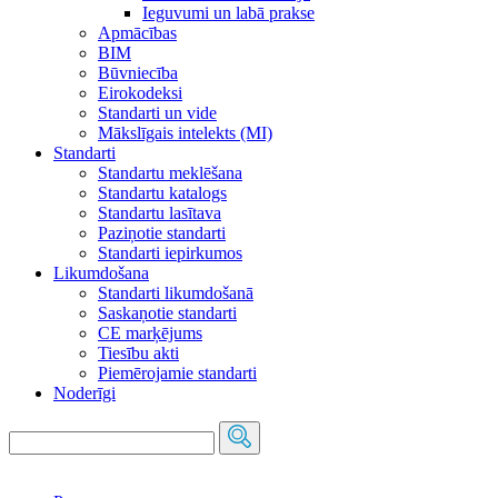
Ieguvumi un labā prakse
Apmācības
BIM
Būvniecība
Eirokodeksi
Standarti un vide
Mākslīgais intelekts (MI)
Standarti
Standartu meklēšana
Standartu katalogs
Standartu lasītava
Paziņotie standarti
Standarti iepirkumos
Likumdošana
Standarti likumdošanā
Saskaņotie standarti
CE marķējums
Tiesību akti
Piemērojamie standarti
Noderīgi