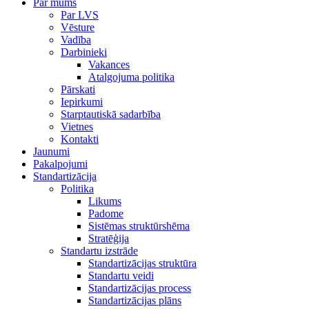
Par mums
Par LVS
Vēsture
Vadība
Darbinieki
Vakances
Atalgojuma politika
Pārskati
Iepirkumi
Starptautiskā sadarbība
Vietnes
Kontakti
Jaunumi
Pakalpojumi
Standartizācija
Politika
Likums
Padome
Sistēmas struktūrshēma
Stratēģija
Standartu izstrāde
Standartizācijas struktūra
Standartu veidi
Standartizācijas process
Standartizācijas plāns