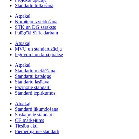
Standartu tulkošana
Atpakaļ
Komiteju izveidošana
STK un DG saraksts
Palīgrīki STK darbam
Atpakaļ
MVU un standartizācija
Ieguvumi un labā prakse
Atpakaļ
Standartu meklēšana
Standartu katalogs
Standartu lasītava
Paziņotie standarti
Standarti iepirkumos
Atpakaļ
Standarti likumdošanā
Saskaņotie standarti
CE marķējums
Tiesību akti
Piemērojamie standarti