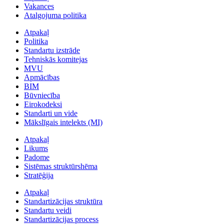
Vakances
Atalgojuma politika
Atpakaļ
Politika
Standartu izstrāde
Tehniskās komitejas
MVU
Apmācības
BIM
Būvniecība
Eirokodeksi
Standarti un vide
Mākslīgais intelekts (MI)
Atpakaļ
Likums
Padome
Sistēmas struktūrshēma
Stratēģija
Atpakaļ
Standartizācijas struktūra
Standartu veidi
Standartizācijas process