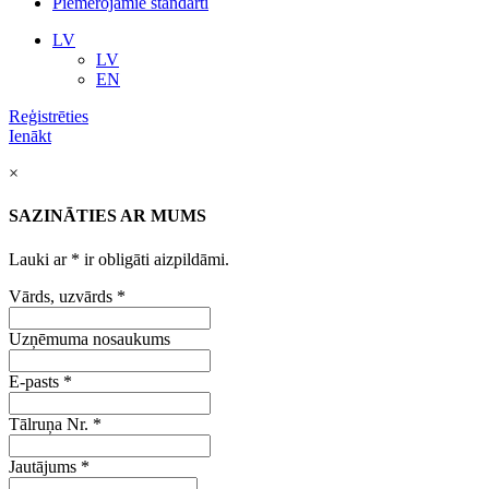
Piemērojamie standarti
LV
LV
EN
Reģistrēties
Ienākt
×
SAZINĀTIES AR MUMS
Lauki ar
*
ir obligāti aizpildāmi.
Vārds, uzvārds
*
Uzņēmuma nosaukums
E-pasts
*
Tālruņa Nr.
*
Jautājums
*