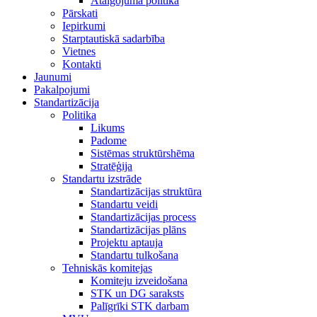
Atalgojuma politika
Pārskati
Iepirkumi
Starptautiskā sadarbība
Vietnes
Kontakti
Jaunumi
Pakalpojumi
Standartizācija
Politika
Likums
Padome
Sistēmas struktūrshēma
Stratēģija
Standartu izstrāde
Standartizācijas struktūra
Standartu veidi
Standartizācijas process
Standartizācijas plāns
Projektu aptauja
Standartu tulkošana
Tehniskās komitejas
Komiteju izveidošana
STK un DG saraksts
Palīgrīki STK darbam