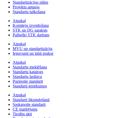
Standartizācijas plāns
Projektu aptauja
Standartu tulkošana
Atpakaļ
Komiteju izveidošana
STK un DG saraksts
Palīgrīki STK darbam
Atpakaļ
MVU un standartizācija
Ieguvumi un labā prakse
Atpakaļ
Standartu meklēšana
Standartu katalogs
Standartu lasītava
Paziņotie standarti
Standarti iepirkumos
Atpakaļ
Standarti likumdošanā
Saskaņotie standarti
CE marķējums
Tiesību akti