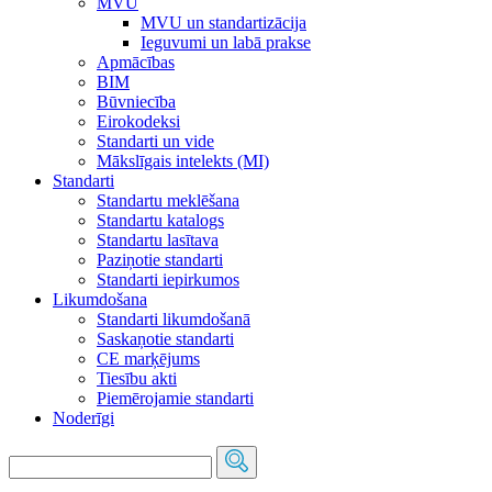
MVU
MVU un standartizācija
Ieguvumi un labā prakse
Apmācības
BIM
Būvniecība
Eirokodeksi
Standarti un vide
Mākslīgais intelekts (MI)
Standarti
Standartu meklēšana
Standartu katalogs
Standartu lasītava
Paziņotie standarti
Standarti iepirkumos
Likumdošana
Standarti likumdošanā
Saskaņotie standarti
CE marķējums
Tiesību akti
Piemērojamie standarti
Noderīgi