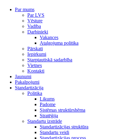
Par mums
Par LVS
Vēsture
Vadība
Darbinieki
Vakances
Atalgojuma politika
Pārskati
Iepirkumi
Starptautiskā sadarbība
Vietnes
Kontakti
Jaunumi
Pakalpojumi
Standartizācija
Politika
Likums
Padome
Sistēmas struktūrshēma
Stratēģija
Standartu izstrāde
Standartizācijas struktūra
Standartu veidi
Standartizācijas process