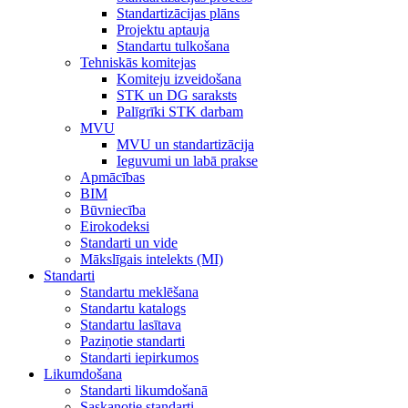
Standartizācijas plāns
Projektu aptauja
Standartu tulkošana
Tehniskās komitejas
Komiteju izveidošana
STK un DG saraksts
Palīgrīki STK darbam
MVU
MVU un standartizācija
Ieguvumi un labā prakse
Apmācības
BIM
Būvniecība
Eirokodeksi
Standarti un vide
Mākslīgais intelekts (MI)
Standarti
Standartu meklēšana
Standartu katalogs
Standartu lasītava
Paziņotie standarti
Standarti iepirkumos
Likumdošana
Standarti likumdošanā
Saskaņotie standarti