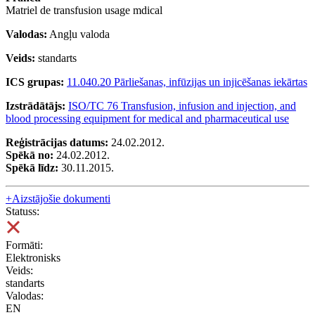
Matriel de transfusion usage mdical
Valodas:
Angļu valoda
Veids:
standarts
ICS grupas:
11.040.20 Pārliešanas, infūzijas un injicēšanas iekārtas
Izstrādātājs:
ISO/TC 76 Transfusion, infusion and injection, and
blood processing equipment for medical and pharmaceutical use
Reģistrācijas datums:
24.02.2012.
Spēkā no:
24.02.2012.
Spēkā līdz:
30.11.2015.
+
Aizstājošie dokumenti
Statuss:
Formāti:
Elektronisks
Veids:
standarts
Valodas:
EN