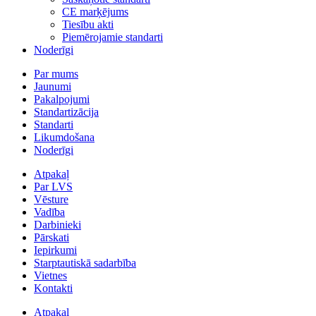
CE marķējums
Tiesību akti
Piemērojamie standarti
Noderīgi
Par mums
Jaunumi
Pakalpojumi
Standartizācija
Standarti
Likumdošana
Noderīgi
Atpakaļ
Par LVS
Vēsture
Vadība
Darbinieki
Pārskati
Iepirkumi
Starptautiskā sadarbība
Vietnes
Kontakti
Atpakaļ