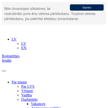
Sapratu
Mēs izmantojam sīkdatnes, lai
nodrošinātu jums ērtu vietnes pārlūkošanu. Turpinot vietnes
pārlūkošanu, jūs piekrītat sīkdatņu izmantošanai.
LV
LV
EN
Reģistrēties
Ienākt
Par mums
Par LVS
Vēsture
Vadība
Darbinieki
Vakances