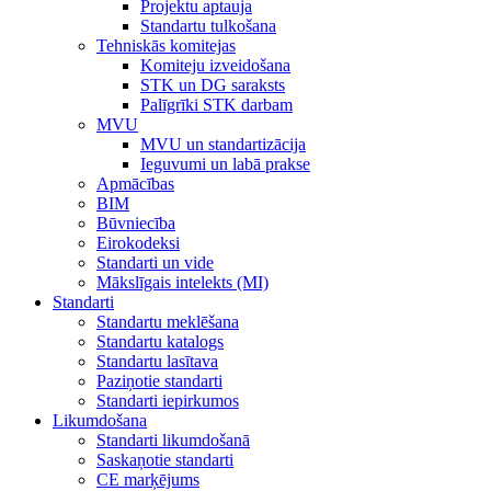
Projektu aptauja
Standartu tulkošana
Tehniskās komitejas
Komiteju izveidošana
STK un DG saraksts
Palīgrīki STK darbam
MVU
MVU un standartizācija
Ieguvumi un labā prakse
Apmācības
BIM
Būvniecība
Eirokodeksi
Standarti un vide
Mākslīgais intelekts (MI)
Standarti
Standartu meklēšana
Standartu katalogs
Standartu lasītava
Paziņotie standarti
Standarti iepirkumos
Likumdošana
Standarti likumdošanā
Saskaņotie standarti
CE marķējums