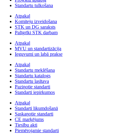
Standartu tulkošana
Atpakaļ
Komiteju izveidošana
STK un DG saraksts
Palīgrīki STK darbam
Atpakaļ
MVU un standartizācija
Ieguvumi un labā prakse
Atpakaļ
Standartu meklēšana
Standartu katalogs
Standartu lasītava
Paziņotie standarti
Standarti iepirkumos
Atpakaļ
Standarti likumdošanā
Saskaņotie standarti
CE marķējums
Tiesību akti
Piemērojamie standarti