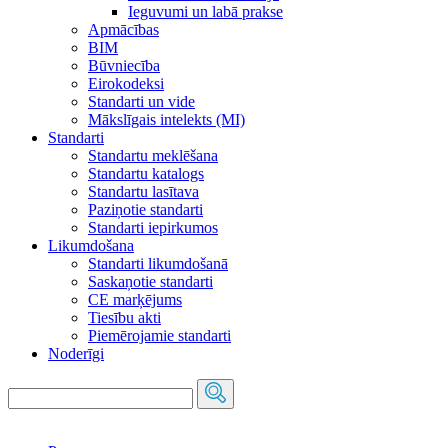
Ieguvumi un labā prakse
Apmācības
BIM
Būvniecība
Eirokodeksi
Standarti un vide
Mākslīgais intelekts (MI)
Standarti
Standartu meklēšana
Standartu katalogs
Standartu lasītava
Paziņotie standarti
Standarti iepirkumos
Likumdošana
Standarti likumdošanā
Saskaņotie standarti
CE marķējums
Tiesību akti
Piemērojamie standarti
Noderīgi