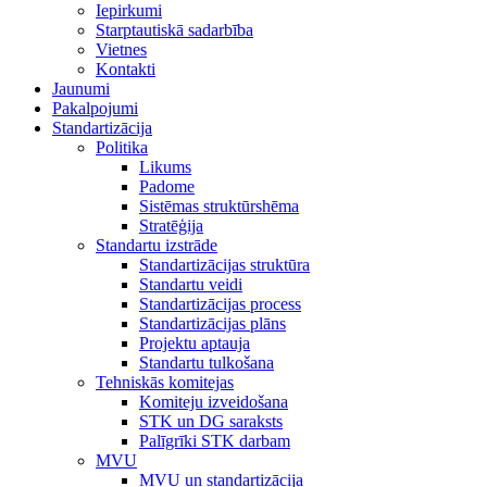
Iepirkumi
Starptautiskā sadarbība
Vietnes
Kontakti
Jaunumi
Pakalpojumi
Standartizācija
Politika
Likums
Padome
Sistēmas struktūrshēma
Stratēģija
Standartu izstrāde
Standartizācijas struktūra
Standartu veidi
Standartizācijas process
Standartizācijas plāns
Projektu aptauja
Standartu tulkošana
Tehniskās komitejas
Komiteju izveidošana
STK un DG saraksts
Palīgrīki STK darbam
MVU
MVU un standartizācija