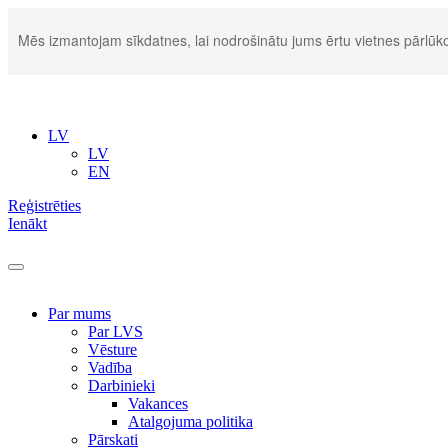
Mēs izmantojam sīkdatnes, lai nodrošinātu jums ērtu vietnes pārlūko
LV
LV
EN
Reģistrēties
Ienākt
Par mums
Par LVS
Vēsture
Vadība
Darbinieki
Vakances
Atalgojuma politika
Pārskati