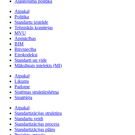
Atalgojuma politika
Atpakaļ
Politika
Standartu izstrāde
Tehniskās komitejas
MVU
Apmācības
BIM
Būvniecība
Eirokodeksi
Standarti un vide
Mākslīgais intelekts (MI)
Atpakaļ
Likums
Padome
Sistēmas struktūrshēma
Stratēģija
Atpakaļ
Standartizācijas struktūra
Standartu veidi
Standartizācijas process
Standartizācijas plāns
Projektu aptauja