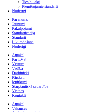
Tiesību akti
Piemērojamie standarti
Noderīgi
Par mums
Jaunumi
Pakalpojumi
Standartizācija
Standarti
Likumdošana
Noderīgi
Atpakaļ
Par LVS
Vēsture
Vadība
Darbinieki
Pārskati
Iepirkumi
Starptautiskā sadarbība
Vietnes
Kontakti
Atpakaļ
Vakances