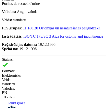
Poches de recueil d'urine
Valodas:
Angļu valoda
Veids:
standarts
ICS grupas:
11.180.20 Ostomijas un nesaturēšanas palīglīdzekļi
Izstrādātājs:
ISO/TC 173/SC 3 Aids for ostomy and incontinence
Reģistrācijas datums:
19.12.1996.
Spēkā no:
19.12.1996.
Statuss:
Formāti:
Elektronisks
Veids:
standarts
Valodas:
EN
105.92 €
Ielikt grozā