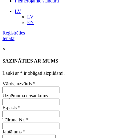
Piemērojamie standarti
LV
LV
EN
Reģistrēties
Ienākt
×
SAZINĀTIES AR MUMS
Lauki ar
*
ir obligāti aizpildāmi.
Vārds, uzvārds
*
Uzņēmuma nosaukums
E-pasts
*
Tālruņa Nr.
*
Jautājums
*