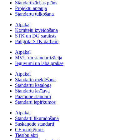
Standartizācijas plāns
Projektu aptauja
Standartu tulkošana
Atpakaļ
Komiteju izveidošana
STK un DG saraksts
Palīgrīki STK darbam
Atpakaļ
MVU un standartizācija
Ieguvumi un labā prakse
Atpakaļ
Standartu meklēšana
Standartu katalogs
Standartu lasītava
Paziņotie standarti
Standarti iepirkumos
Atpakaļ
Standarti likumdošanā
Saskaņotie standarti
CE marķējums
Tiesību akti