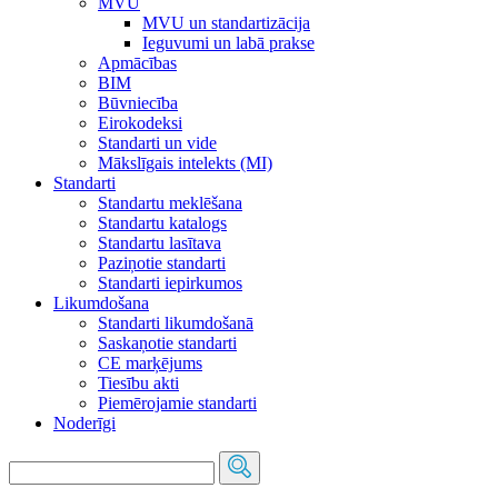
MVU
MVU un standartizācija
Ieguvumi un labā prakse
Apmācības
BIM
Būvniecība
Eirokodeksi
Standarti un vide
Mākslīgais intelekts (MI)
Standarti
Standartu meklēšana
Standartu katalogs
Standartu lasītava
Paziņotie standarti
Standarti iepirkumos
Likumdošana
Standarti likumdošanā
Saskaņotie standarti
CE marķējums
Tiesību akti
Piemērojamie standarti
Noderīgi