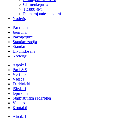
CE marķējums
Tiesību akti
Piemērojamie standarti
Noderīgi
Par mums
Jaunumi
Pakalpojumi
Standartizācija
Standarti
Likumdošana
Noderīgi
Atpakaļ
Par LVS
Vēsture
Vadība
Darbinieki
Pārskati
Iepirkumi
Starptautiskā sadarbība
Vietnes
Kontakti
Atpakaļ