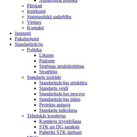
Atalgojuma politika
Pārskati
Iepirkumi
Starptautiskā sadarbība
Vietnes
Kontakti
Jaunumi
Pakalpojumi
Standartizācija
Politika
Likums
Padome
Sistēmas struktūrshēma
Stratēģija
Standartu izstrāde
Standartizācijas struktūra
Standartu veidi
Standartizācijas process
Standartizācijas plāns
Projektu aptauja
Standartu tulkošana
Tehniskās komitejas
Komiteju izveidošana
STK un DG saraksts
Palīgrīki STK darbam