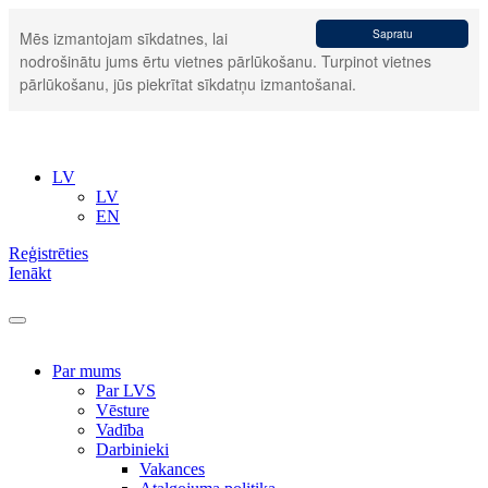
Sapratu
Mēs izmantojam sīkdatnes, lai
nodrošinātu jums ērtu vietnes pārlūkošanu. Turpinot vietnes
pārlūkošanu, jūs piekrītat sīkdatņu izmantošanai.
LV
LV
EN
Reģistrēties
Ienākt
Par mums
Par LVS
Vēsture
Vadība
Darbinieki
Vakances