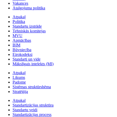
Vakances
Atalgojuma politika
Atpakaļ
Politika
Standartu izstrāde
Tehniskās komitejas
MVU
Apmācības
BIM
Būvniecība
Eirokodeksi
Standarti un vide
Mākslīgais intelekts (MI)
Atpakaļ
Likums
Padome
Sistēmas struktūrshēma
Stratēģija
Atpakaļ
Standartizācijas struktūra
Standartu veidi
Standartizācijas process