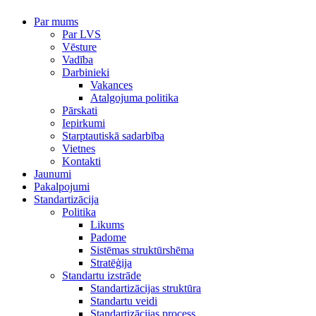
Par mums
Par LVS
Vēsture
Vadība
Darbinieki
Vakances
Atalgojuma politika
Pārskati
Iepirkumi
Starptautiskā sadarbība
Vietnes
Kontakti
Jaunumi
Pakalpojumi
Standartizācija
Politika
Likums
Padome
Sistēmas struktūrshēma
Stratēģija
Standartu izstrāde
Standartizācijas struktūra
Standartu veidi
Standartizācijas process