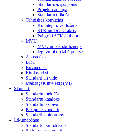
Standartizācijas plāns
Projektu aptauja
Standartu tulkošana
Tehniskās komitejas
Komiteju izveidošana
STK un DG saraksts
Palīgrīki STK darbam
MVU
MVU un standartizācija
Ieguvumi un labā prakse
Apmācības
BIM
Būvniecība
Eirokodeksi
Standarti un vide
Mākslīgais intelekts (MI)
Standarti
Standartu meklēšana
Standartu katalogs
Standartu lasītava
Paziņotie standarti
Standarti iepirkumos
Likumdošana
Standarti likumdošanā
Saskaņotie standarti