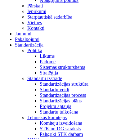
Atalgojuma politika
Pārskati
Iepirkumi
Starptautiskā sadarbība
Vietnes
Kontakti
Jaunumi
Pakalpojumi
Standartizācija
Politika
Likums
Padome
Sistēmas struktūrshēma
Stratēģija
Standartu izstrāde
Standartizācijas struktūra
Standartu veidi
Standartizācijas process
Standartizācijas plāns
Projektu aptauja
Standartu tulkošana
Tehniskās komitejas
Komiteju izveidošana
STK un DG saraksts
Palīgrīki STK darbam