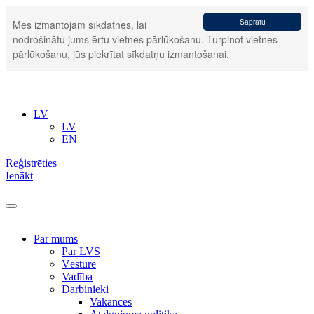
Sapratu
Mēs izmantojam sīkdatnes, lai
nodrošinātu jums ērtu vietnes pārlūkošanu. Turpinot vietnes
pārlūkošanu, jūs piekrītat sīkdatņu izmantošanai.
LV
LV
EN
Reģistrēties
Ienākt
Par mums
Par LVS
Vēsture
Vadība
Darbinieki
Vakances