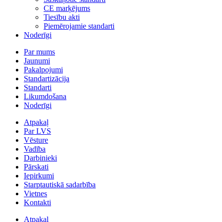
CE marķējums
Tiesību akti
Piemērojamie standarti
Noderīgi
Par mums
Jaunumi
Pakalpojumi
Standartizācija
Standarti
Likumdošana
Noderīgi
Atpakaļ
Par LVS
Vēsture
Vadība
Darbinieki
Pārskati
Iepirkumi
Starptautiskā sadarbība
Vietnes
Kontakti
Atpakaļ