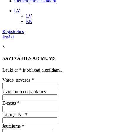
Piemērojamie standarti
LV
LV
EN
Reģistrēties
Ienākt
×
SAZINĀTIES AR MUMS
Lauki ar
*
ir obligāti aizpildāmi.
Vārds, uzvārds
*
Uzņēmuma nosaukums
E-pasts
*
Tālruņa Nr.
*
Jautājums
*