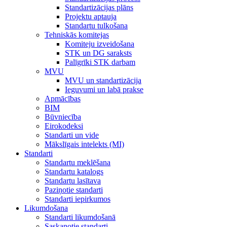
Standartizācijas plāns
Projektu aptauja
Standartu tulkošana
Tehniskās komitejas
Komiteju izveidošana
STK un DG saraksts
Palīgrīki STK darbam
MVU
MVU un standartizācija
Ieguvumi un labā prakse
Apmācības
BIM
Būvniecība
Eirokodeksi
Standarti un vide
Mākslīgais intelekts (MI)
Standarti
Standartu meklēšana
Standartu katalogs
Standartu lasītava
Paziņotie standarti
Standarti iepirkumos
Likumdošana
Standarti likumdošanā
Saskaņotie standarti