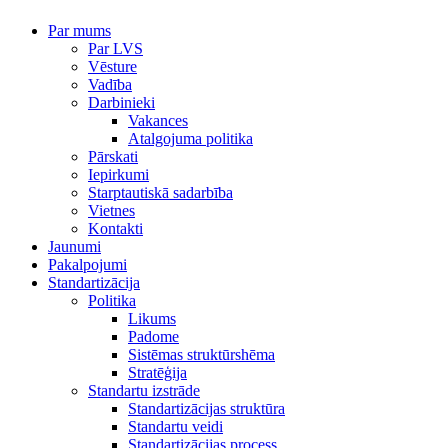
Par mums
Par LVS
Vēsture
Vadība
Darbinieki
Vakances
Atalgojuma politika
Pārskati
Iepirkumi
Starptautiskā sadarbība
Vietnes
Kontakti
Jaunumi
Pakalpojumi
Standartizācija
Politika
Likums
Padome
Sistēmas struktūrshēma
Stratēģija
Standartu izstrāde
Standartizācijas struktūra
Standartu veidi
Standartizācijas process