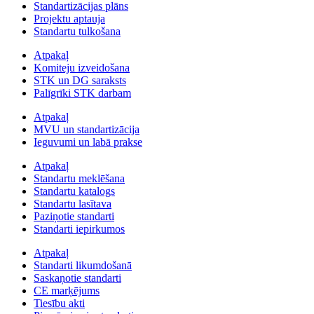
Standartizācijas plāns
Projektu aptauja
Standartu tulkošana
Atpakaļ
Komiteju izveidošana
STK un DG saraksts
Palīgrīki STK darbam
Atpakaļ
MVU un standartizācija
Ieguvumi un labā prakse
Atpakaļ
Standartu meklēšana
Standartu katalogs
Standartu lasītava
Paziņotie standarti
Standarti iepirkumos
Atpakaļ
Standarti likumdošanā
Saskaņotie standarti
CE marķējums
Tiesību akti