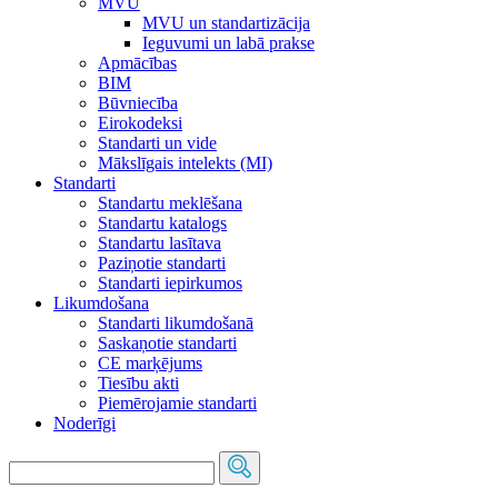
MVU
MVU un standartizācija
Ieguvumi un labā prakse
Apmācības
BIM
Būvniecība
Eirokodeksi
Standarti un vide
Mākslīgais intelekts (MI)
Standarti
Standartu meklēšana
Standartu katalogs
Standartu lasītava
Paziņotie standarti
Standarti iepirkumos
Likumdošana
Standarti likumdošanā
Saskaņotie standarti
CE marķējums
Tiesību akti
Piemērojamie standarti
Noderīgi