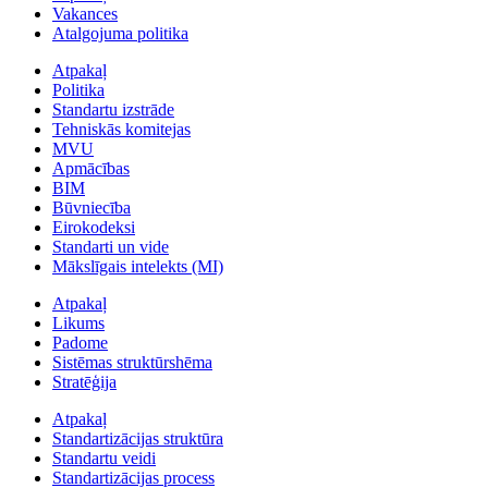
Vakances
Atalgojuma politika
Atpakaļ
Politika
Standartu izstrāde
Tehniskās komitejas
MVU
Apmācības
BIM
Būvniecība
Eirokodeksi
Standarti un vide
Mākslīgais intelekts (MI)
Atpakaļ
Likums
Padome
Sistēmas struktūrshēma
Stratēģija
Atpakaļ
Standartizācijas struktūra
Standartu veidi
Standartizācijas process