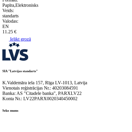
Papīra,Elektronisks
Veids:
standarts
Valodas:
EN
11.25 €
Ielikt grozā
SIA "Latvijas standarts"
K.Valdemāra iela 157, Rīga LV-1013, Latvija
Vienotais reģistrācijas Nr.: 40203084591
Banka: AS "Citadele banka", PARXLV22
Konta Nr.: LV22PARX0020340450002
Seko mums