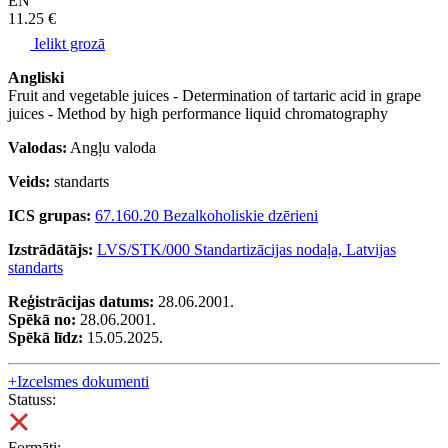
EN
11.25 €
Ielikt grozā
Angliski
Fruit and vegetable juices - Determination of tartaric acid in grape
juices - Method by high performance liquid chromatography
Valodas:
Angļu valoda
Veids:
standarts
ICS grupas:
67.160.20 Bezalkoholiskie dzērieni
Izstrādātājs:
LVS/STK/000 Standartizācijas nodaļa, Latvijas
standarts
Reģistrācijas datums:
28.06.2001.
Spēkā no:
28.06.2001.
Spēkā līdz:
15.05.2025.
+
Izcelsmes dokumenti
Statuss:
Formāti: