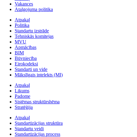
Vakances
Atalgojuma politika
Atpakaļ
Politika
Standartu izstrāde
Tehniskās komitejas
MVU
Apmācības
BIM
Būvniecība
Eirokodeksi
Standarti un vide
Mākslīgais intelekts (MI)
Atpakaļ
Likums
Padome
Sistēmas struktūrshēma
Stratēģija
Atpakaļ
Standartizācijas struktūra
Standartu veidi
Standartizācijas process