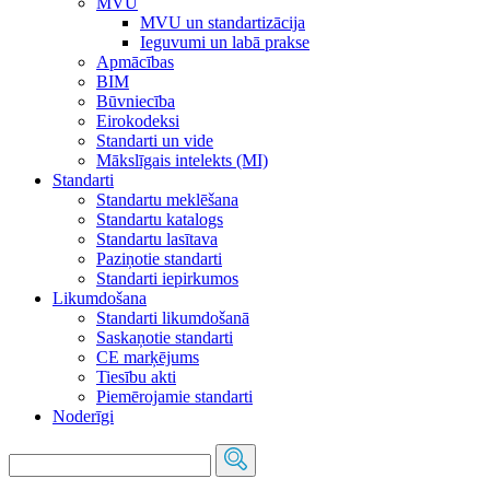
MVU
MVU un standartizācija
Ieguvumi un labā prakse
Apmācības
BIM
Būvniecība
Eirokodeksi
Standarti un vide
Mākslīgais intelekts (MI)
Standarti
Standartu meklēšana
Standartu katalogs
Standartu lasītava
Paziņotie standarti
Standarti iepirkumos
Likumdošana
Standarti likumdošanā
Saskaņotie standarti
CE marķējums
Tiesību akti
Piemērojamie standarti
Noderīgi