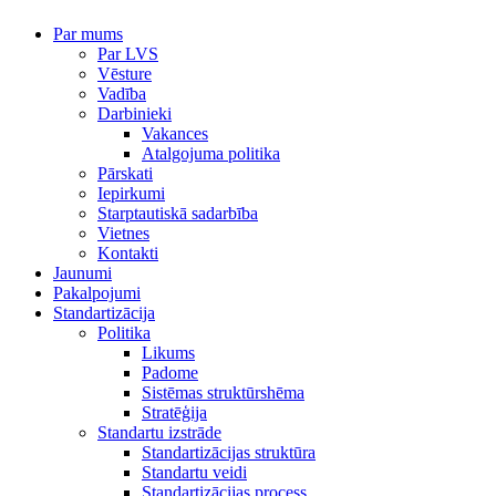
Par mums
Par LVS
Vēsture
Vadība
Darbinieki
Vakances
Atalgojuma politika
Pārskati
Iepirkumi
Starptautiskā sadarbība
Vietnes
Kontakti
Jaunumi
Pakalpojumi
Standartizācija
Politika
Likums
Padome
Sistēmas struktūrshēma
Stratēģija
Standartu izstrāde
Standartizācijas struktūra
Standartu veidi
Standartizācijas process