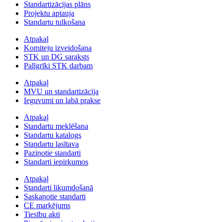
Standartizācijas plāns
Projektu aptauja
Standartu tulkošana
Atpakaļ
Komiteju izveidošana
STK un DG saraksts
Palīgrīki STK darbam
Atpakaļ
MVU un standartizācija
Ieguvumi un labā prakse
Atpakaļ
Standartu meklēšana
Standartu katalogs
Standartu lasītava
Paziņotie standarti
Standarti iepirkumos
Atpakaļ
Standarti likumdošanā
Saskaņotie standarti
CE marķējums
Tiesību akti