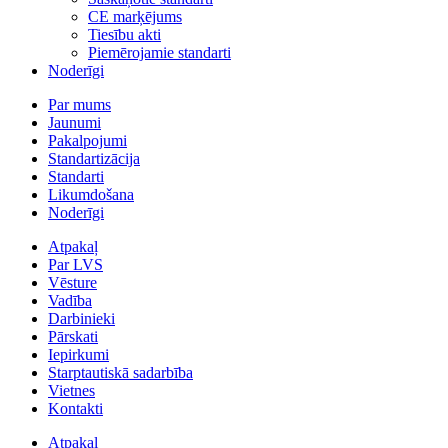
CE marķējums
Tiesību akti
Piemērojamie standarti
Noderīgi
Par mums
Jaunumi
Pakalpojumi
Standartizācija
Standarti
Likumdošana
Noderīgi
Atpakaļ
Par LVS
Vēsture
Vadība
Darbinieki
Pārskati
Iepirkumi
Starptautiskā sadarbība
Vietnes
Kontakti
Atpakaļ