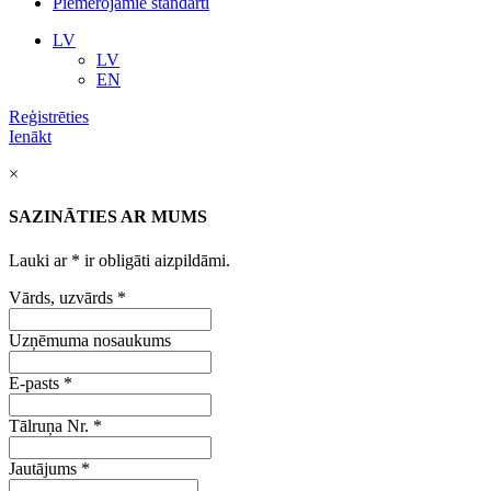
Piemērojamie standarti
LV
LV
EN
Reģistrēties
Ienākt
×
SAZINĀTIES AR MUMS
Lauki ar
*
ir obligāti aizpildāmi.
Vārds, uzvārds
*
Uzņēmuma nosaukums
E-pasts
*
Tālruņa Nr.
*
Jautājums
*