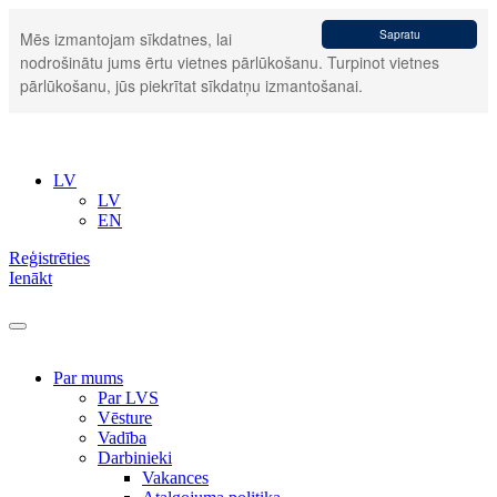
Sapratu
Mēs izmantojam sīkdatnes, lai
nodrošinātu jums ērtu vietnes pārlūkošanu. Turpinot vietnes
pārlūkošanu, jūs piekrītat sīkdatņu izmantošanai.
LV
LV
EN
Reģistrēties
Ienākt
Par mums
Par LVS
Vēsture
Vadība
Darbinieki
Vakances