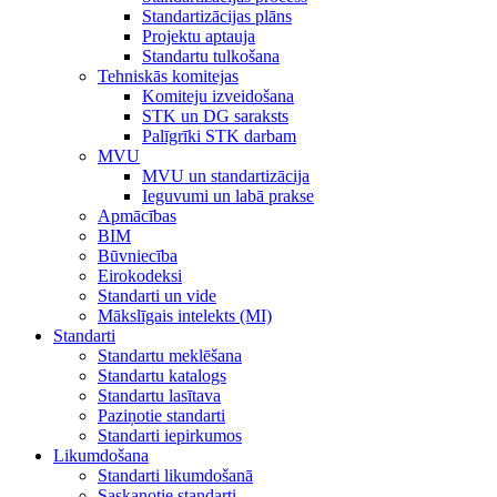
Standartizācijas plāns
Projektu aptauja
Standartu tulkošana
Tehniskās komitejas
Komiteju izveidošana
STK un DG saraksts
Palīgrīki STK darbam
MVU
MVU un standartizācija
Ieguvumi un labā prakse
Apmācības
BIM
Būvniecība
Eirokodeksi
Standarti un vide
Mākslīgais intelekts (MI)
Standarti
Standartu meklēšana
Standartu katalogs
Standartu lasītava
Paziņotie standarti
Standarti iepirkumos
Likumdošana
Standarti likumdošanā
Saskaņotie standarti