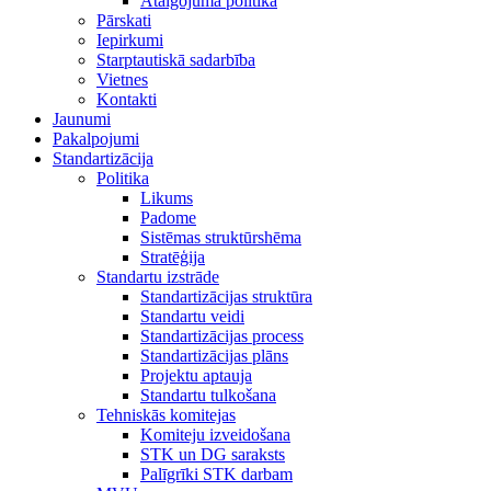
Atalgojuma politika
Pārskati
Iepirkumi
Starptautiskā sadarbība
Vietnes
Kontakti
Jaunumi
Pakalpojumi
Standartizācija
Politika
Likums
Padome
Sistēmas struktūrshēma
Stratēģija
Standartu izstrāde
Standartizācijas struktūra
Standartu veidi
Standartizācijas process
Standartizācijas plāns
Projektu aptauja
Standartu tulkošana
Tehniskās komitejas
Komiteju izveidošana
STK un DG saraksts
Palīgrīki STK darbam