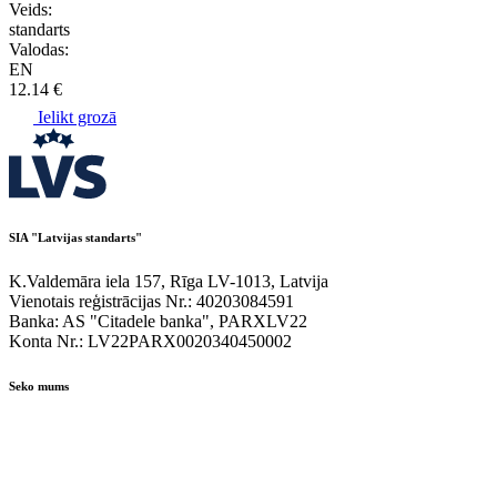
Veids:
standarts
Valodas:
EN
12.14 €
Ielikt grozā
SIA "Latvijas standarts"
K.Valdemāra iela 157, Rīga LV-1013, Latvija
Vienotais reģistrācijas Nr.: 40203084591
Banka: AS "Citadele banka", PARXLV22
Konta Nr.: LV22PARX0020340450002
Seko mums