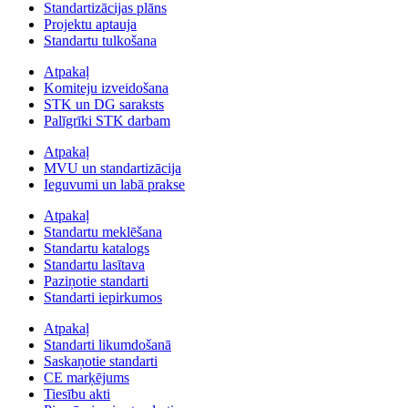
Standartizācijas plāns
Projektu aptauja
Standartu tulkošana
Atpakaļ
Komiteju izveidošana
STK un DG saraksts
Palīgrīki STK darbam
Atpakaļ
MVU un standartizācija
Ieguvumi un labā prakse
Atpakaļ
Standartu meklēšana
Standartu katalogs
Standartu lasītava
Paziņotie standarti
Standarti iepirkumos
Atpakaļ
Standarti likumdošanā
Saskaņotie standarti
CE marķējums
Tiesību akti