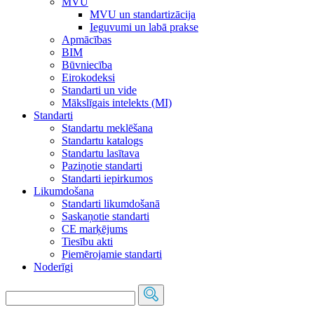
MVU
MVU un standartizācija
Ieguvumi un labā prakse
Apmācības
BIM
Būvniecība
Eirokodeksi
Standarti un vide
Mākslīgais intelekts (MI)
Standarti
Standartu meklēšana
Standartu katalogs
Standartu lasītava
Paziņotie standarti
Standarti iepirkumos
Likumdošana
Standarti likumdošanā
Saskaņotie standarti
CE marķējums
Tiesību akti
Piemērojamie standarti
Noderīgi