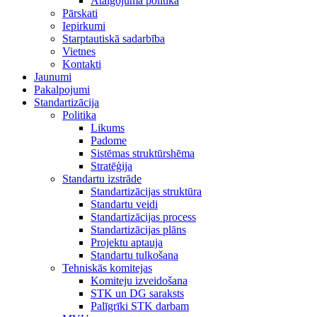
Atalgojuma politika
Pārskati
Iepirkumi
Starptautiskā sadarbība
Vietnes
Kontakti
Jaunumi
Pakalpojumi
Standartizācija
Politika
Likums
Padome
Sistēmas struktūrshēma
Stratēģija
Standartu izstrāde
Standartizācijas struktūra
Standartu veidi
Standartizācijas process
Standartizācijas plāns
Projektu aptauja
Standartu tulkošana
Tehniskās komitejas
Komiteju izveidošana
STK un DG saraksts
Palīgrīki STK darbam