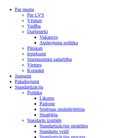
Par mums
Par LVS
Vēsture
Vadība
Darbinieki
Vakances
Atalgojuma politika
Pārskati
Iepirkumi
Starptautiskā sadarbība
Vietnes
Kontakti
Jaunumi
Pakalpojumi
Standartizācija
Politika
Likums
Padome
Sistēmas struktūrshēma
Stratēģija
Standartu izstrāde
Standartizācijas struktūra
Standartu veidi
Standartizācijas process