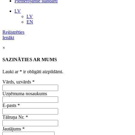
Piemērojamie standarti
LV
LV
EN
Reģistrēties
Ienākt
×
SAZINĀTIES AR MUMS
Lauki ar
*
ir obligāti aizpildāmi.
Vārds, uzvārds
*
Uzņēmuma nosaukums
E-pasts
*
Tālruņa Nr.
*
Jautājums
*