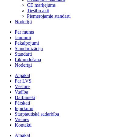
CE marķējums
Tiesību akti
Piemērojamie standarti
Noderīgi
Par mums
Jaunumi
Pakalpojumi
Standartizācija
Standarti
Likumdošana
Noderīgi
Atpakaļ
Par LVS
Vēsture
Vadība
Darbinieki
Pārskati
Iepirkumi
Starptautiskā sadarbība
Vietnes
Kontakti
Atpakaļ