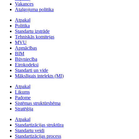
Vakances
Atalgojuma politika
Atpakaļ
Politika
Standartu izstrāde
Tehniskās komitejas
MVU
Apmācības
BIM
Būvniecība
Eirokodeksi
Standarti un vide
Mākslīgais intelekts (MI)
Atpakaļ
Likums
Padome
Sistēmas struktūrshēma
Stratēģija
Atpakaļ
Standartizācijas struktūra
Standartu veidi
Standartizācijas process