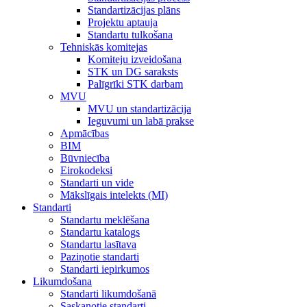
Standartizācijas plāns
Projektu aptauja
Standartu tulkošana
Tehniskās komitejas
Komiteju izveidošana
STK un DG saraksts
Palīgrīki STK darbam
MVU
MVU un standartizācija
Ieguvumi un labā prakse
Apmācības
BIM
Būvniecība
Eirokodeksi
Standarti un vide
Mākslīgais intelekts (MI)
Standarti
Standartu meklēšana
Standartu katalogs
Standartu lasītava
Paziņotie standarti
Standarti iepirkumos
Likumdošana
Standarti likumdošanā
Saskaņotie standarti