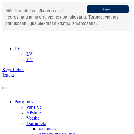
Sapratu
Mēs izmantojam sīkdatnes, lai
nodrošinātu jums ērtu vietnes pārlūkošanu. Turpinot vietnes
pārlūkošanu, jūs piekrītat sīkdatņu izmantošanai.
LV
LV
EN
Reģistrēties
Ienākt
Par mums
Par LVS
Vēsture
Vadība
Darbinieki
Vakances