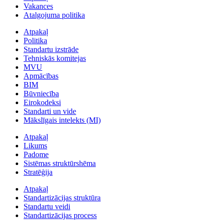
Vakances
Atalgojuma politika
Atpakaļ
Politika
Standartu izstrāde
Tehniskās komitejas
MVU
Apmācības
BIM
Būvniecība
Eirokodeksi
Standarti un vide
Mākslīgais intelekts (MI)
Atpakaļ
Likums
Padome
Sistēmas struktūrshēma
Stratēģija
Atpakaļ
Standartizācijas struktūra
Standartu veidi
Standartizācijas process