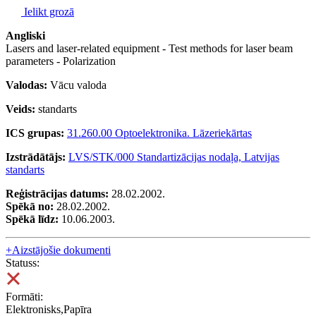
Ielikt grozā
Angliski
Lasers and laser-related equipment - Test methods for laser beam
parameters - Polarization
Valodas:
Vācu valoda
Veids:
standarts
ICS grupas:
31.260.00 Optoelektronika. Lāzeriekārtas
Izstrādātājs:
LVS/STK/000 Standartizācijas nodaļa, Latvijas
standarts
Reģistrācijas datums:
28.02.2002.
Spēkā no:
28.02.2002.
Spēkā līdz:
10.06.2003.
+
Aizstājošie dokumenti
Statuss:
Formāti:
Elektronisks,Papīra