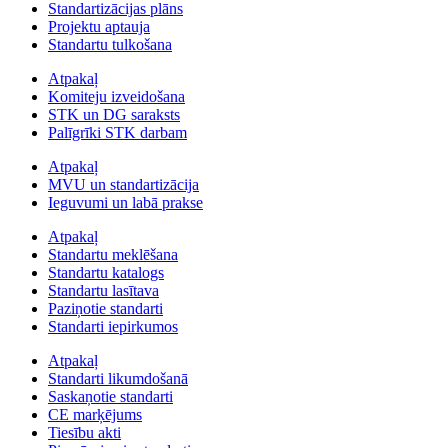
Standartizācijas plāns
Projektu aptauja
Standartu tulkošana
Atpakaļ
Komiteju izveidošana
STK un DG saraksts
Palīgrīki STK darbam
Atpakaļ
MVU un standartizācija
Ieguvumi un labā prakse
Atpakaļ
Standartu meklēšana
Standartu katalogs
Standartu lasītava
Paziņotie standarti
Standarti iepirkumos
Atpakaļ
Standarti likumdošanā
Saskaņotie standarti
CE marķējums
Tiesību akti