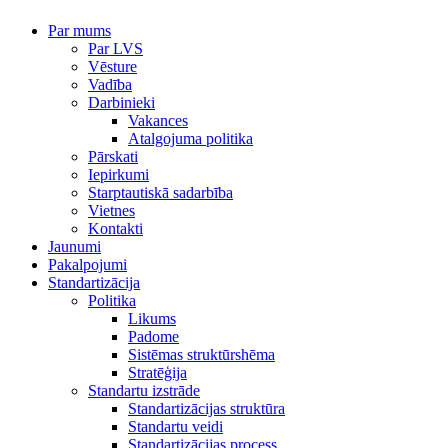
Par mums
Par LVS
Vēsture
Vadība
Darbinieki
Vakances
Atalgojuma politika
Pārskati
Iepirkumi
Starptautiskā sadarbība
Vietnes
Kontakti
Jaunumi
Pakalpojumi
Standartizācija
Politika
Likums
Padome
Sistēmas struktūrshēma
Stratēģija
Standartu izstrāde
Standartizācijas struktūra
Standartu veidi
Standartizācijas process