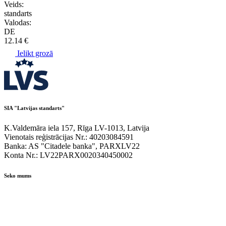
Veids:
standarts
Valodas:
DE
12.14 €
Ielikt grozā
SIA "Latvijas standarts"
K.Valdemāra iela 157, Rīga LV-1013, Latvija
Vienotais reģistrācijas Nr.: 40203084591
Banka: AS "Citadele banka", PARXLV22
Konta Nr.: LV22PARX0020340450002
Seko mums