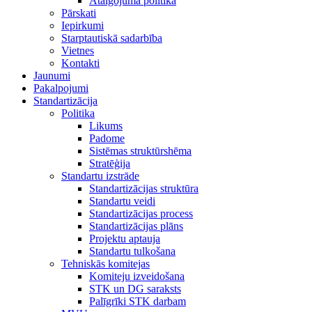
Atalgojuma politika
Pārskati
Iepirkumi
Starptautiskā sadarbība
Vietnes
Kontakti
Jaunumi
Pakalpojumi
Standartizācija
Politika
Likums
Padome
Sistēmas struktūrshēma
Stratēģija
Standartu izstrāde
Standartizācijas struktūra
Standartu veidi
Standartizācijas process
Standartizācijas plāns
Projektu aptauja
Standartu tulkošana
Tehniskās komitejas
Komiteju izveidošana
STK un DG saraksts
Palīgrīki STK darbam