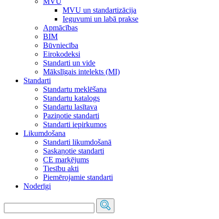
MVU
MVU un standartizācija
Ieguvumi un labā prakse
Apmācības
BIM
Būvniecība
Eirokodeksi
Standarti un vide
Mākslīgais intelekts (MI)
Standarti
Standartu meklēšana
Standartu katalogs
Standartu lasītava
Paziņotie standarti
Standarti iepirkumos
Likumdošana
Standarti likumdošanā
Saskaņotie standarti
CE marķējums
Tiesību akti
Piemērojamie standarti
Noderīgi