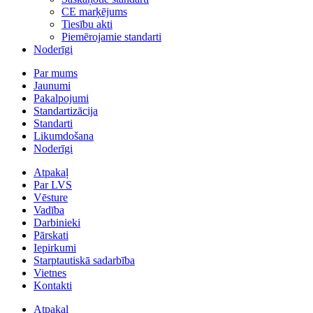
CE marķējums
Tiesību akti
Piemērojamie standarti
Noderīgi
Par mums
Jaunumi
Pakalpojumi
Standartizācija
Standarti
Likumdošana
Noderīgi
Atpakaļ
Par LVS
Vēsture
Vadība
Darbinieki
Pārskati
Iepirkumi
Starptautiskā sadarbība
Vietnes
Kontakti
Atpakaļ