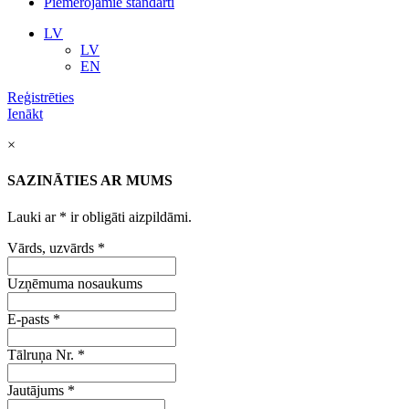
Piemērojamie standarti
LV
LV
EN
Reģistrēties
Ienākt
×
SAZINĀTIES AR MUMS
Lauki ar
*
ir obligāti aizpildāmi.
Vārds, uzvārds
*
Uzņēmuma nosaukums
E-pasts
*
Tālruņa Nr.
*
Jautājums
*