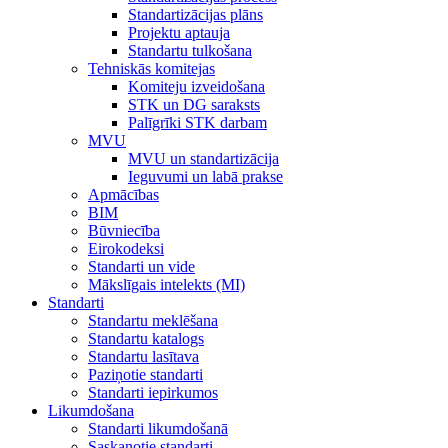
Standartizācijas plāns
Projektu aptauja
Standartu tulkošana
Tehniskās komitejas
Komiteju izveidošana
STK un DG saraksts
Palīgrīki STK darbam
MVU
MVU un standartizācija
Ieguvumi un labā prakse
Apmācības
BIM
Būvniecība
Eirokodeksi
Standarti un vide
Mākslīgais intelekts (MI)
Standarti
Standartu meklēšana
Standartu katalogs
Standartu lasītava
Paziņotie standarti
Standarti iepirkumos
Likumdošana
Standarti likumdošanā
Saskaņotie standarti