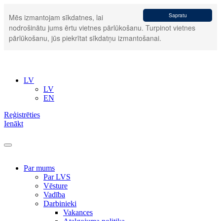
Sapratu
Mēs izmantojam sīkdatnes, lai
nodrošinātu jums ērtu vietnes pārlūkošanu. Turpinot vietnes
pārlūkošanu, jūs piekrītat sīkdatņu izmantošanai.
LV
LV
EN
Reģistrēties
Ienākt
Par mums
Par LVS
Vēsture
Vadība
Darbinieki
Vakances