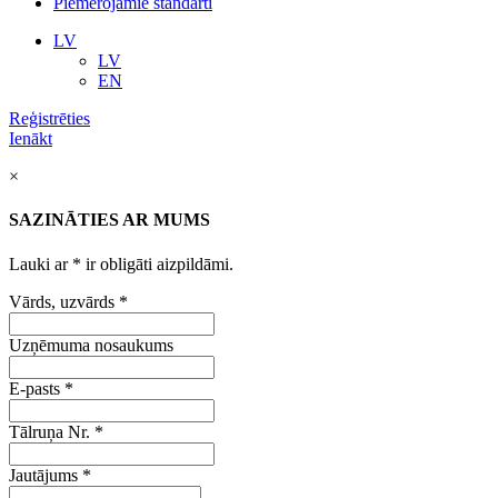
Piemērojamie standarti
LV
LV
EN
Reģistrēties
Ienākt
×
SAZINĀTIES AR MUMS
Lauki ar
*
ir obligāti aizpildāmi.
Vārds, uzvārds
*
Uzņēmuma nosaukums
E-pasts
*
Tālruņa Nr.
*
Jautājums
*