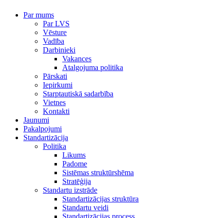
Par mums
Par LVS
Vēsture
Vadība
Darbinieki
Vakances
Atalgojuma politika
Pārskati
Iepirkumi
Starptautiskā sadarbība
Vietnes
Kontakti
Jaunumi
Pakalpojumi
Standartizācija
Politika
Likums
Padome
Sistēmas struktūrshēma
Stratēģija
Standartu izstrāde
Standartizācijas struktūra
Standartu veidi
Standartizācijas process