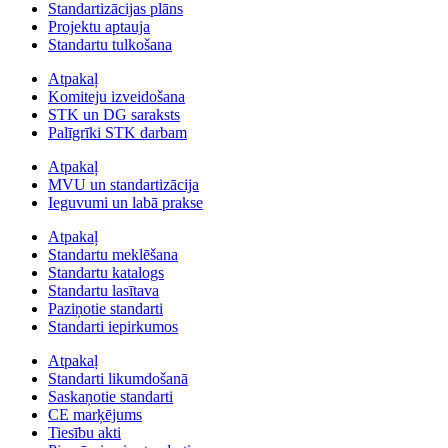
Standartizācijas plāns
Projektu aptauja
Standartu tulkošana
Atpakaļ
Komiteju izveidošana
STK un DG saraksts
Palīgrīki STK darbam
Atpakaļ
MVU un standartizācija
Ieguvumi un labā prakse
Atpakaļ
Standartu meklēšana
Standartu katalogs
Standartu lasītava
Paziņotie standarti
Standarti iepirkumos
Atpakaļ
Standarti likumdošanā
Saskaņotie standarti
CE marķējums
Tiesību akti