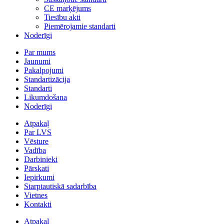
CE marķējums
Tiesību akti
Piemērojamie standarti
Noderīgi
Par mums
Jaunumi
Pakalpojumi
Standartizācija
Standarti
Likumdošana
Noderīgi
Atpakaļ
Par LVS
Vēsture
Vadība
Darbinieki
Pārskati
Iepirkumi
Starptautiskā sadarbība
Vietnes
Kontakti
Atpakaļ