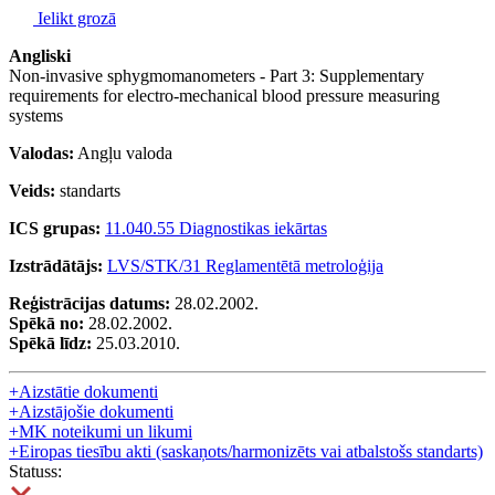
Ielikt grozā
Angliski
Non-invasive sphygmomanometers - Part 3: Supplementary
requirements for electro-mechanical blood pressure measuring
systems
Valodas:
Angļu valoda
Veids:
standarts
ICS grupas:
11.040.55 Diagnostikas iekārtas
Izstrādātājs:
LVS/STK/31 Reglamentētā metroloģija
Reģistrācijas datums:
28.02.2002.
Spēkā no:
28.02.2002.
Spēkā līdz:
25.03.2010.
+
Aizstātie dokumenti
+
Aizstājošie dokumenti
+
MK noteikumi un likumi
+
Eiropas tiesību akti (saskaņots/harmonizēts vai atbalstošs standarts)
Statuss: