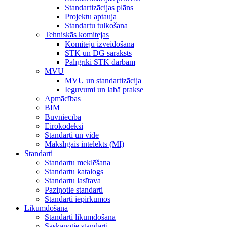
Standartizācijas plāns
Projektu aptauja
Standartu tulkošana
Tehniskās komitejas
Komiteju izveidošana
STK un DG saraksts
Palīgrīki STK darbam
MVU
MVU un standartizācija
Ieguvumi un labā prakse
Apmācības
BIM
Būvniecība
Eirokodeksi
Standarti un vide
Mākslīgais intelekts (MI)
Standarti
Standartu meklēšana
Standartu katalogs
Standartu lasītava
Paziņotie standarti
Standarti iepirkumos
Likumdošana
Standarti likumdošanā
Saskaņotie standarti