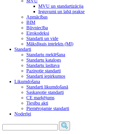
MVU
MVU un standartizācija
Ieguvumi un labā prakse
Apmācības
BIM
Būvniecība
Eirokodeksi
Standarti un vide
Mākslīgais intelekts (MI)
Standarti
Standartu meklēšana
Standartu katalogs
Standartu lasītava
Paziņotie standarti
Standarti iepirkumos
Likumdošana
Standarti likumdošanā
Saskaņotie standarti
CE marķējums
Tiesību akti
Piemērojamie standarti
Noderīgi