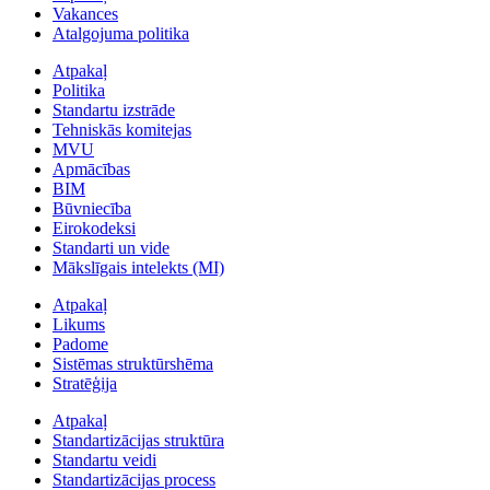
Vakances
Atalgojuma politika
Atpakaļ
Politika
Standartu izstrāde
Tehniskās komitejas
MVU
Apmācības
BIM
Būvniecība
Eirokodeksi
Standarti un vide
Mākslīgais intelekts (MI)
Atpakaļ
Likums
Padome
Sistēmas struktūrshēma
Stratēģija
Atpakaļ
Standartizācijas struktūra
Standartu veidi
Standartizācijas process