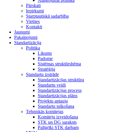
Atalgojuma politika
Pārskati
Iepirkumi
Starptautiskā sadarbība
Vietnes
Kontakti
Jaunumi
Pakalpojumi
Standartizācija
Politika
Likums
Padome
Sistēmas struktūrshēma
Stratēģija
Standartu izstrāde
Standartizācijas struktūra
Standartu veidi
Standartizācijas process
Standartizācijas plāns
Projektu aptauja
Standartu tulkošana
Tehniskās komitejas
Komiteju izveidošana
STK un DG saraksts
Palīgrīki STK darbam