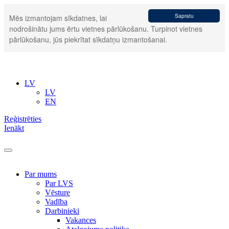
Sapratu
Mēs izmantojam sīkdatnes, lai
nodrošinātu jums ērtu vietnes pārlūkošanu. Turpinot vietnes
pārlūkošanu, jūs piekrītat sīkdatņu izmantošanai.
LV
LV
EN
Reģistrēties
Ienākt
Par mums
Par LVS
Vēsture
Vadība
Darbinieki
Vakances