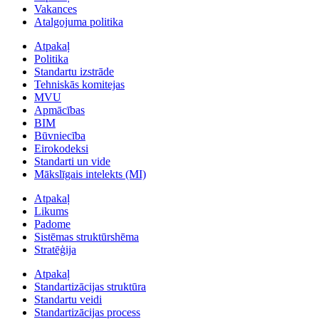
Vakances
Atalgojuma politika
Atpakaļ
Politika
Standartu izstrāde
Tehniskās komitejas
MVU
Apmācības
BIM
Būvniecība
Eirokodeksi
Standarti un vide
Mākslīgais intelekts (MI)
Atpakaļ
Likums
Padome
Sistēmas struktūrshēma
Stratēģija
Atpakaļ
Standartizācijas struktūra
Standartu veidi
Standartizācijas process