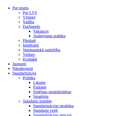
Par mums
Par LVS
Vēsture
Vadība
Darbinieki
Vakances
Atalgojuma politika
Pārskati
Iepirkumi
Starptautiskā sadarbība
Vietnes
Kontakti
Jaunumi
Pakalpojumi
Standartizācija
Politika
Likums
Padome
Sistēmas struktūrshēma
Stratēģija
Standartu izstrāde
Standartizācijas struktūra
Standartu veidi
Standartizācijas process