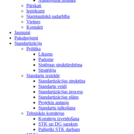
Atalgojuma politika
Pārskati
Iepirkumi
Starptautiskā sadarbība
Vietnes
Kontakti
Jaunumi
Pakalpojumi
Standartizācija
Politika
Likums
Padome
Sistēmas struktūrshēma
Stratēģija
Standartu izstrāde
Standartizācijas struktūra
Standartu veidi
Standartizācijas process
Standartizācijas plāns
Projektu aptauja
Standartu tulkošana
Tehniskās komitejas
Komiteju izveidošana
STK un DG saraksts
Palīgrīki STK darbam