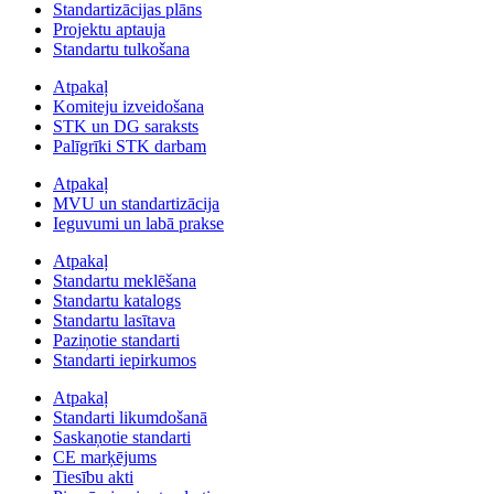
Standartizācijas plāns
Projektu aptauja
Standartu tulkošana
Atpakaļ
Komiteju izveidošana
STK un DG saraksts
Palīgrīki STK darbam
Atpakaļ
MVU un standartizācija
Ieguvumi un labā prakse
Atpakaļ
Standartu meklēšana
Standartu katalogs
Standartu lasītava
Paziņotie standarti
Standarti iepirkumos
Atpakaļ
Standarti likumdošanā
Saskaņotie standarti
CE marķējums
Tiesību akti