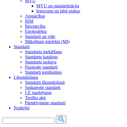
MVU
MVU un standartizācija
Ieguvumi un labā prakse
Apmācības
BIM
Būvniecība
Eirokodeksi
Standarti un vide
Mākslīgais intelekts (MI)
Standarti
Standartu meklēšana
Standartu katalogs
Standartu lasītava
Paziņotie standarti
Standarti iepirkumos
Likumdošana
Standarti likumdošanā
Saskaņotie standarti
CE marķējums
Tiesību akti
Piemērojamie standarti
Noderīgi