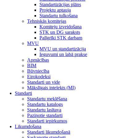
Standartizācijas plāns
Projektu aptauja
Standartu tulkošana
Tehniskās komitejas
Komiteju izveidošana
STK un DG saraksts
Palīgrīki STK darbam
MVU
MVU un standartizācija
Ieguvumi un labā prakse
Apmācības
BIM
Būvniecība
Eirokodeksi
Standarti un vide
Mākslīgais intelekts (MI)
Standarti
Standartu meklēšana
Standartu katalogs
Standartu lasītava
Paziņotie standarti
Standarti iepirkumos
Likumdošana
Standarti likumdošanā
Saskaņotie standarti