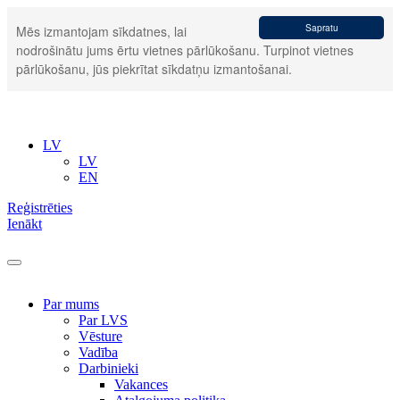
Sapratu
Mēs izmantojam sīkdatnes, lai
nodrošinātu jums ērtu vietnes pārlūkošanu. Turpinot vietnes
pārlūkošanu, jūs piekrītat sīkdatņu izmantošanai.
LV
LV
EN
Reģistrēties
Ienākt
Par mums
Par LVS
Vēsture
Vadība
Darbinieki
Vakances