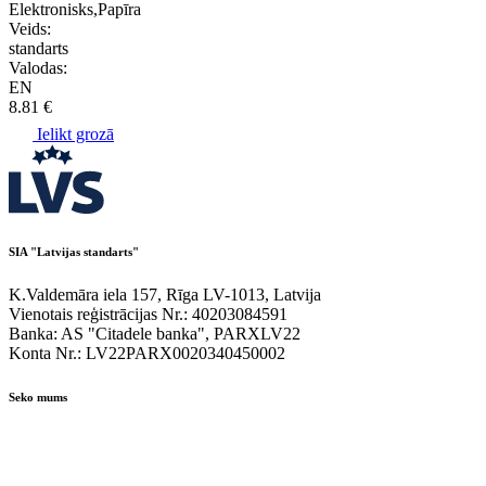
Elektronisks,Papīra
Veids:
standarts
Valodas:
EN
8.81 €
Ielikt grozā
SIA "Latvijas standarts"
K.Valdemāra iela 157, Rīga LV-1013, Latvija
Vienotais reģistrācijas Nr.: 40203084591
Banka: AS "Citadele banka", PARXLV22
Konta Nr.: LV22PARX0020340450002
Seko mums