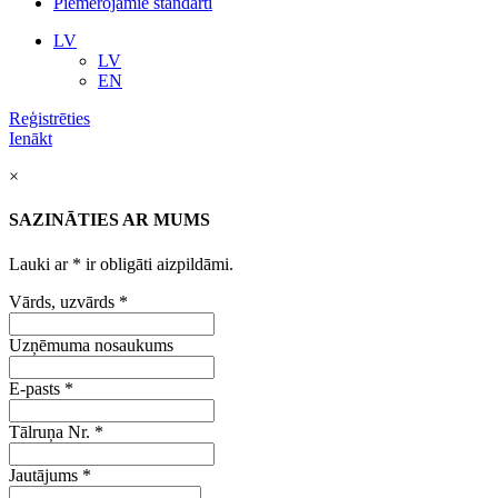
Piemērojamie standarti
LV
LV
EN
Reģistrēties
Ienākt
×
SAZINĀTIES AR MUMS
Lauki ar
*
ir obligāti aizpildāmi.
Vārds, uzvārds
*
Uzņēmuma nosaukums
E-pasts
*
Tālruņa Nr.
*
Jautājums
*