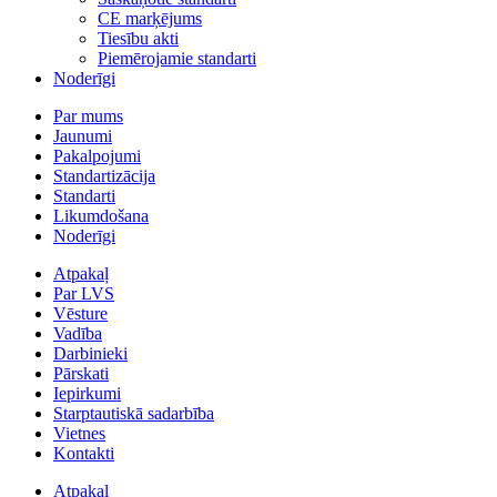
CE marķējums
Tiesību akti
Piemērojamie standarti
Noderīgi
Par mums
Jaunumi
Pakalpojumi
Standartizācija
Standarti
Likumdošana
Noderīgi
Atpakaļ
Par LVS
Vēsture
Vadība
Darbinieki
Pārskati
Iepirkumi
Starptautiskā sadarbība
Vietnes
Kontakti
Atpakaļ