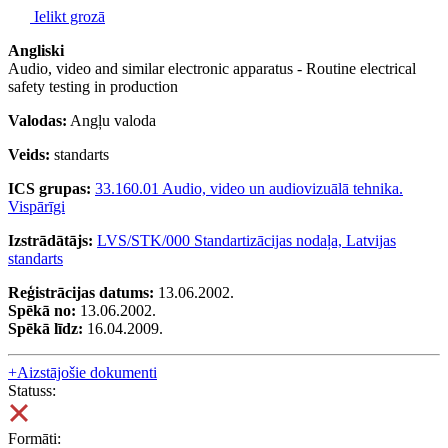
Ielikt grozā
Angliski
Audio, video and similar electronic apparatus - Routine electrical
safety testing in production
Valodas:
Angļu valoda
Veids:
standarts
ICS grupas:
33.160.01 Audio, video un audiovizuālā tehnika.
Vispārīgi
Izstrādātājs:
LVS/STK/000 Standartizācijas nodaļa, Latvijas
standarts
Reģistrācijas datums:
13.06.2002.
Spēkā no:
13.06.2002.
Spēkā līdz:
16.04.2009.
+
Aizstājošie dokumenti
Statuss:
Formāti: