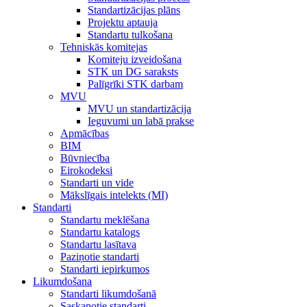
Standartizācijas plāns
Projektu aptauja
Standartu tulkošana
Tehniskās komitejas
Komiteju izveidošana
STK un DG saraksts
Palīgrīki STK darbam
MVU
MVU un standartizācija
Ieguvumi un labā prakse
Apmācības
BIM
Būvniecība
Eirokodeksi
Standarti un vide
Mākslīgais intelekts (MI)
Standarti
Standartu meklēšana
Standartu katalogs
Standartu lasītava
Paziņotie standarti
Standarti iepirkumos
Likumdošana
Standarti likumdošanā
Saskaņotie standarti