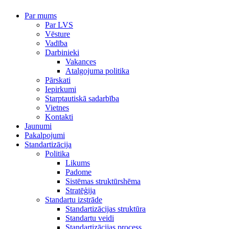
Par mums
Par LVS
Vēsture
Vadība
Darbinieki
Vakances
Atalgojuma politika
Pārskati
Iepirkumi
Starptautiskā sadarbība
Vietnes
Kontakti
Jaunumi
Pakalpojumi
Standartizācija
Politika
Likums
Padome
Sistēmas struktūrshēma
Stratēģija
Standartu izstrāde
Standartizācijas struktūra
Standartu veidi
Standartizācijas process