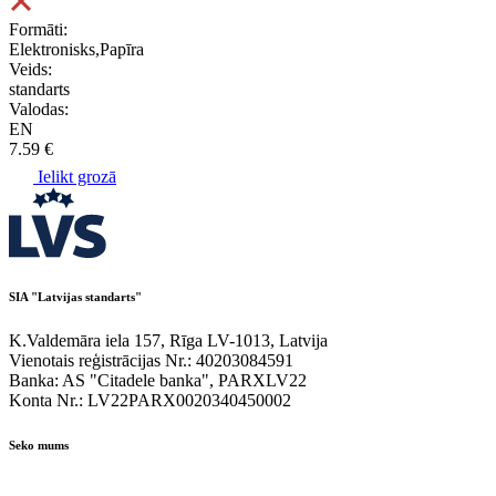
Formāti:
Elektronisks,Papīra
Veids:
standarts
Valodas:
EN
7.59 €
Ielikt grozā
SIA "Latvijas standarts"
K.Valdemāra iela 157, Rīga LV-1013, Latvija
Vienotais reģistrācijas Nr.: 40203084591
Banka: AS "Citadele banka", PARXLV22
Konta Nr.: LV22PARX0020340450002
Seko mums