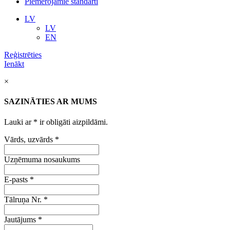
Piemērojamie standarti
LV
LV
EN
Reģistrēties
Ienākt
×
SAZINĀTIES AR MUMS
Lauki ar
*
ir obligāti aizpildāmi.
Vārds, uzvārds
*
Uzņēmuma nosaukums
E-pasts
*
Tālruņa Nr.
*
Jautājums
*