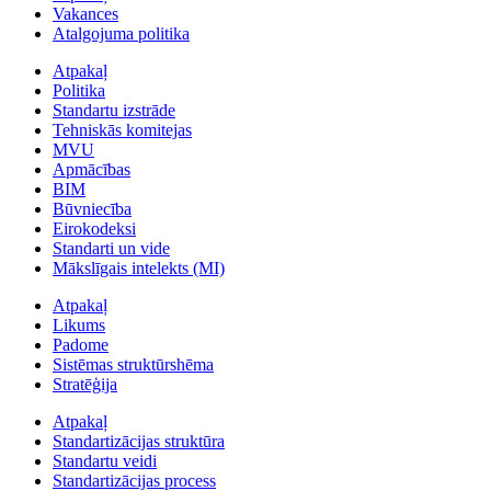
Vakances
Atalgojuma politika
Atpakaļ
Politika
Standartu izstrāde
Tehniskās komitejas
MVU
Apmācības
BIM
Būvniecība
Eirokodeksi
Standarti un vide
Mākslīgais intelekts (MI)
Atpakaļ
Likums
Padome
Sistēmas struktūrshēma
Stratēģija
Atpakaļ
Standartizācijas struktūra
Standartu veidi
Standartizācijas process