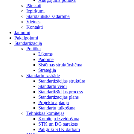
Atalgojuma politika
Pārskati
Iepirkumi
Starptautiskā sadarbība
Vietnes
Kontakti
Jaunumi
Pakalpojumi
Standartizācija
Politika
Likums
Padome
Sistēmas struktūrshēma
Stratēģija
Standartu izstrāde
Standartizācijas struktūra
Standartu veidi
Standartizācijas process
Standartizācijas plāns
Projektu aptauja
Standartu tulkošana
Tehniskās komitejas
Komiteju izveidošana
STK un DG saraksts
Palīgrīki STK darbam