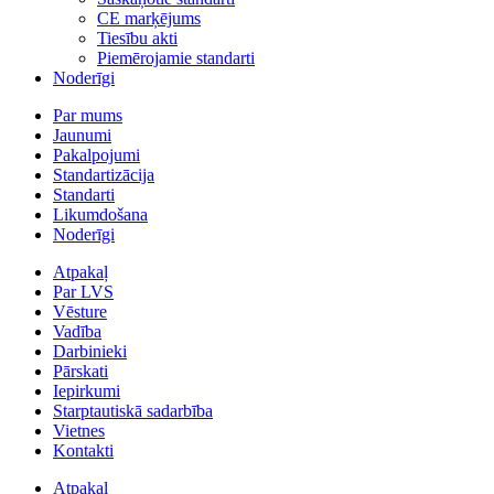
CE marķējums
Tiesību akti
Piemērojamie standarti
Noderīgi
Par mums
Jaunumi
Pakalpojumi
Standartizācija
Standarti
Likumdošana
Noderīgi
Atpakaļ
Par LVS
Vēsture
Vadība
Darbinieki
Pārskati
Iepirkumi
Starptautiskā sadarbība
Vietnes
Kontakti
Atpakaļ