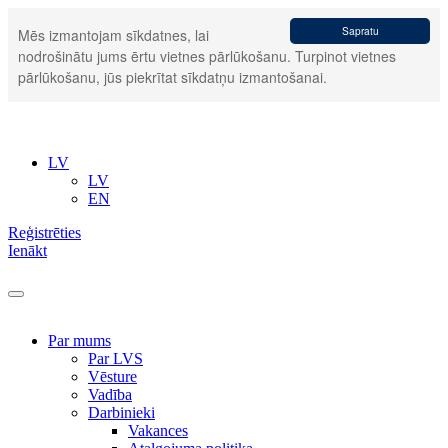
Sapratu
Mēs izmantojam sīkdatnes, lai
nodrošinātu jums ērtu vietnes pārlūkošanu. Turpinot vietnes
pārlūkošanu, jūs piekrītat sīkdatņu izmantošanai.
LV
LV
EN
Reģistrēties
Ienākt
Par mums
Par LVS
Vēsture
Vadība
Darbinieki
Vakances