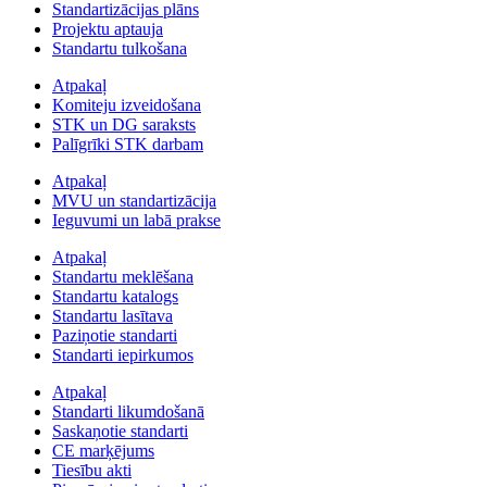
Standartizācijas plāns
Projektu aptauja
Standartu tulkošana
Atpakaļ
Komiteju izveidošana
STK un DG saraksts
Palīgrīki STK darbam
Atpakaļ
MVU un standartizācija
Ieguvumi un labā prakse
Atpakaļ
Standartu meklēšana
Standartu katalogs
Standartu lasītava
Paziņotie standarti
Standarti iepirkumos
Atpakaļ
Standarti likumdošanā
Saskaņotie standarti
CE marķējums
Tiesību akti