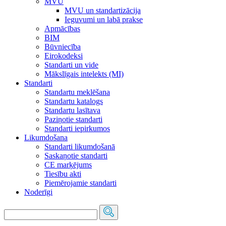
MVU
MVU un standartizācija
Ieguvumi un labā prakse
Apmācības
BIM
Būvniecība
Eirokodeksi
Standarti un vide
Mākslīgais intelekts (MI)
Standarti
Standartu meklēšana
Standartu katalogs
Standartu lasītava
Paziņotie standarti
Standarti iepirkumos
Likumdošana
Standarti likumdošanā
Saskaņotie standarti
CE marķējums
Tiesību akti
Piemērojamie standarti
Noderīgi