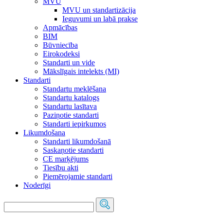
MVU
MVU un standartizācija
Ieguvumi un labā prakse
Apmācības
BIM
Būvniecība
Eirokodeksi
Standarti un vide
Mākslīgais intelekts (MI)
Standarti
Standartu meklēšana
Standartu katalogs
Standartu lasītava
Paziņotie standarti
Standarti iepirkumos
Likumdošana
Standarti likumdošanā
Saskaņotie standarti
CE marķējums
Tiesību akti
Piemērojamie standarti
Noderīgi