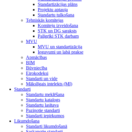
Standartizācijas plāns
Projektu aptauja
Standartu tulkošana
Tehniskās komitejas
Komiteju izveidošana
STK un DG saraksts
Palīgrīki STK darbam
MVU
MVU un standartizācija
Ieguvumi un labā prakse
Apmācības
BIM
Būvniecība
Eirokodeksi
Standarti un vide
Mākslīgais intelekts (MI)
Standarti
Standartu meklēšana
Standartu katalogs
Standartu lasītava
Paziņotie standarti
Standarti iepirkumos
Likumdošana
Standarti likumdošanā
Saskaņotie standarti