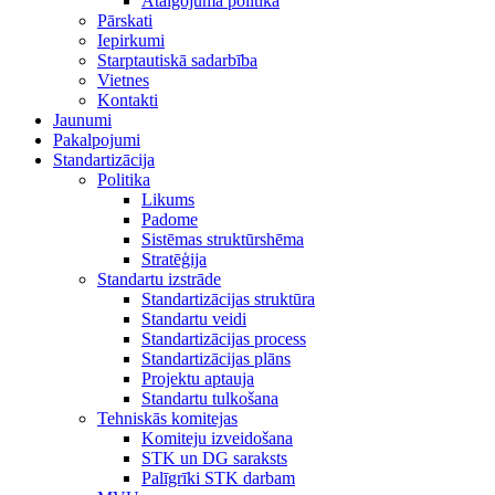
Atalgojuma politika
Pārskati
Iepirkumi
Starptautiskā sadarbība
Vietnes
Kontakti
Jaunumi
Pakalpojumi
Standartizācija
Politika
Likums
Padome
Sistēmas struktūrshēma
Stratēģija
Standartu izstrāde
Standartizācijas struktūra
Standartu veidi
Standartizācijas process
Standartizācijas plāns
Projektu aptauja
Standartu tulkošana
Tehniskās komitejas
Komiteju izveidošana
STK un DG saraksts
Palīgrīki STK darbam