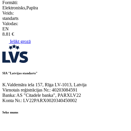
Formāti:
Elektronisks,Papīra
Veids:
standarts
Valodas:
EN
8.81 €
Ielikt grozā
SIA "Latvijas standarts"
K.Valdemāra iela 157, Rīga LV-1013, Latvija
Vienotais reģistrācijas Nr.: 40203084591
Banka: AS "Citadele banka", PARXLV22
Konta Nr.: LV22PARX0020340450002
Seko mums