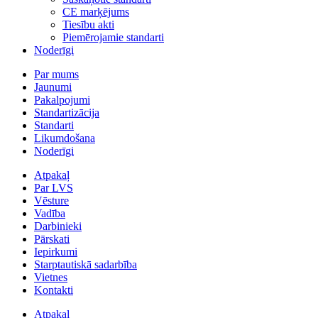
CE marķējums
Tiesību akti
Piemērojamie standarti
Noderīgi
Par mums
Jaunumi
Pakalpojumi
Standartizācija
Standarti
Likumdošana
Noderīgi
Atpakaļ
Par LVS
Vēsture
Vadība
Darbinieki
Pārskati
Iepirkumi
Starptautiskā sadarbība
Vietnes
Kontakti
Atpakaļ