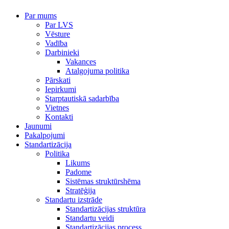
Par mums
Par LVS
Vēsture
Vadība
Darbinieki
Vakances
Atalgojuma politika
Pārskati
Iepirkumi
Starptautiskā sadarbība
Vietnes
Kontakti
Jaunumi
Pakalpojumi
Standartizācija
Politika
Likums
Padome
Sistēmas struktūrshēma
Stratēģija
Standartu izstrāde
Standartizācijas struktūra
Standartu veidi
Standartizācijas process