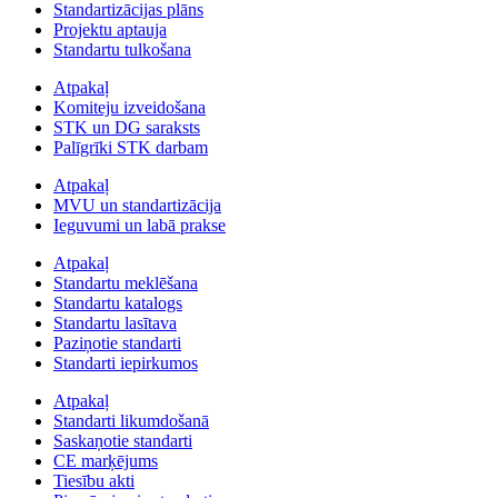
Standartizācijas plāns
Projektu aptauja
Standartu tulkošana
Atpakaļ
Komiteju izveidošana
STK un DG saraksts
Palīgrīki STK darbam
Atpakaļ
MVU un standartizācija
Ieguvumi un labā prakse
Atpakaļ
Standartu meklēšana
Standartu katalogs
Standartu lasītava
Paziņotie standarti
Standarti iepirkumos
Atpakaļ
Standarti likumdošanā
Saskaņotie standarti
CE marķējums
Tiesību akti