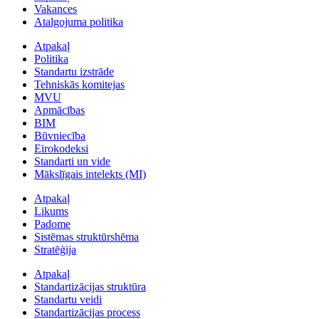
Vakances
Atalgojuma politika
Atpakaļ
Politika
Standartu izstrāde
Tehniskās komitejas
MVU
Apmācības
BIM
Būvniecība
Eirokodeksi
Standarti un vide
Mākslīgais intelekts (MI)
Atpakaļ
Likums
Padome
Sistēmas struktūrshēma
Stratēģija
Atpakaļ
Standartizācijas struktūra
Standartu veidi
Standartizācijas process