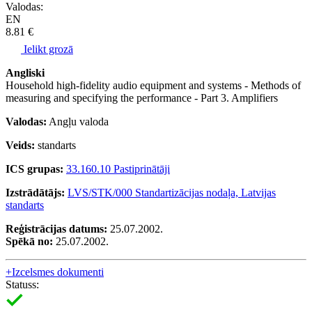
Valodas:
EN
8.81 €
Ielikt grozā
Angliski
Household high-fidelity audio equipment and systems - Methods of
measuring and specifying the performance - Part 3. Amplifiers
Valodas:
Angļu valoda
Veids:
standarts
ICS grupas:
33.160.10 Pastiprinātāji
Izstrādātājs:
LVS/STK/000 Standartizācijas nodaļa, Latvijas
standarts
Reģistrācijas datums:
25.07.2002.
Spēkā no:
25.07.2002.
+
Izcelsmes dokumenti
Statuss: