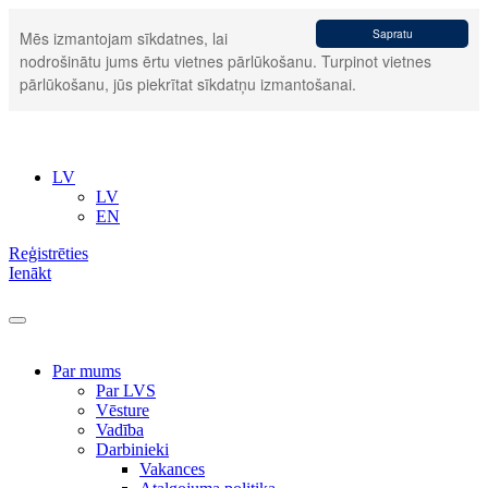
Sapratu
Mēs izmantojam sīkdatnes, lai
nodrošinātu jums ērtu vietnes pārlūkošanu. Turpinot vietnes
pārlūkošanu, jūs piekrītat sīkdatņu izmantošanai.
LV
LV
EN
Reģistrēties
Ienākt
Par mums
Par LVS
Vēsture
Vadība
Darbinieki
Vakances