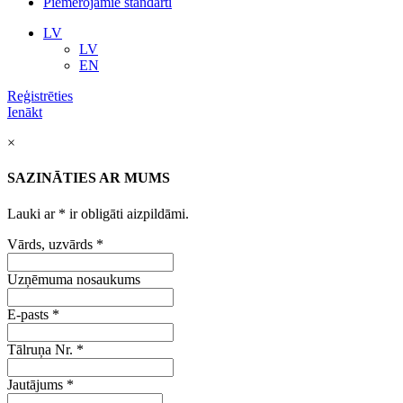
Piemērojamie standarti
LV
LV
EN
Reģistrēties
Ienākt
×
SAZINĀTIES AR MUMS
Lauki ar
*
ir obligāti aizpildāmi.
Vārds, uzvārds
*
Uzņēmuma nosaukums
E-pasts
*
Tālruņa Nr.
*
Jautājums
*