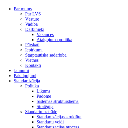
Par mums
Par LVS
Vēsture
Vadība
Darbinieki
Vakances
Atalgojuma politika
Pārskati
Iepirkumi
Starptautiskā sadarbība
Vietnes
Kontakti
Jaunumi
Pakalpojumi
Standartizācija
Politika
Likums
Padome
Sistēmas struktūrshēma
Stratēģija
Standartu izstrāde
Standartizācijas struktūra
Standartu veidi
Standartizācijas process