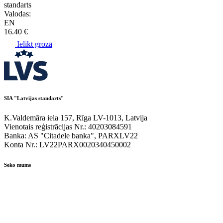
standarts
Valodas:
EN
16.40 €
Ielikt grozā
SIA "Latvijas standarts"
K.Valdemāra iela 157, Rīga LV-1013, Latvija
Vienotais reģistrācijas Nr.: 40203084591
Banka: AS "Citadele banka", PARXLV22
Konta Nr.: LV22PARX0020340450002
Seko mums