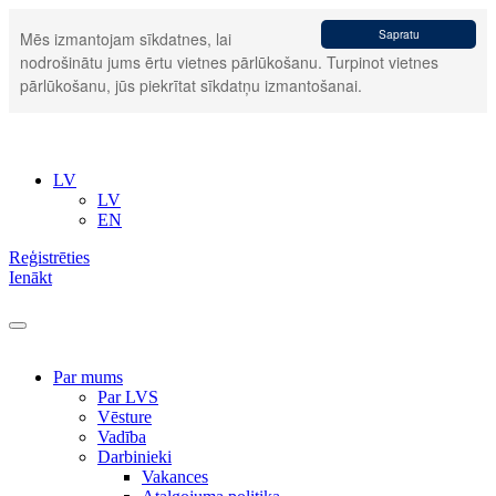
Sapratu
Mēs izmantojam sīkdatnes, lai
nodrošinātu jums ērtu vietnes pārlūkošanu. Turpinot vietnes
pārlūkošanu, jūs piekrītat sīkdatņu izmantošanai.
LV
LV
EN
Reģistrēties
Ienākt
Par mums
Par LVS
Vēsture
Vadība
Darbinieki
Vakances