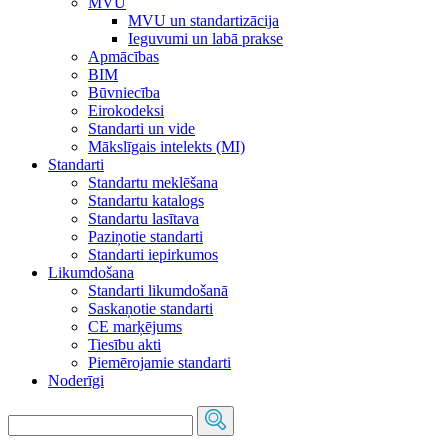
MVU
MVU un standartizācija
Ieguvumi un labā prakse
Apmācības
BIM
Būvniecība
Eirokodeksi
Standarti un vide
Mākslīgais intelekts (MI)
Standarti
Standartu meklēšana
Standartu katalogs
Standartu lasītava
Paziņotie standarti
Standarti iepirkumos
Likumdošana
Standarti likumdošanā
Saskaņotie standarti
CE marķējums
Tiesību akti
Piemērojamie standarti
Noderīgi