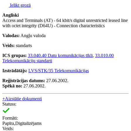
Ielikt grozā
Angliski
Access and Terminals (AT) - 64 kbit/s digital unrestricted leased line
with octet integrity (D64U) - Connection characteristics
Valodas:
Angļu valoda
Veids:
standarts
ICS grupas:
33.040.40 Datu komunikācijas tīkli
,
33.010.00
Telekomunikāciju standarti
Izstrādātājs:
LVS/STK/35 Telekomunikācijas
Reģistrācijas datums:
27.06.2002.
Spēkā no:
27.06.2002.
+
Aizstātie dokumenti
Statuss:
Formāti:
Papīra,Digitalizējams
Veids: