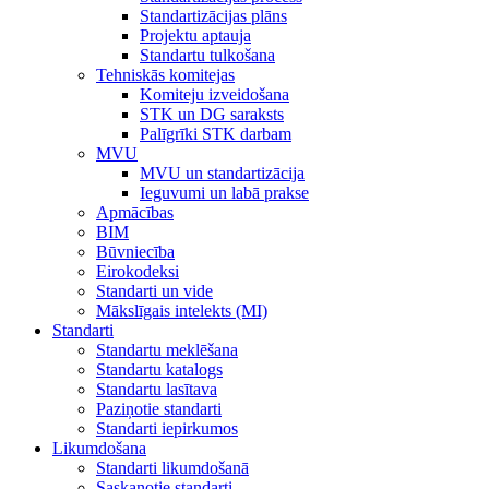
Standartizācijas plāns
Projektu aptauja
Standartu tulkošana
Tehniskās komitejas
Komiteju izveidošana
STK un DG saraksts
Palīgrīki STK darbam
MVU
MVU un standartizācija
Ieguvumi un labā prakse
Apmācības
BIM
Būvniecība
Eirokodeksi
Standarti un vide
Mākslīgais intelekts (MI)
Standarti
Standartu meklēšana
Standartu katalogs
Standartu lasītava
Paziņotie standarti
Standarti iepirkumos
Likumdošana
Standarti likumdošanā
Saskaņotie standarti