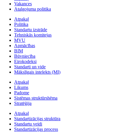
Vakances
Atalgojuma politika
Atpakaļ
Politika
Standartu izstrāde
Tehniskās komitejas
MVU
Apmācības
BIM
Būvniecība
Eirokodeksi
Standarti un vide
Mākslīgais intelekts (MI)
Atpakaļ
Likums
Padome
Sistēmas struktūrshēma
Stratēģija
Atpakaļ
Standartizācijas struktūra
Standartu veidi
Standartizācijas process