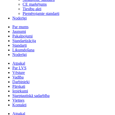
CE marķējums
Tiesību akti
Piemērojamie standarti
Noderīgi
Par mums
Jaunumi
Pakalpojumi
Standartizācija
Standarti
Likumdošana
Noderīgi
Atpakaļ
Par LVS
Vēsture
Vadība
Darbinieki
Pārskati
Iepirkumi
Starptautiskā sadarbība
Vietnes
Kontakti
Atpakaļ