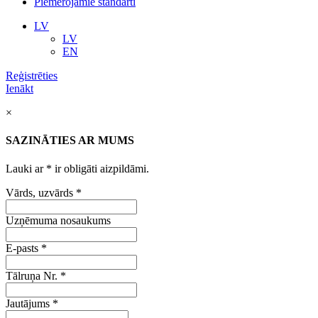
Piemērojamie standarti
LV
LV
EN
Reģistrēties
Ienākt
×
SAZINĀTIES AR MUMS
Lauki ar
*
ir obligāti aizpildāmi.
Vārds, uzvārds
*
Uzņēmuma nosaukums
E-pasts
*
Tālruņa Nr.
*
Jautājums
*