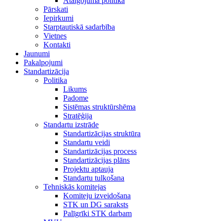
Atalgojuma politika
Pārskati
Iepirkumi
Starptautiskā sadarbība
Vietnes
Kontakti
Jaunumi
Pakalpojumi
Standartizācija
Politika
Likums
Padome
Sistēmas struktūrshēma
Stratēģija
Standartu izstrāde
Standartizācijas struktūra
Standartu veidi
Standartizācijas process
Standartizācijas plāns
Projektu aptauja
Standartu tulkošana
Tehniskās komitejas
Komiteju izveidošana
STK un DG saraksts
Palīgrīki STK darbam