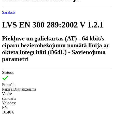
Saraksts
LVS EN 300 289:2002 V 1.2.1
Piekļuve un galiekārtas (AT) - 64 kbit/s
ciparu bezierobežojumu nomātā līnija ar
okteta integritāti (D64U) - Savienojuma
parametri
Statuss:
Formāti:
Papīra,Digitalizējams
Veids:
standarts
Valodas:
EN
16.40 €