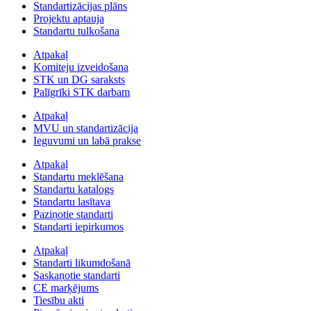
Standartizācijas plāns
Projektu aptauja
Standartu tulkošana
Atpakaļ
Komiteju izveidošana
STK un DG saraksts
Palīgrīki STK darbam
Atpakaļ
MVU un standartizācija
Ieguvumi un labā prakse
Atpakaļ
Standartu meklēšana
Standartu katalogs
Standartu lasītava
Paziņotie standarti
Standarti iepirkumos
Atpakaļ
Standarti likumdošanā
Saskaņotie standarti
CE marķējums
Tiesību akti